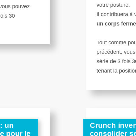
votre posture.
 vous pouvez
Il contribuera à 
fois 30
un corps ferme
Tout comme pour
précédent, vous
série de 3 fois
tenant la positio
: un
Crunch inver
e pour le
consolider s