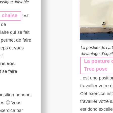
assique, faisable
a chaise
est
 de
ire qui se fait
 permet de faire
iceps et vous
La posture de l’a
davantage d’équilib
 !
La posture d
ans vos
Tree pose
t se faire
, est une positi
travailler votre é
Cet exercice es
position pendant
travailler votre
es 🙂 Vous
est donc excelle
exercice par