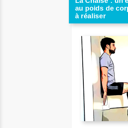
La Chaise : un 
au poids de cor
à réaliser