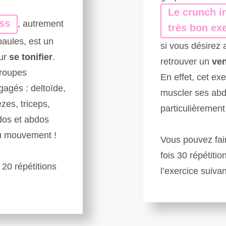
Le crunch i
ss
, autrement
très bon ex
aules, est un
si vous désirez a
our
se tonifier
.
retrouver un
ven
groupes
En effet, cet ex
agés : deltoïde,
muscler ses abd
zes, triceps,
particulièrement 
dos et abdos
 du mouvement !
Vous pouvez fai
fois 30 répétitio
 20 répétitions
l’exercice suivan