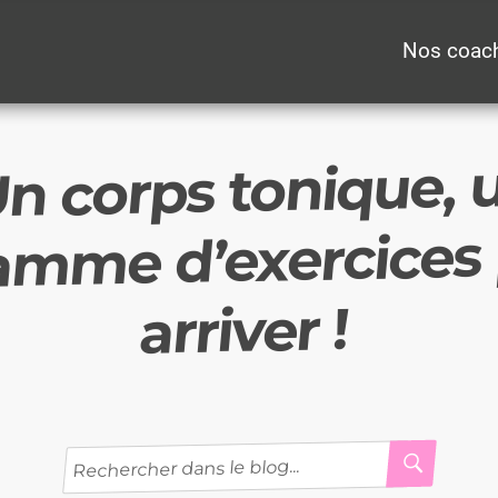
Nos coac
n corps tonique, 
amme d’exercices 
arriver !
RECH
Recherche
pour