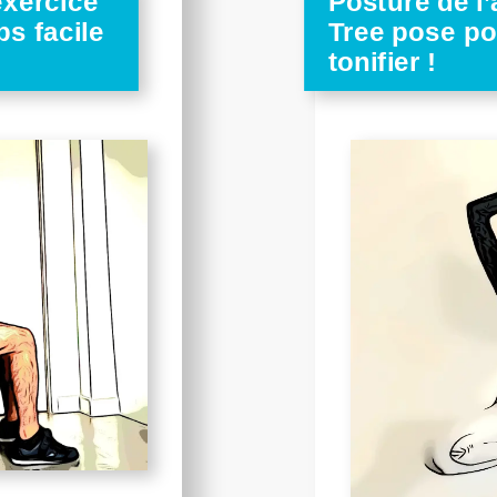
exercice
Posture de l’
ps facile
Tree pose po
tonifier !