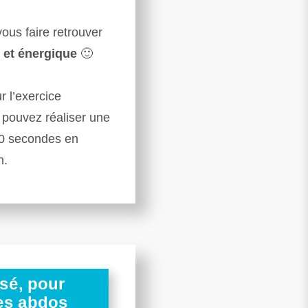
vous faire retrouver
 et énergique
🙂
 l’exercice
 pouvez réaliser une
 30 secondes en
n.
sé, pour
es abdos