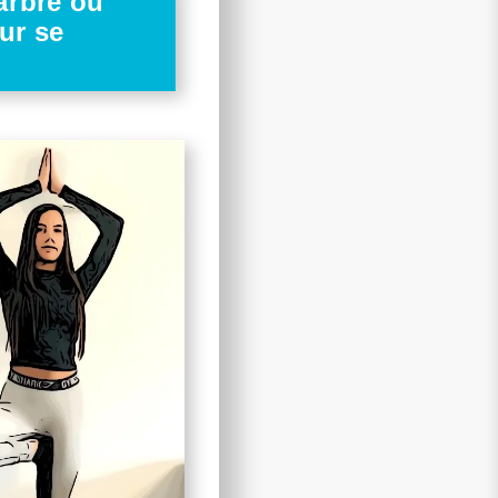
arbre ou
ur se