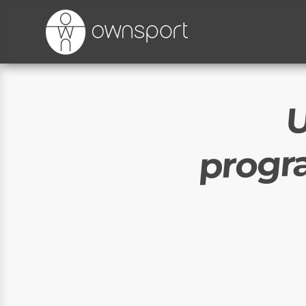
U
progr