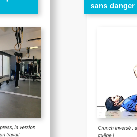
sans danger 
ress, la version
Crunch inversé : a
un travail
guêpe !