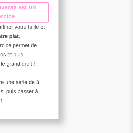
nversé est un
ercice
ffiner votre taille et
tre plat
.
ercice permet de
os et plus
le grand droit !
re une série de 3
ns, puis passer à
t.