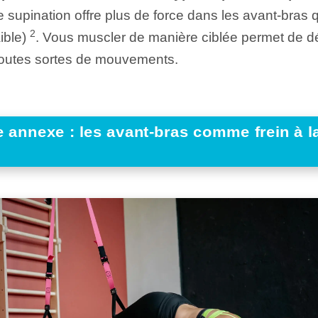
ise supination offre plus de force dans les avant-bras 
2
aible)
. Vous muscler de manière ciblée permet de dé
 toutes sortes de mouvements.
 annexe : les avant-bras comme frein à l