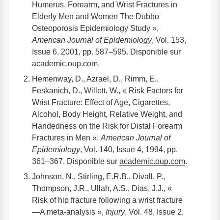
Humerus, Forearm, and Wrist Fractures in
Elderly Men and Women The Dubbo
Osteoporosis Epidemiology Study »,
American Journal of Epidemiology
, Vol. 153,
Issue 6, 2001, pp. 587–595. Disponible sur
academic.oup.com
.
Hemenway, D., Azrael, D., Rimm, E.,
Feskanich, D., Willett, W., « Risk Factors for
Wrist Fracture: Effect of Age, Cigarettes,
Alcohol, Body Height, Relative Weight, and
Handedness on the Risk for Distal Forearm
Fractures in Men »,
American Journal of
Epidemiology
, Vol. 140, Issue 4, 1994, pp.
361–367. Disponible sur
academic.oup.com
.
Johnson, N., Stirling, E.R.B., Divall, P.,
Thompson, J.R., Ullah, A.S., Dias, J.J., «
Risk of hip fracture following a wrist fracture
—A meta-analysis »,
Injury
, Vol. 48, Issue 2,