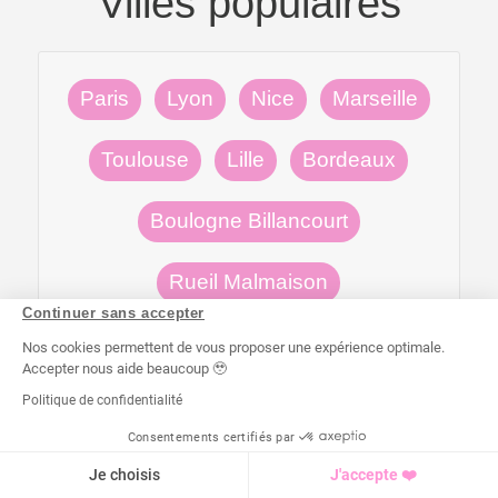
Villes populaires
Paris
Lyon
Nice
Marseille
Toulouse
Lille
Bordeaux
Boulogne Billancourt
Rueil Malmaison
Continuer sans accepter
Neuilly sur Seine
Versailles
Nos cookies permettent de vous proposer une expérience optimale.
Accepter nous aide beaucoup 🥹
Politique de confidentialité
x
Consentements certifiés par
Je souhaite me faire coacher à
J'EN PROFITE 👆
domicile par un pro !
Je choisis
J'accepte ❤️