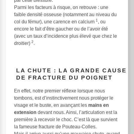
par cette blessure.
Parmi les facteurs à risque, on retrouve : une
faible densité osseuse (notamment au niveau du
1
col du fémur), une carence en calcium
, ou
encore le fait d’être gaucher ou de l’avoir été
(avec un taux d’incidence plus élevé que chez le
2
droitier)
.
LA CHUTE : LA GRANDE CAUSE
DE FRACTURE DU POIGNET
En effet, notre premier réflexe lorsque nous
tombons, est d’instinctivement nous protéger le
visage et le buste, en avançant les
mains en
extension
devant nous. Ainsi, l’articulation est la
première à recevoir le choc. C’est là que survient
la fameuse fracture de Pouteau-Colles.
Mais il arrive aussi qu’une mauvaise chute, quand