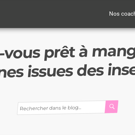
Nos coac
z-vous prêt à man
nes issues des ins
RECH
Recherche
pour
: