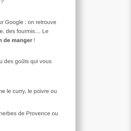
 ?
r Google : on retrouve
ie, des fourmis… Le
on de manger
!
u des goûts qui vous
 le curry, le poivre ou
’herbes de Provence ou
.