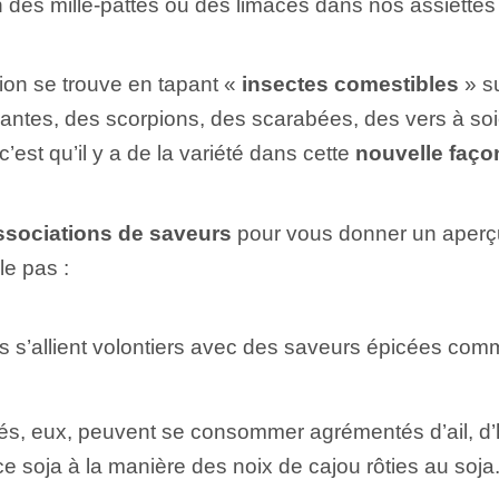
n des mille-pattes ou des limaces dans nos assiettes
ion se trouve en tapant «
insectes comestibles
» su
antes, des scorpions, des scarabées, des vers à so
’est qu’il y a de la variété dans cette
nouvelle faç
ssociations de saveurs
pour vous donner un aperç
le pas :
s s’allient volontiers avec des saveurs épicées comme
hés, eux, peuvent se consommer agrémentés d’ail, d
soja à la manière des noix de cajou rôties au soja