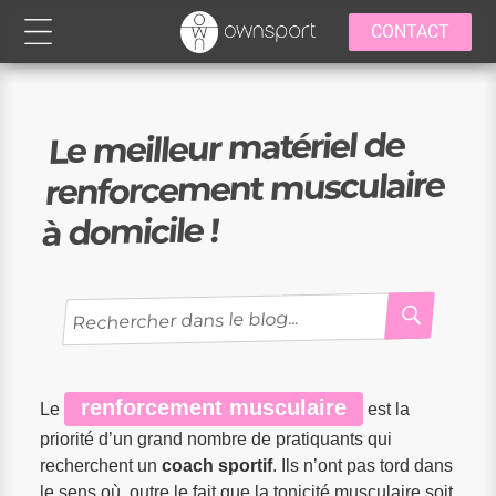
CONTACT
Le meilleur matériel de
renforcement musculaire
à domicile !
RECH
Recherche
pour
:
renforcement musculaire
Le
est la
priorité d’un grand nombre de pratiquants qui
recherchent un
coach sportif
. Ils n’ont pas tord dans
le sens où, outre le fait que la tonicité musculaire soit