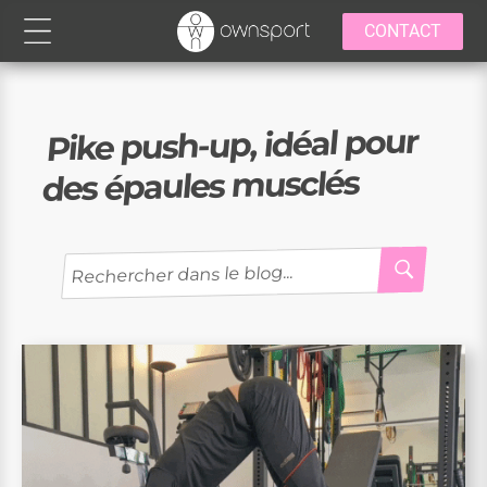
CONTACT
Pike push-up, idéal pour
des épaules musclés
RECH
Recherche
pour
: