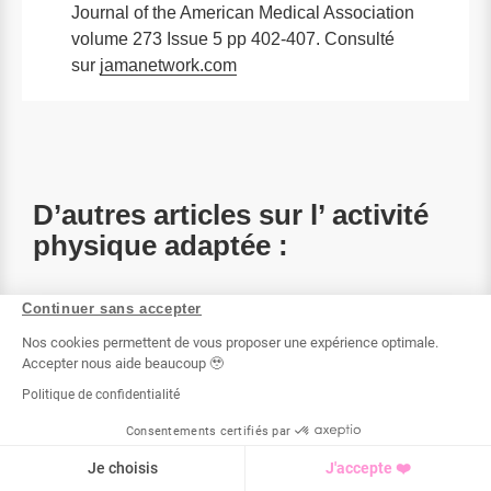
Journal of the American Medical Association
volume 273 Issue 5 pp 402-407. Consulté
sur
jamanetwork.com
D’autres articles sur l’ activité
physique adaptée :
Continuer sans accepter
Le
Sport pour enfant
et son approche
Nos cookies permettent de vous proposer une expérience optimale.
ludique
Accepter nous aide beaucoup 🥹
Comment accorder pratique du
sport et
Politique de confidentialité
handicap
?
x
Consentements certifiés par
Je souhaite me faire coacher à
Sport et obésité
: comment s’y prendre et
J'EN PROFITE 👆
domicile par un pro !
Je choisis
J'accepte ❤️
pourquoi se lancer