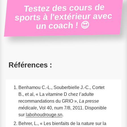
Testez des cours de
sports à l'extérieur avec
un coach ! 😍
Références :
Benhamou C.-L., Souberbielle J.-C., Cortet
B., et al, « La vitamine D chez l’adulte
recommandations du GRIO »,
La presse
médicale
, Vol 40, num 7/8, 2011. Disponible
sur
labohoudrouge.sn
.
Behrer, L., « Les bienfaits de la nature sur la