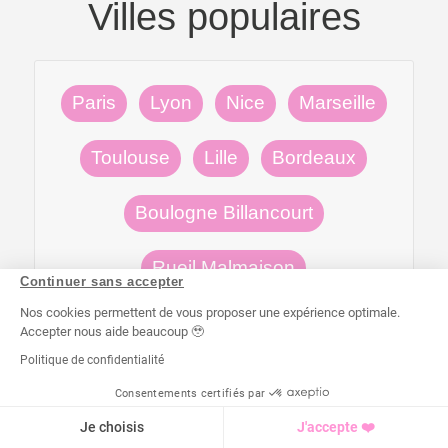
Villes populaires
Paris
Lyon
Nice
Marseille
Toulouse
Lille
Bordeaux
Boulogne Billancourt
Rueil Malmaison
Continuer sans accepter
Nos cookies permettent de vous proposer une expérience optimale.
Neuilly sur Seine
Versailles
Accepter nous aide beaucoup 🥹
Politique de confidentialité
x
Consentements certifiés par
Je souhaite me faire coacher à
J'EN PROFITE 👆
domicile par un pro !
Je choisis
J'accepte ❤️