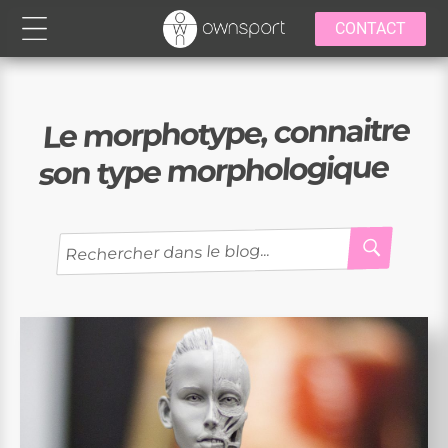
CONTACT
Le morphotype, connaitre
son type morphologique
RECH
Recherche
pour
: