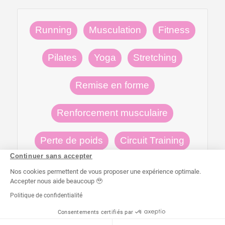
Running
Musculation
Fitness
Pilates
Yoga
Stretching
Remise en forme
Renforcement musculaire
Perte de poids
Circuit Training
Continuer sans accepter
Nos cookies permettent de vous proposer une expérience optimale.
Accepter nous aide beaucoup 🥹
Politique de confidentialité
x
Consentements certifiés par
Je souhaite me faire coacher à
J'EN PROFITE 👆