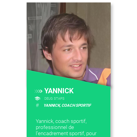
YANNICK
DEUG STAPS
#
YANNICK, COACH SPORTIF
Yannick, coach sportif,
professionnel de
l'encadrement sportif, pour