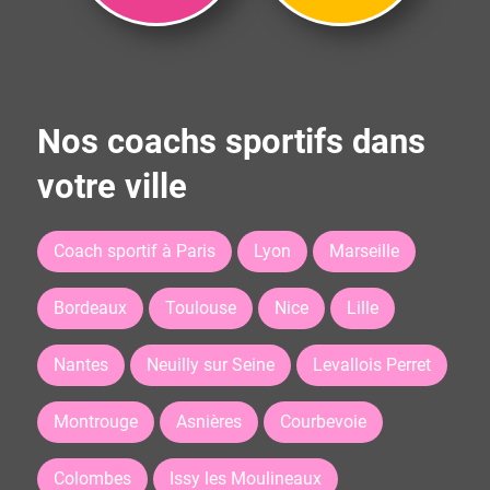
Nos coachs sportifs dans
votre ville
Coach sportif à Paris
Lyon
Marseille
Bordeaux
Toulouse
Nice
Lille
Nantes
Neuilly sur Seine
Levallois Perret
Montrouge
Asnières
Courbevoie
Colombes
Issy les Moulineaux