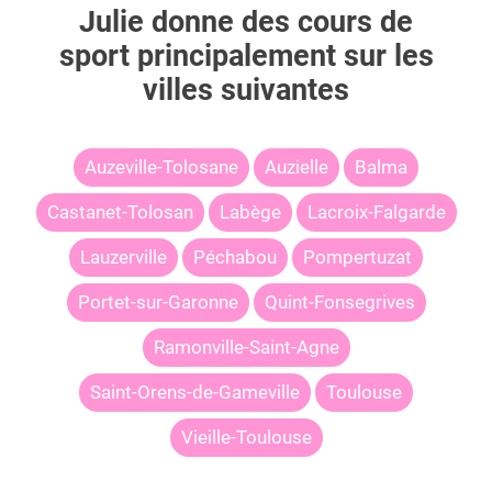
Julie
donne des cours de
sport principalement sur les
villes suivantes
Auzeville-Tolosane
Auzielle
Balma
Castanet-Tolosan
Labège
Lacroix-Falgarde
Lauzerville
Péchabou
Pompertuzat
Portet-sur-Garonne
Quint-Fonsegrives
Ramonville-Saint-Agne
Saint-Orens-de-Gameville
Toulouse
Vieille-Toulouse