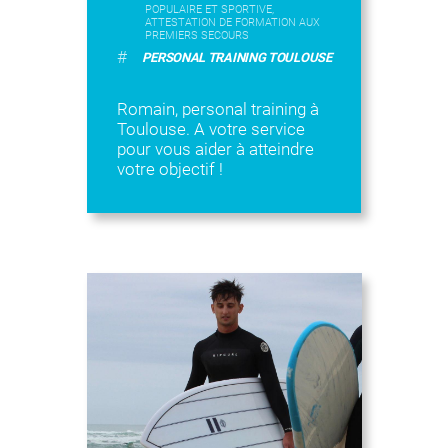
POPULAIRE ET SPORTIVE,
ATTESTATION DE FORMATION AUX
PREMIERS SECOURS
#
PERSONAL TRAINING TOULOUSE
Romain, personal training à
Toulouse. A votre service
pour vous aider à atteindre
votre objectif !