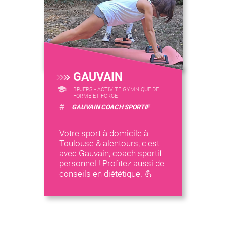
GAUVAIN
BPJEPS - ACTIVITÉ GYMNIQUE DE
FORME ET FORCE
#
GAUVAIN COACH SPORTIF
Votre sport à domicile à
Toulouse & alentours, c'est
avec Gauvain, coach sportif
personnel ! Profitez aussi de
conseils en diététique. 💪