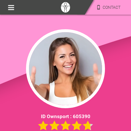
CONTACT
ID Ownsport :
605390