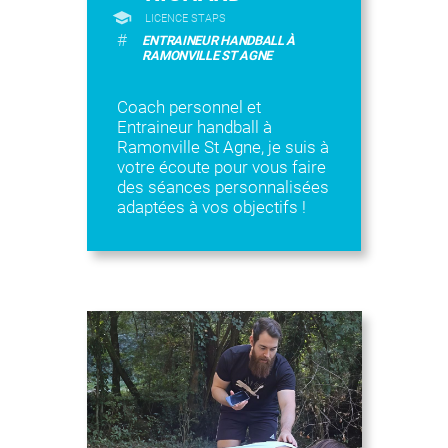
LICENCE STAPS
#
ENTRAINEUR HANDBALL À
RAMONVILLE ST AGNE
Coach personnel et
Entraineur handball à
Ramonville St Agne, je suis à
votre écoute pour vous faire
des séances personnalisées
adaptées à vos objectifs !