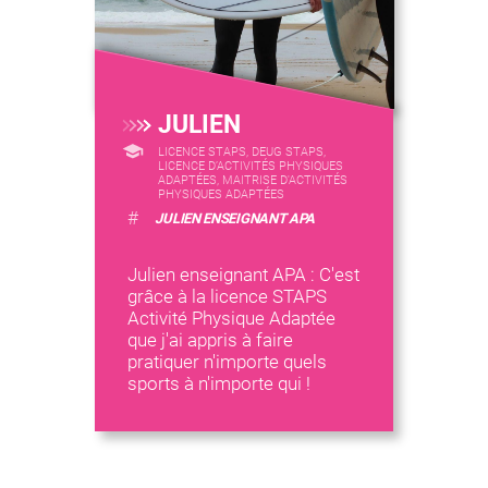
JULIEN
LICENCE STAPS, DEUG STAPS,
LICENCE D’ACTIVITÉS PHYSIQUES
ADAPTÉES, MAITRISE D'ACTIVITÉS
PHYSIQUES ADAPTÉES
#
JULIEN ENSEIGNANT APA
Julien enseignant APA : C'est
grâce à la licence STAPS
Activité Physique Adaptée
que j'ai appris à faire
pratiquer n'importe quels
sports à n'importe qui !