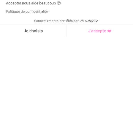
Accepter nous aide beaucoup 🥹
Politique de confidentialité
Consentements certifiés par
Demande d'infos
Je choisis
J'accepte ❤️
Axeptio consent
Plateforme de Gestion du Consentement : Personnalisez vo
Notre plateforme vous permet d'adapter et de gérer vos para