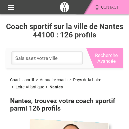
CONTACT
Coach sportif sur la ville de Nantes
44100 : 126 profils
Recherche
Avancée
Coach sportif
>
Pays de la Loire
>
Annuaire coach
>
Loire-Atlantique
>
Nantes
Nantes
, trouvez votre coach sportif
parmi
126
profils