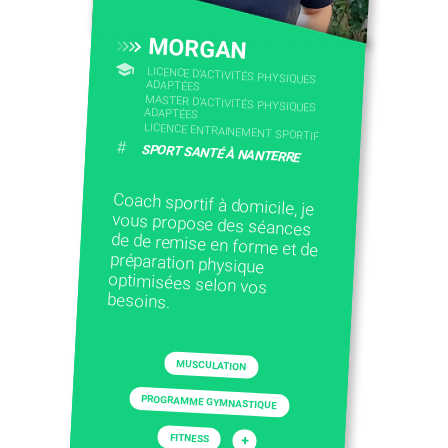
MORGAN
LICENCE D’ACTIVITÉS PHYSIQUES
ADAPTÉES
MASTER D'ACTIVITÉS PHYSIQUES
ADAPTÉES
LICENCE ENTRAINEMENT SPORTIF
#
SPORT SANTÉ À NANTERRE
Coach sportif à domicile, je
vous propose des séances
de de remise en forme et de
préparation physique
optimisées selon vos
besoins.
MUSCULATION
PROGRAMME GYMNASTIQUE
FITNESS
+