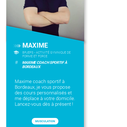
MAXIME
BPJEPS - ACTIVITÉ GYMNIQUE DE
FORME ET FORCE
#
MAXIME COACH SPORTIF À
BORDEAUX
Maxime coach sportif à
Bordeaux, je vous propose
des cours personnalisés et
me déplace à votre domicile.
Lancez-vous dès à présent !
MUSCULATION