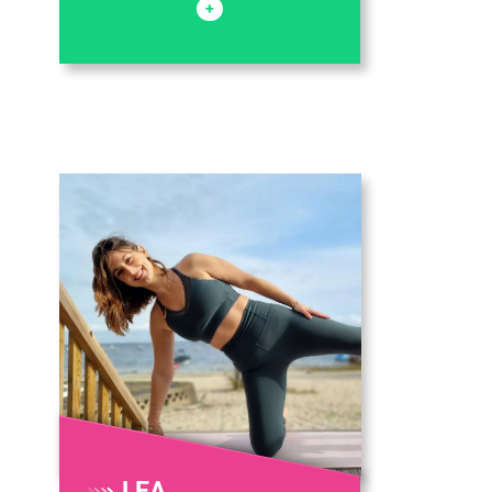
+
LEA