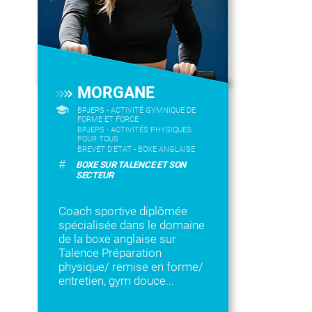
MORGANE
BPJEPS - ACTIVITÉ GYMNIQUE DE
FORME ET FORCE
BPJEPS - ACTIVITÉS PHYSIQUES
POUR TOUS
BREVET D'ETAT - BOXE ANGLAISE
#
BOXE SUR TALENCE ET SON
SECTEUR
Coach sportive diplômée
spécialisée dans le domaine
de la boxe anglaise sur
Talence Préparation
physique/ remise en forme/
entretien, gym douce...