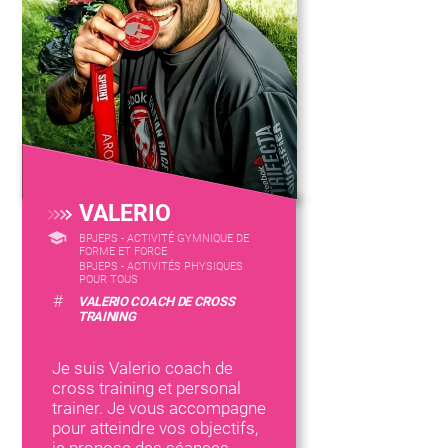
VALERIO
BPJEPS - ACTIVITÉ GYMNIQUE DE
FORME ET FORCE
BPJEPS - ACTIVITÉS PHYSIQUES
POUR TOUS
#
VALERIO COACH DE CROSS
TRAINING
Je suis Valerio coach de
cross training et personal
trainer. Je vous accompagne
pour atteindre vos objectifs,