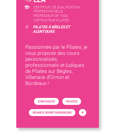
CERTIFICAT DE QUALIFICATION
PROFESSIONNELLE
PROFESSEUR DE YOGA
INSTRUCTEUR PILATES
#
PILATES À BÈGLES ET
ALENTOURS
Passionnée par le Pilates, je
vous propose des cours
personnalisés,
professionnels et ludiques
de Pilates sur Bègles,
Villenave d'Ornon et
Bordeaux !
GYM DOUCE
PILATES
+
SÉANCE SPORT GROSSESSE