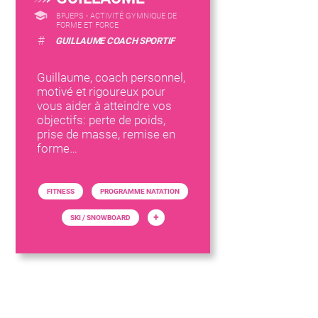
BPJEPS - ACTIVITÉ GYMNIQUE DE
FORME ET FORCE
#
GUILLAUME COACH SPORTIF
Guillaume, coach personnel,
motivé et rigoureux pour
vous aider à atteindre vos
objectifs: perte de poids,
prise de masse, remise en
forme…
FITNESS
PROGRAMME NATATION
+
SKI / SNOWBOARD