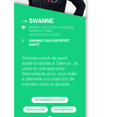
SWANNE
BPJEPS - ACTIVITÉ GYMNIQUE DE
FORME ET FORCE
INSTRUCTEUR PILATES
#
SWANNE COACH DE SPORT
SANTÉ
Swanne coach de sport
santé localisée à Talence. Je
crois en une approche
bienveillante pour vous aider
à atteindre vos objectifs de
manière saine et durable
ENTRAINEMENT PILATES
MUSCULATION
HALTÉROPHILIE