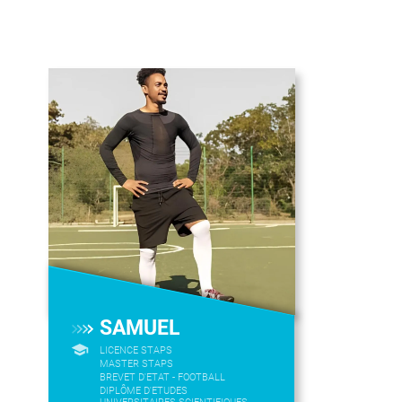
SAMUEL
LICENCE STAPS
MASTER STAPS
BREVET D'ETAT - FOOTBALL
DIPLÔME D'ETUDES