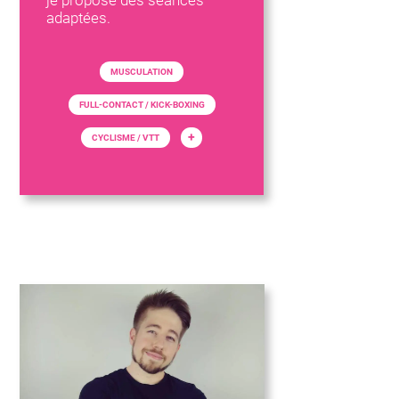
je propose des séances
adaptées.
MUSCULATION
FULL-CONTACT / KICK-BOXING
+
CYCLISME / VTT