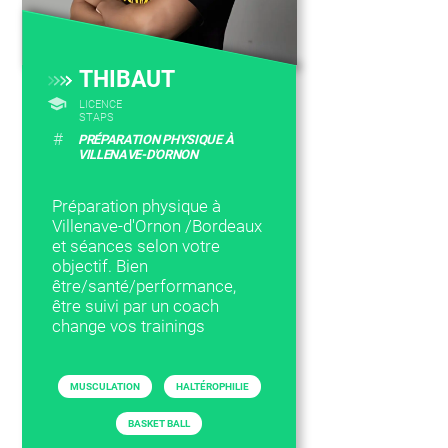
THIBAUT
LICENCE
STAPS
#
PRÉPARATION PHYSIQUE À
VILLENAVE-D'ORNON
Préparation physique à
Villenave-d'Ornon /Bordeaux
et séances selon votre
objectif. Bien
être/santé/performance,
être suivi par un coach
change vos trainings
MUSCULATION
HALTÉROPHILIE
BASKET BALL