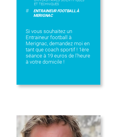
UNIVERSITAIRES SCIENTIFIQUES
ET TECHNIQUES
#
ENTRAINEUR FOOTBALL À
MERIGNAC
Si vous souhaitez un
Entraineur football à
Merignac, demandez moi en
tant que coach sportif ! 1ère
séance à 19 euros de l'heure
à votre domicile !