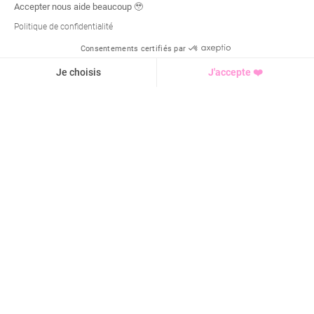
Accepter nous aide beaucoup 🥹
Politique de confidentialité
Consentements certifiés par
Demande d'infos
Je choisis
J'accepte ❤️
Axeptio consent
Plateforme de Gestion du Consentement : Personnalisez vo
Notre plateforme vous permet d'adapter et de gérer vos para
4,9 / 5 sur
1945
avis
Cours de sport
Objectif sportif