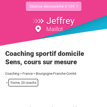
Séance découverte à 19€ ?
Jeffrey
Maillot
Coaching sportif domicile
Sens, cours sur mesure
Coaching
>
France
>
Bourgogne-Franche-Comté
>
Yonne, 20 coachs