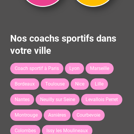
Nos coachs sportifs dans
votre ville
Coach sportif à Paris
Lyon
Marseille
Bordeaux
Toulouse
Nice
Lille
Nantes
Neuilly sur Seine
Levallois Perret
Montrouge
Asnières
Courbevoie
Colombes
Issy les Moulineaux