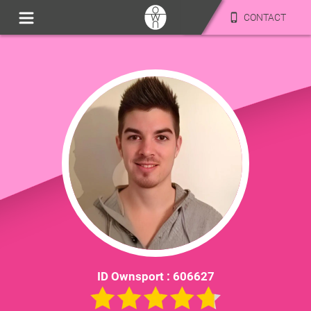
CONTACT
ID Ownsport :
606627