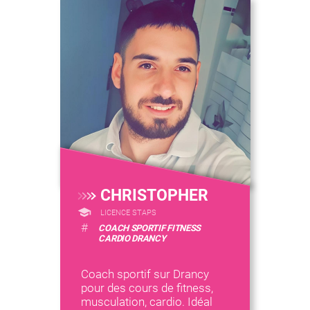
CHRISTOPHER
LICENCE STAPS
#
COACH SPORTIF FITNESS
CARDIO DRANCY
Coach sportif sur Drancy
pour des cours de fitness,
musculation, cardio. Idéal