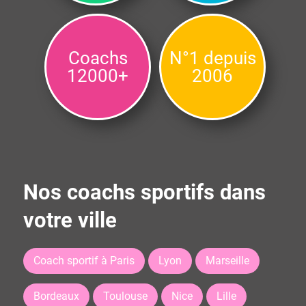
Coachs
N°1 depuis
12000+
2006
Nos coachs sportifs dans
votre ville
Coach sportif à Paris
Lyon
Marseille
Bordeaux
Toulouse
Nice
Lille