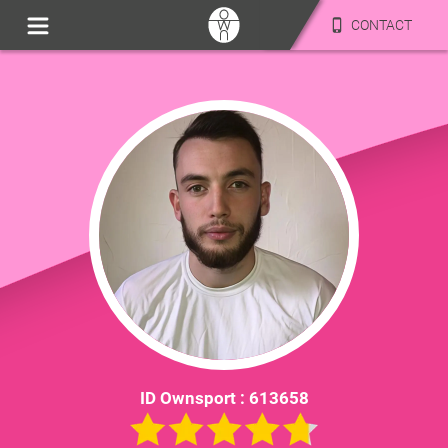
CONTACT
ID Ownsport :
613658