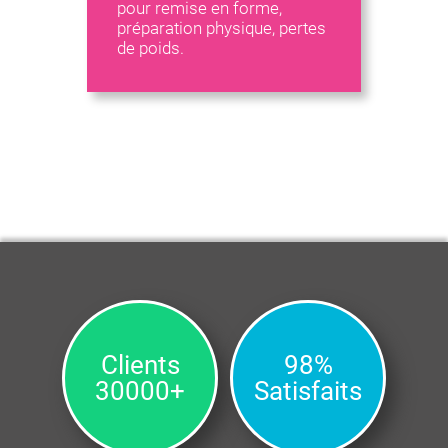
pour remise en forme,
préparation physique, pertes
de poids.
Clients
98%
30000+
Satisfaits