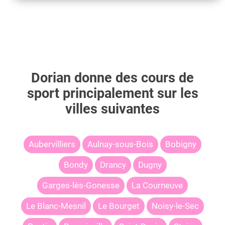
Dorian
donne des cours de
sport principalement sur les
villes suivantes
Aubervilliers
Aulnay-sous-Bois
Bobigny
Bondy
Drancy
Dugny
Garges-lès-Gonesse
La Courneuve
Le Blanc-Mesnil
Le Bourget
Noisy-le-Sec