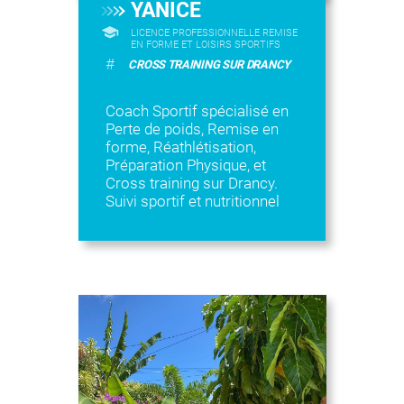
YANICE
LICENCE PROFESSIONNELLE REMISE
EN FORME ET LOISIRS SPORTIFS
#
CROSS TRAINING SUR DRANCY
Coach Sportif spécialisé en
Perte de poids, Remise en
forme, Réathlétisation,
Préparation Physique, et
Cross training sur Drancy.
Suivi sportif et nutritionnel