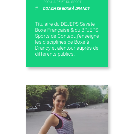
POPULAIRE ET DU SPORT
#
COACH DE BOXE À DRANCY
Titulaire du DEJEPS Savate-
Boxe Française & du BPJEPS
Sports de Contact, j'enseigne
les disciplines de Boxe à
Drancy et alentour auprès de
différents publics.