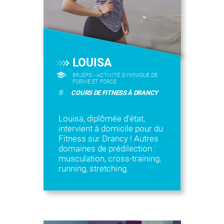
LOUISA
BPJEPS - ACTIVITÉ GYMNIQUE DE
FORME ET FORCE
#
COURS DE FITNESS À DRANCY
Louisa, diplômée d'état,
intervient à domicile pour du
Fitness sur Drancy ! Autres
domaines de prédilection :
musculation, cross-training,
running, stretching.