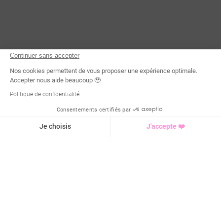
Continuer sans accepter
Nos cookies permettent de vous proposer une expérience optimale.
Accepter nous aide beaucoup 🥹
Politique de confidentialité
Consentements certifiés par
Demande d'infos
Je choisis
J'accepte ❤️
Axeptio consent
Plateforme de Gestion du Consentement : Personnalisez vo
Notre plateforme vous permet d'adapter et de gérer vos para