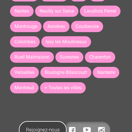
Nantes
Neuilly sur Seine
Levallois Perret
Montrouge
Asnières
Courbevoie
Colombes
Issy les Moulineaux
Rueil Malmaison
Suresnes
Charenton
Versailles
Boulogne Bilancourt
Nanterre
Montreuil
+ Toutes les villes
Rejoignez-nous