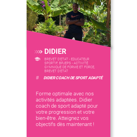
DIDIER
BREVET D'ETAT - EDUCATEUR
SPORTIF, BPJEPS - ACTIVITÉ
GYMNIQUE DE FORME ET FORCE,
BREVET D'ETAT
#
DIDIER COACH DE SPORT ADAPTÉ
Forme optimale avec nos
activités adaptées. Didier
coach de sport adapté pour
votre progression et votre
bien-être. Atteignez vos
objectifs dès maintenant !