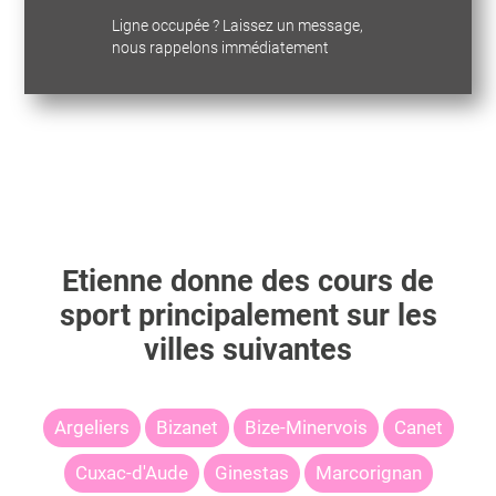
Ligne occupée ? Laissez un message,
nous rappelons immédiatement
Etienne
donne des cours de
sport principalement sur les
villes suivantes
Argeliers
Bizanet
Bize-Minervois
Canet
Cuxac-d'Aude
Ginestas
Marcorignan