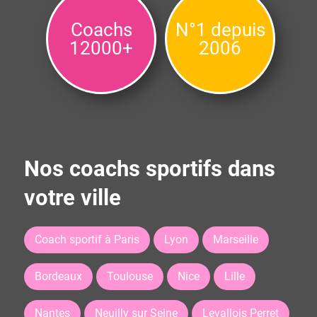
Coachs
N°1 depuis
12000+
2006
Nos coachs sportifs dans
votre ville
Coach sportif à Paris
Lyon
Marseille
Bordeaux
Toulouse
Nice
Lille
Nantes
Neuilly sur Seine
Levallois Perret