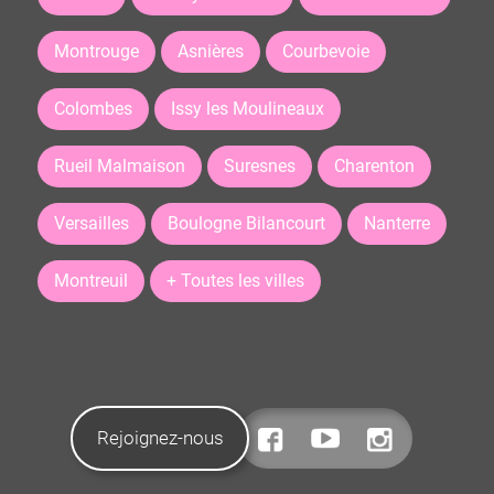
Montrouge
Asnières
Courbevoie
Colombes
Issy les Moulineaux
Rueil Malmaison
Suresnes
Charenton
Versailles
Boulogne Bilancourt
Nanterre
Montreuil
+ Toutes les villes
Rejoignez-nous