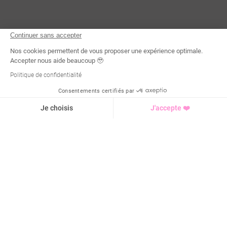
Continuer sans accepter
Nos cookies permettent de vous proposer une expérience optimale.
Accepter nous aide beaucoup 🥹
Politique de confidentialité
Consentements certifiés par
Demande d'infos
Je choisis
J'accepte ❤️
Axeptio consent
Plateforme de Gestion du Consentement : Personnalisez vo
Notre plateforme vous permet d'adapter et de gérer vos para
4,9 / 5 sur
1940
avis