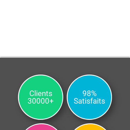
Clients
98%
30000+
Satisfaits