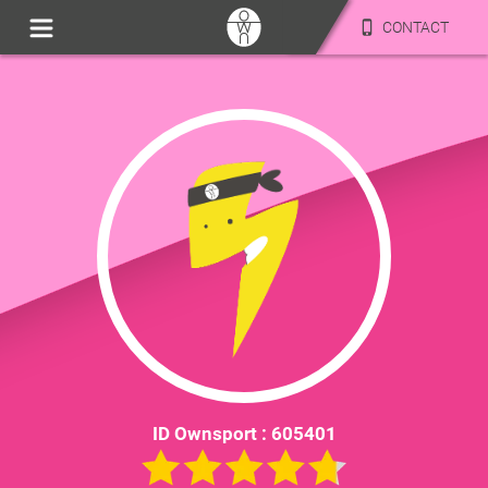
CONTACT
ID Ownsport :
605401