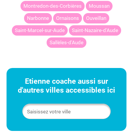
Montredon-des-Corbières
Moussan
Narbonne
Ornaisons
Ouveillan
Saint-Marcel-sur-Aude
Saint-Nazaire-d'Aude
Sallèles-d'Aude
Etienne
coache aussi sur
d'autres villes accessibles ici