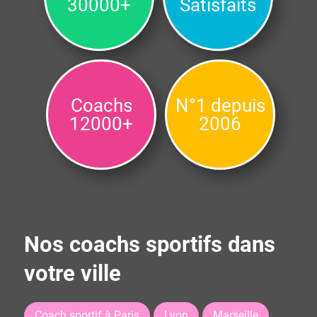
30000+
Satisfaits
Coachs
N°1 depuis
12000+
2006
Nos coachs sportifs dans
votre ville
Coach sportif à Paris
Lyon
Marseille