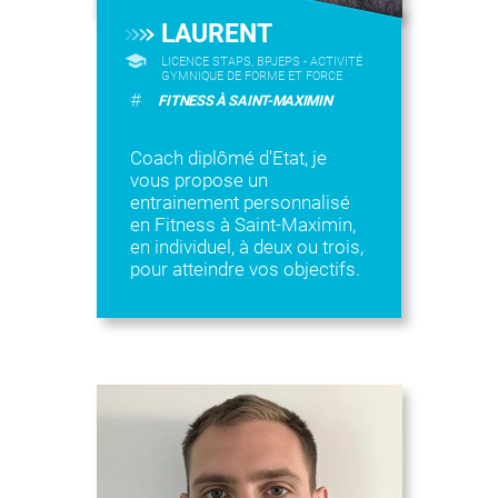
LAURENT
LICENCE STAPS, BPJEPS - ACTIVITÉ
GYMNIQUE DE FORME ET FORCE
#
FITNESS À SAINT-MAXIMIN
Coach diplômé d'Etat, je
vous propose un
entrainement personnalisé
en Fitness à Saint-Maximin,
en individuel, à deux ou trois,
pour atteindre vos objectifs.