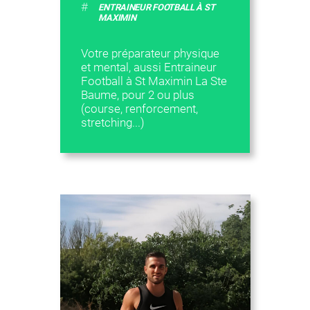
#
ENTRAINEUR FOOTBALL À ST
MAXIMIN
Votre préparateur physique
et mental, aussi Entraineur
Football à St Maximin La Ste
Baume, pour 2 ou plus
(course, renforcement,
stretching...)