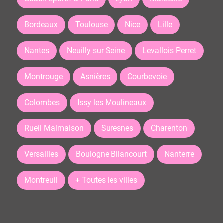
Bordeaux
Toulouse
Nice
Lille
Nantes
Neuilly sur Seine
Levallois Perret
Montrouge
Asnières
Courbevoie
Colombes
Issy les Moulineaux
Rueil Malmaison
Suresnes
Charenton
Versailles
Boulogne Bilancourt
Nanterre
Montreuil
+ Toutes les villes