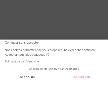
Continuer sans accepter
Nos cookies permettent de vous proposer une expérience optimale.
Accepter nous aide beaucoup 🥹
Politique de confidentialité
Consentements certifiés par
Demande d'infos
Je choisis
J'accepte ❤️
Axeptio consent
Plateforme de Gestion du Consentement : Personnalisez vo
Notre plateforme vous permet d'adapter et de gérer vos para