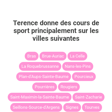
Terence
donne des cours de
sport principalement sur les
villes suivantes
Bras
Brue-Auriac
La Celle
La Roquebrussanne
Nans-les-Pins
Plan-d'Aups-Sainte-Baume
Pourcieux
Pourrières
Rougiers
Saint-Maximin-la-Sainte-Baume
Saint-Zacharie
Seillons-Source-d'Argens
Signes
Tourves