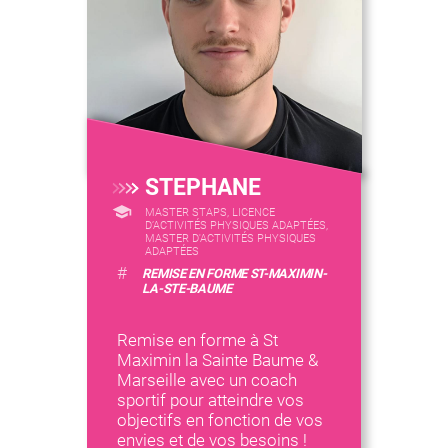
STEPHANE
MASTER STAPS, LICENCE
D’ACTIVITÉS PHYSIQUES ADAPTÉES,
MASTER D'ACTIVITÉS PHYSIQUES
ADAPTÉES
#
REMISE EN FORME ST-MAXIMIN-
LA-STE-BAUME
Remise en forme à St
Maximin la Sainte Baume &
Marseille avec un coach
sportif pour atteindre vos
objectifs en fonction de vos
envies et de vos besoins !