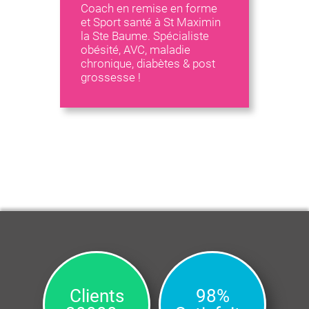
Coach en remise en forme
et Sport santé à St Maximin
la Ste Baume. Spécialiste
obésité, AVC, maladie
chronique, diabètes & post
grossesse !
Clients
98%