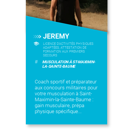
JEREMY
LICENCE D’ACTIVITÉS PHYSIQUES
ADAPTÉES, ATTESTATION DE
FORMATION AUX PREMIERS
SECOURS
#
MUSCULATION À ST-MAXIMIN-
LA-SAINTE-BAUME
Coach sportif et préparateur
aux concours militaires pour
votre musculation à Saint-
Maximin-la-Sainte-Baume :
gain musculaire, prépa
physique spécifique...