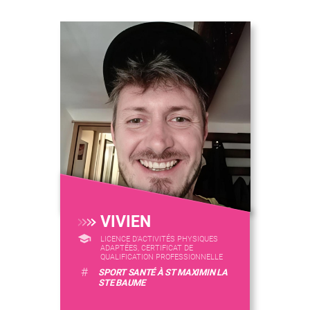
VIVIEN
LICENCE D’ACTIVITÉS PHYSIQUES
ADAPTÉES, CERTIFICAT DE
QUALIFICATION PROFESSIONNELLE
#
SPORT SANTÉ À ST MAXIMIN LA
STE BAUME