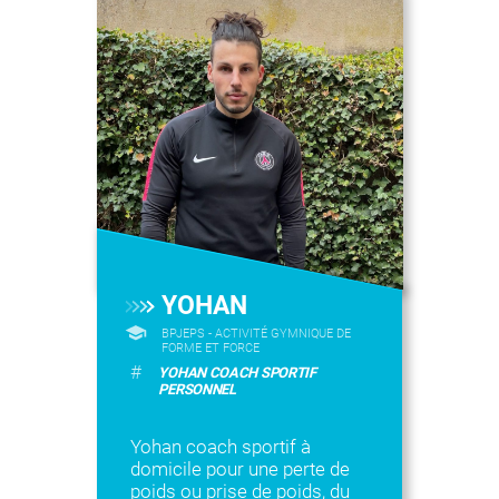
YOHAN
BPJEPS - ACTIVITÉ GYMNIQUE DE
FORME ET FORCE
#
YOHAN COACH SPORTIF
PERSONNEL
Yohan coach sportif à
domicile pour une perte de
poids ou prise de poids, du