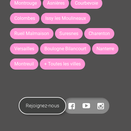
Montrouge
Asnières
Courbevoie
Colombes
Issy les Moulineaux
Rueil Malmaison
Suresnes
Charenton
Versailles
Boulogne Bilancourt
Nanterre
Montreuil
+ Toutes les villes
Rejoignez-nous