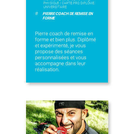
PHYSIQUE / CARTE PRO, DIPLÔME
UNIVERSITAIRE
#
PIERRE COACH DE REMISE EN
FORME
Pierre coach de remise en
forme et bien plus. Diplômé
et expérimenté, je vous
propose des séances
personnalisées et vous
accompagne dans leur
réalisation.