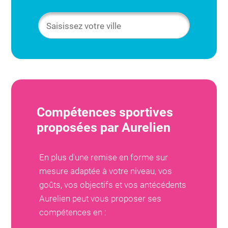
Compétences sportives
proposées par
Aurelien
En plus d'une remise en forme sur
mesure adaptée à votre niveau, vos
goûts, vos objectifs et vos antécédents
Aurelien
peut vous proposer ses
compétences en :