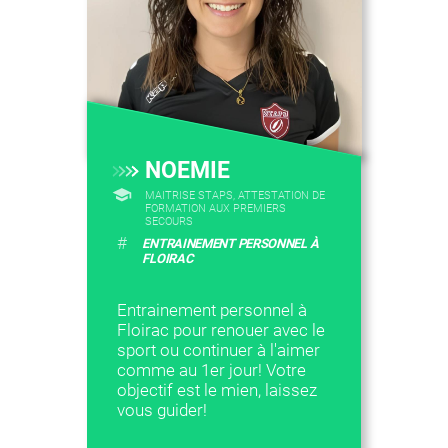
NOEMIE
MAITRISE STAPS, ATTESTATION DE
FORMATION AUX PREMIERS
SECOURS
#
ENTRAINEMENT PERSONNEL À
FLOIRAC
Entrainement personnel à
Floirac pour renouer avec le
sport ou continuer à l'aimer
comme au 1er jour! Votre
objectif est le mien, laissez
vous guider!