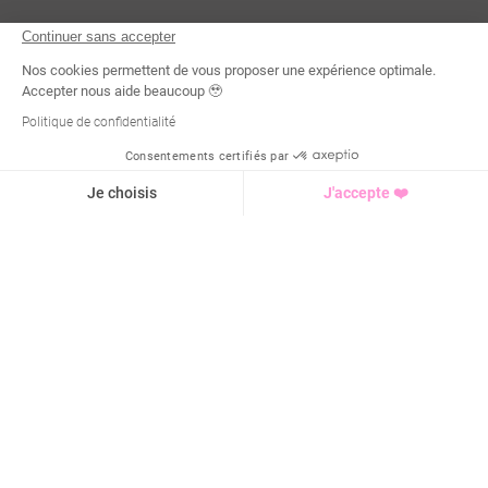
Continuer sans accepter
Nos cookies permettent de vous proposer une expérience optimale.
Accepter nous aide beaucoup 🥹
Politique de confidentialité
Consentements certifiés par
Demande d'infos
Je choisis
J'accepte ❤️
Axeptio consent
Plateforme de Gestion du Consentement : Personnalisez vo
Notre plateforme vous permet d'adapter et de gérer vos para