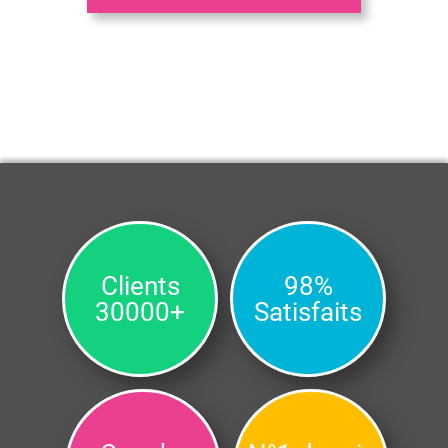
Clients
98%
30000+
Satisfaits