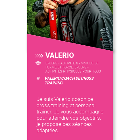
VALERIO
BPJEPS - ACTIVITÉ GYMNIQUE DE
FORME ET FORCE, BPJEPS -
ACTIVITÉS PHYSIQUES POUR TOUS
#
VALERIO COACH DE CROSS
TRAINING
Je suis Valerio coach de
cross training et personal
trainer. Je vous accompagne
pour atteindre vos objectifs,
je propose des séances
adaptées.