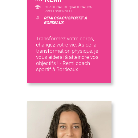
CERTIFICAT DE QUALIFICATION
PROFESSIONNELLE
#
REMI COACH SPORTIF À
BORDEAUX
Transformez votre corps,
changez votre vie. As de la
transformation physique, je
vous aiderai à atteindre vos
objectifs ! - Remi coach
sportif à Bordeaux