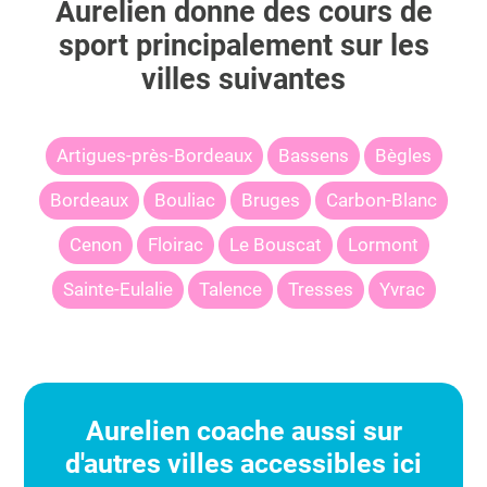
Aurelien
donne des cours de
sport principalement sur les
villes suivantes
Artigues-près-Bordeaux
Bassens
Bègles
Bordeaux
Bouliac
Bruges
Carbon-Blanc
Cenon
Floirac
Le Bouscat
Lormont
Sainte-Eulalie
Talence
Tresses
Yvrac
Aurelien
coache aussi sur
d'autres villes accessibles ici