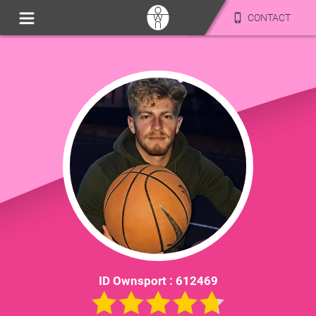
CONTACT
ID Ownsport :
612469