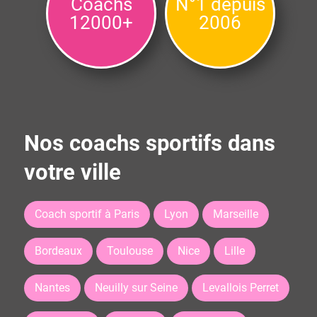
Coachs
N°1 depuis
12000+
2006
Nos coachs sportifs dans
votre ville
Coach sportif à Paris
Lyon
Marseille
Bordeaux
Toulouse
Nice
Lille
Nantes
Neuilly sur Seine
Levallois Perret