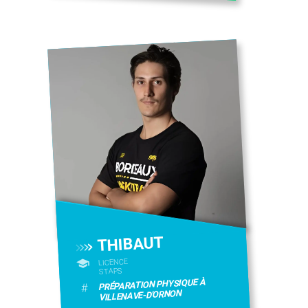
THIBAUT
LICENCE
STAPS
PRÉPARATION PHYSIQUE À
#
VILLENAVE-D'ORNON