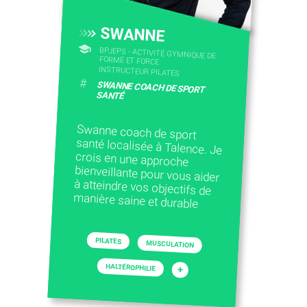
SWANNE
BPJEPS - ACTIVITÉ GYMNIQUE DE
FORME ET FORCE
INSTRUCTEUR PILATES
#
SWANNE COACH DE SPORT
SANTÉ
Swanne coach de sport
santé localisée à Talence. Je
crois en une approche
bienveillante pour vous aider
à atteindre vos objectifs de
manière saine et durable
PILATES
MUSCULATION
HALTÉROPHILIE
+