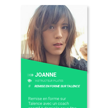
JOANNE
INSTRUCTEUR PILATES
#
REMISE EN FORME SUR TALENCE
Remise en forme sur
Talence avec un coach