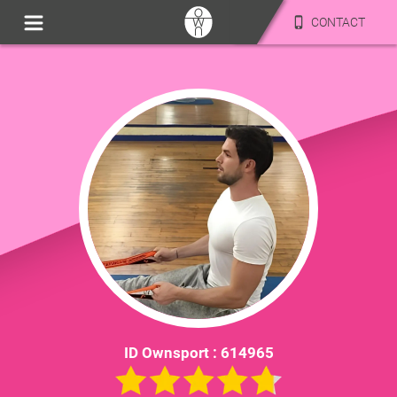
CONTACT
ID Ownsport :
614965