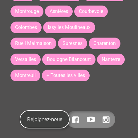
Montrouge
Asnières
Courbevoie
Colombes
Issy les Moulineaux
Rueil Malmaison
Suresnes
Charenton
Versailles
Boulogne Bilancourt
Nanterre
Montreuil
+ Toutes les villes
Rejoignez-nous