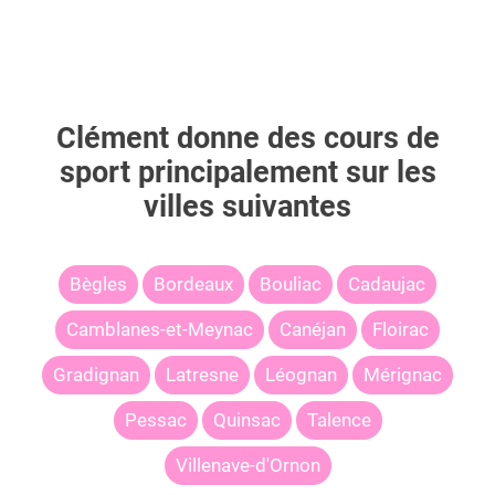
Clément
donne des cours de
sport principalement sur les
villes suivantes
Bègles
Bordeaux
Bouliac
Cadaujac
Camblanes-et-Meynac
Canéjan
Floirac
Gradignan
Latresne
Léognan
Mérignac
Pessac
Quinsac
Talence
Villenave-d'Ornon