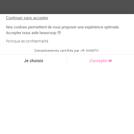
Continuer sans accepter
Nos cookies permettent de vous proposer une expérience optimale.
Accepter nous aide beaucoup 🥹
Politique de confidentialité
Consentements certifiés par
Demande d'infos
Je choisis
J'accepte ❤️
Axeptio consent
Plateforme de Gestion du Consentement : Personnalisez vo
Notre plateforme vous permet d'adapter et de gérer vos para