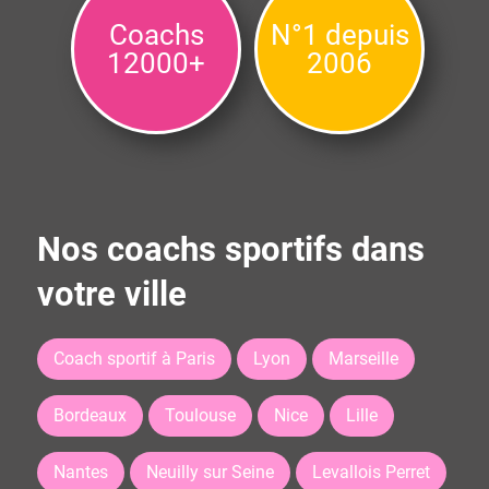
Coachs
N°1 depuis
12000+
2006
Nos coachs sportifs dans
votre ville
Coach sportif à Paris
Lyon
Marseille
Bordeaux
Toulouse
Nice
Lille
Nantes
Neuilly sur Seine
Levallois Perret