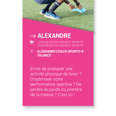
ALEXANDRE
LICENCE ENTRAINEMENT SPORTIF,
MASTER ENTRAINEMENT SPORTIF
#
ALEXANDRE COACH SPORTIF À
TALENCE
Envie de pratiquer une
activité physique de loisir ?
D'optimiser votre
performance sportive ? De
perdre du poids ou prendre
de la masse ? C'est ici !