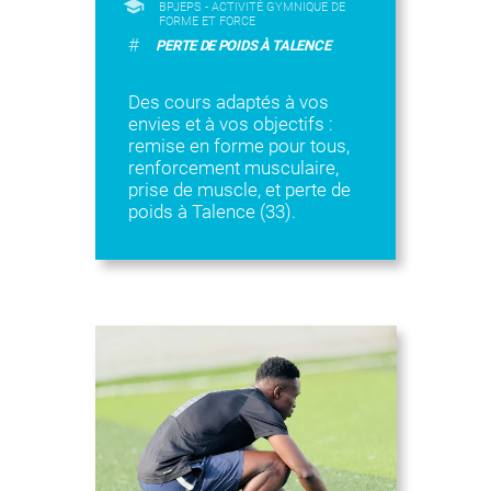
BPJEPS - ACTIVITÉ GYMNIQUE DE
FORME ET FORCE
#
PERTE DE POIDS À TALENCE
Des cours adaptés à vos
envies et à vos objectifs :
remise en forme pour tous,
renforcement musculaire,
prise de muscle, et perte de
poids à Talence (33).