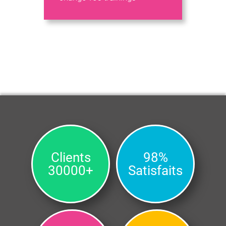
Clients
98%
30000+
Satisfaits