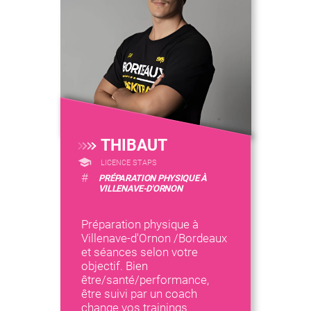
THIBAUT
LICENCE STAPS
#
PRÉPARATION PHYSIQUE À
VILLENAVE-D'ORNON
Préparation physique à
Villenave-d'Ornon /Bordeaux
et séances selon votre
objectif. Bien
être/santé/performance,
être suivi par un coach
change vos trainings