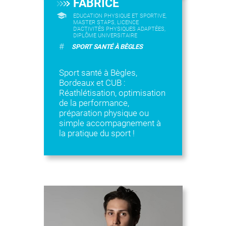
FABRICE
EDUCATION PHYSIQUE ET SPORTIVE,
MASTER STAPS, LICENCE
D’ACTIVITÉS PHYSIQUES ADAPTÉES,
DIPLÔME UNIVERSITAIRE
#
SPORT SANTÉ À BÈGLES
Sport santé à Bègles,
Bordeaux et CUB :
Réathlétisation, optimisation
de la performance,
préparation physique ou
simple accompagnement à
la pratique du sport !