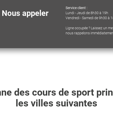
Service client :
Nous appeler
Lundi - Jeudi de 8h30 à 19h
Vendredi - Samedi de 9h30 à 
Ligne occupée ? Laissez un m
nous rappelons immédiateme
ne des cours de sport pri
les villes suivantes