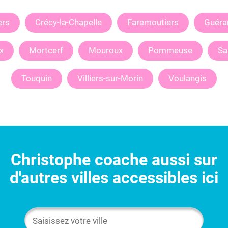
rs
Crécy-la-Chapelle
Faremoutiers
Guéra
x
Mortcerf
Mouroux
Pommeuse
Sa
Touquin
Villiers-sur-Morin
Voulangis
Christophe
coache aussi sur
d'autres villes accessibles ici