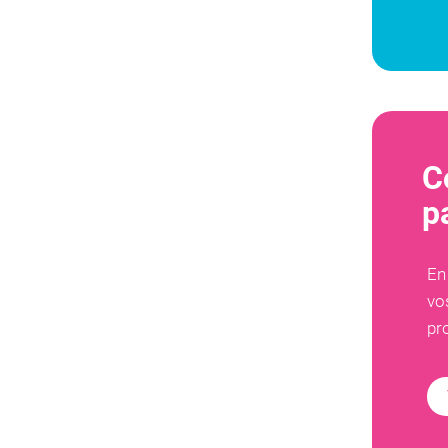
C
p
En
vo
pr