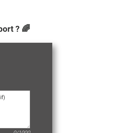
ort ? 🌈
0/1000