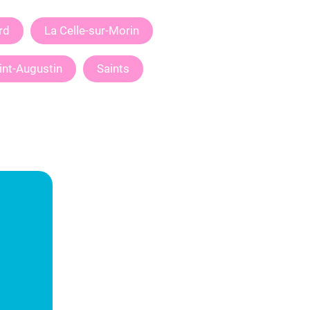
rd
La Celle-sur-Morin
int-Augustin
Saints