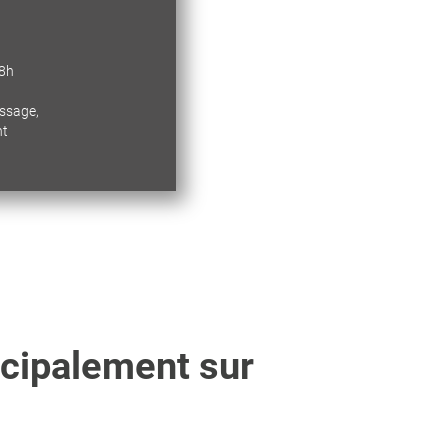
18h
essage,
nt
ncipalement sur