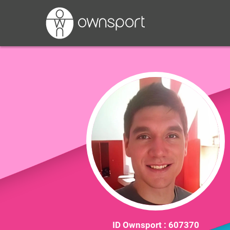
ID Ownsport :
607370