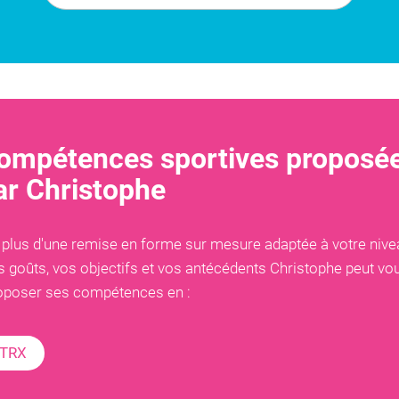
ompétences sportives proposé
ar
Christophe
 plus d'une remise en forme sur mesure adaptée à votre nive
s goûts, vos objectifs et vos antécédents
Christophe
peut vo
oposer ses compétences en :
TRX