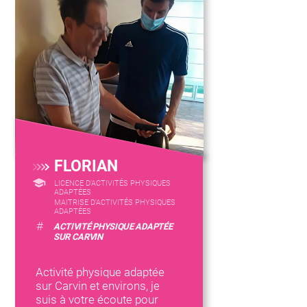
FLORIAN
LICENCE D’ACTIVITÉS PHYSIQUES
ADAPTÉES
MAITRISE D'ACTIVITÉS PHYSIQUES
ADAPTÉES
#
ACTIVITÉ PHYSIQUE ADAPTÉE
SUR CARVIN
Activité physique adaptée
sur Carvin et environs, je
suis à votre écoute pour