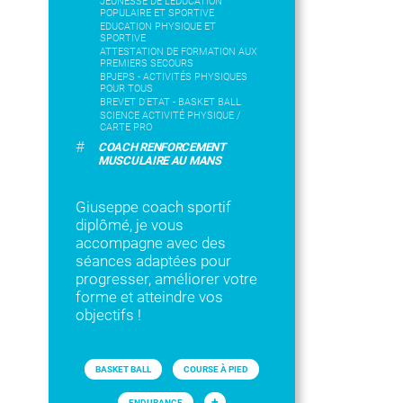
JEUNESSE DE L'EDUCATION
POPULAIRE ET SPORTIVE
EDUCATION PHYSIQUE ET
SPORTIVE
ATTESTATION DE FORMATION AUX
PREMIERS SECOURS
BPJEPS - ACTIVITÉS PHYSIQUES
POUR TOUS
BREVET D'ETAT - BASKET BALL
SCIENCE ACTIVITÉ PHYSIQUE /
CARTE PRO
#
COACH RENFORCEMENT
MUSCULAIRE AU MANS
Giuseppe coach sportif
diplômé, je vous
accompagne avec des
séances adaptées pour
progresser, améliorer votre
forme et atteindre vos
objectifs !
BASKET BALL
COURSE À PIED
+
ENDURANCE