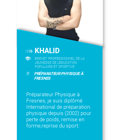
KHALID
BREVET PROFESSIONNEL DE LA
JEUNESSE DE L'EDUCATION
POPULAIRE ET SPORTIVE
#
PRÉPARATEUR PHYSIQUE À
FRESNES
Préparateur Physique à
Fresnes, je suis diplômé
International de préparation.
physique depuis (2002) pour
perte de poids, remise en
forme,reprise du sport.