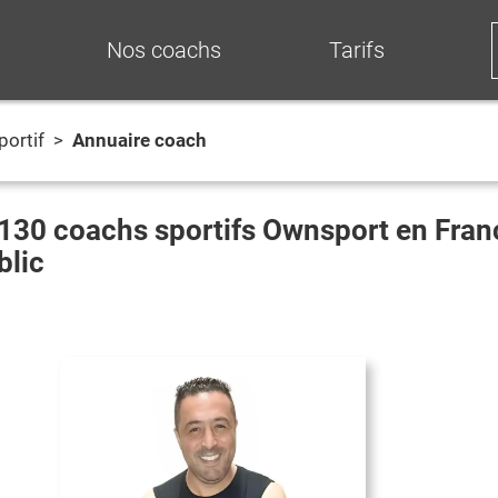
Nos coachs
Tarifs
portif
>
Annuaire coach
130
coachs sportifs Ownsport en Fra
blic