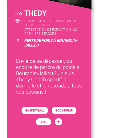
THEDY
BPJEPS - ACTIVITÉ GYMNIQUE DE
FORME ET FORCE
ATTESTATION DE FORMATION AUX
PREMIERS SECOURS
#
PERTE DE POIDS À BOURGOIN-
JALLIEU
Envie de se dépasser, ou
encore de perdre du poids à
Bourgoin-Jallieu ? Je suis
Thedy Coach sportif à
domicile et je réponds à tous
vos besoins !
BASKET BALL
BODY PUMP
+
BOXE