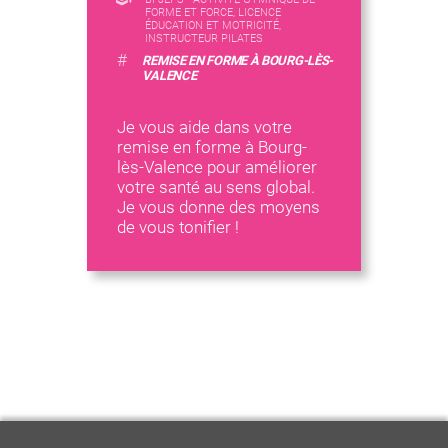
FORME ET FORCE, LICENCE
ÉDUCATION ET MOTRICITÉ,
INSTRUCTEUR PILATES
#
REMISE EN FORME À BOURG-LÈS-
VALENCE
Je vous aide dans votre
remise en forme à Bourg-
lès-Valence pour améliorer
votre santé au sens global.
Je vous donne des moyens
de vous tonifier !