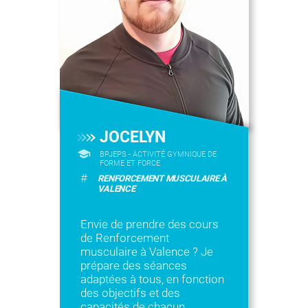
JOCELYN
BPJEPS - ACTIVITÉ GYMNIQUE DE
FORME ET FORCE
#
RENFORCEMENT MUSCULAIRE À
VALENCE
Envie de prendre des cours
de Renforcement
musculaire à Valence ? Je
prépare des séances
adaptées à tous, en fonction
des objectifs et des
capacités de chacun.