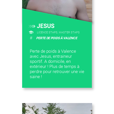
JESUS
LICENCE STAPS, MASTER STAPS
#
PERTE DE POIDS À VALENCE
Perte de poids à Valence
avec Jesus, entraineur
sportif. A domicile, en
extérieur ! Plus de temps à
perdre pour retrouver une vie
saine !