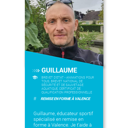
GUILLAUME
BREVET D'ETAT - ANIMATIONS POUR
TOUS, BREVET NATIONAL DE
SÉCURITÉ ET DE SAUVETAGE
AQUATIQUE, CERTIFICAT DE
QUALIFICATION PROFESSIONNELLE
#
REMISE EN FORME À VALENCE
Guillaume, éducateur sportif
spécialisé en remise en
forme à Valence. Je t'aide à