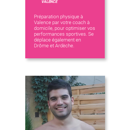
VALENCE
Préparation physique à
Valence par votre coach à
domicile, pour optimiser vos
performances sportives. Se
déplace également en
Drôme et Ardèche.