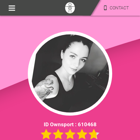
CONTACT
ID Ownsport :
610468