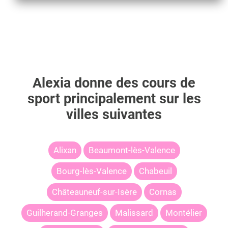
Alexia
donne des cours de
sport principalement sur les
villes suivantes
Alixan
Beaumont-lès-Valence
Bourg-lès-Valence
Chabeuil
Châteauneuf-sur-Isère
Cornas
Guilherand-Granges
Malissard
Montélier