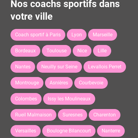
Nos coachs sportifs dans
votre ville
Coach sportif à Paris
Lyon
Marseille
Bordeaux
Toulouse
Nice
Lille
Nantes
Neuilly sur Seine
Levallois Perret
Montrouge
Asnières
Courbevoie
Colombes
Issy les Moulineaux
Rueil Malmaison
Suresnes
Charenton
Versailles
Boulogne Bilancourt
Nanterre