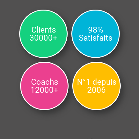
Clients
98%
30000+
Satisfaits
Coachs
N°1 depuis
12000+
2006