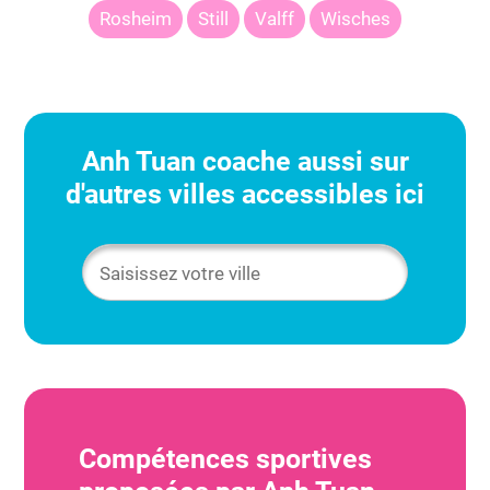
Rosheim
Still
Valff
Wisches
Anh Tuan
coache aussi sur
d'autres villes accessibles ici
Compétences sportives