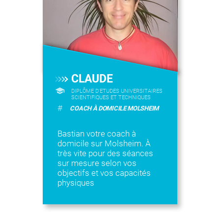
CLAUDE
DIPLÔME D'ETUDES UNIVERSITAIRES
SCIENTIFIQUES ET TECHNIQUES
#
COACH À DOMICILE MOLSHEIM
Bastian votre coach à
domicile sur Molsheim. À
très vite pour des séances
sur mesure selon vos
objectifs et vos capacités
physiques