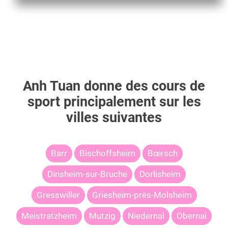
Anh Tuan
donne des cours de
sport principalement sur les
villes suivantes
Barr
Bischoffsheim
Bœrsch
Dinsheim-sur-Bruche
Dorlisheim
Gresswiller
Griesheim-près-Molsheim
Meistratzheim
Mutzig
Niedernai
Obernai