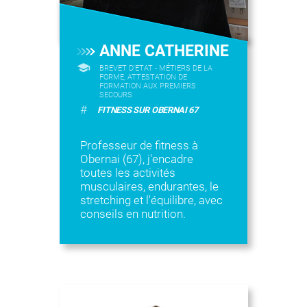
ANNE CATHERINE
BREVET D'ETAT - MÉTIERS DE LA
FORME, ATTESTATION DE
FORMATION AUX PREMIERS
SECOURS
#
FITNESS SUR OBERNAI 67
Professeur de fitness à
Obernai (67), j'encadre
toutes les activités
musculaires, endurantes, le
stretching et l'équilibre, avec
conseils en nutrition.