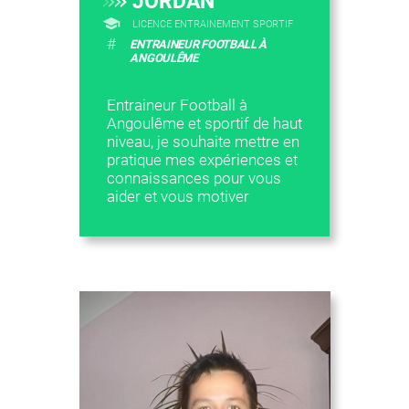
JORDAN
LICENCE ENTRAINEMENT SPORTIF
#
ENTRAINEUR FOOTBALL À
ANGOULÊME
Entraineur Football à
Angoulême et sportif de haut
niveau, je souhaite mettre en
pratique mes expériences et
connaissances pour vous
aider et vous motiver