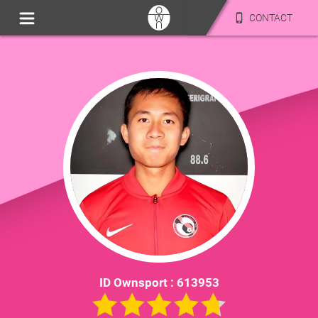
CONTACT
ID Ownsport :
613953