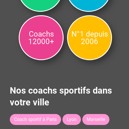
Coachs
N°1 depuis
12000+
2006
Nos coachs sportifs dans
votre ville
Coach sportif à Paris
Lyon
Marseille