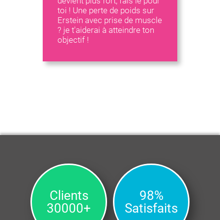
devient plus fort, fais le pour
toi ! Une perte de poids sur
Erstein avec prise de muscle
? je t'aiderai à atteindre ton
objectif !
Clients
98%
30000+
Satisfaits