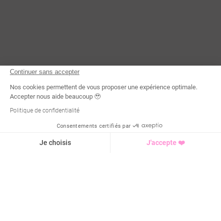
Continuer sans accepter
Nos cookies permettent de vous proposer une expérience optimale.
Accepter nous aide beaucoup 🥹
Politique de confidentialité
Consentements certifiés par
Demande d'infos
Je choisis
J'accepte ❤️
Axeptio consent
Plateforme de Gestion du Consentement : Personnalisez vo
Notre plateforme vous permet d'adapter et de gérer vos para