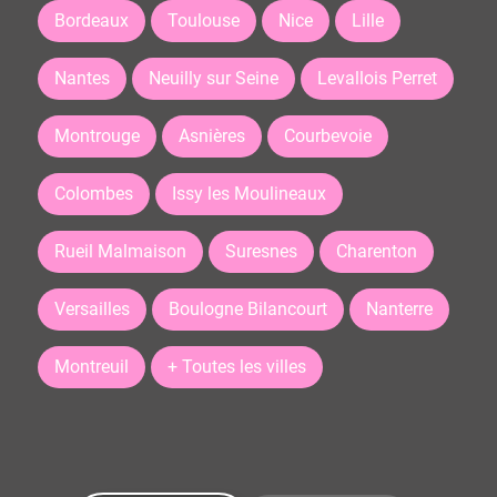
Bordeaux
Toulouse
Nice
Lille
Nantes
Neuilly sur Seine
Levallois Perret
Montrouge
Asnières
Courbevoie
Colombes
Issy les Moulineaux
Rueil Malmaison
Suresnes
Charenton
Versailles
Boulogne Bilancourt
Nanterre
Montreuil
+ Toutes les villes