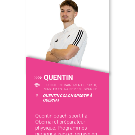
QUENTIN
LICENCE ENTRAINEMENT SPORTIF,
MASTER ENTRAINEMENT SPORTIF
#
QUENTIN COACH SPORTIF À
OBERNAI
Quentin coach sportif à
Obernai et préparateur
physique. Programmes
personnalisés en remise en