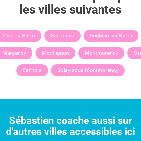
les villes suivantes
Deuil-la-Barre
Eaubonne
Enghien-les-Bains
Margency
Montlignon
Montmorency
Sai
Sannois
Soisy-sous-Montmorency
Sébastien
coache aussi sur
d'autres villes accessibles ici