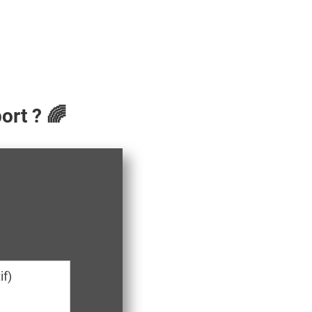
rt ? 🌈