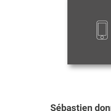
Sébastien
donn