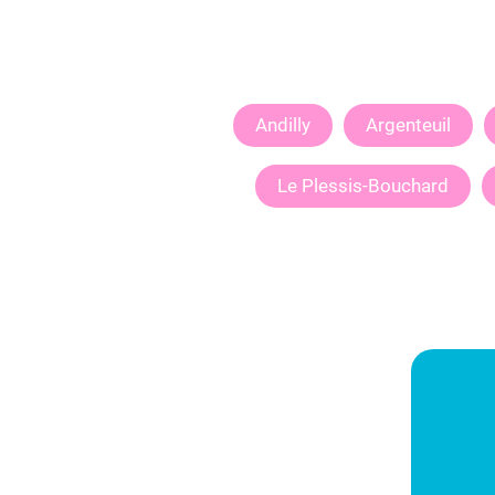
Andilly
Argenteuil
Le Plessis-Bouchard