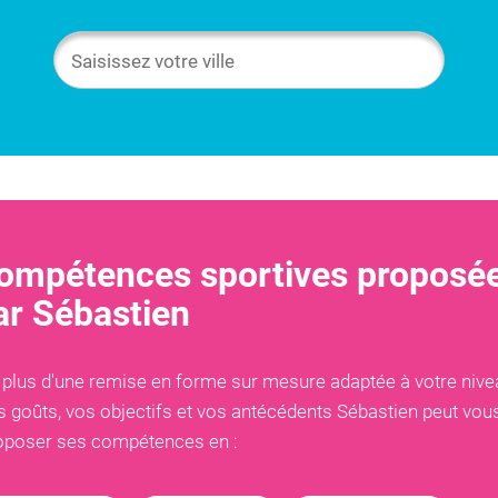
ompétences sportives proposé
ar
Sébastien
 plus d'une remise en forme sur mesure adaptée à votre nive
s goûts, vos objectifs et vos antécédents
Sébastien
peut vou
oposer ses compétences en :