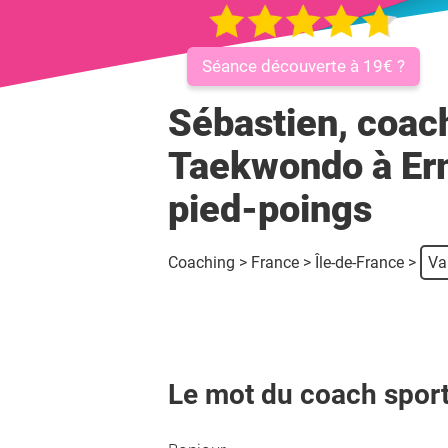
Séance découverte à 19€ ?
Sébastien, coac
Taekwondo à Erm
pied-poings
Coaching
>
France
>
Île-de-France
>
Va
Le mot du coach sport