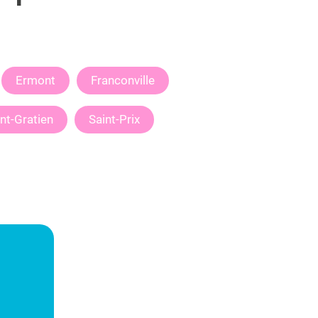
Ermont
Franconville
nt-Gratien
Saint-Prix