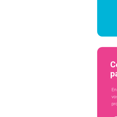
C
p
En
vo
pr