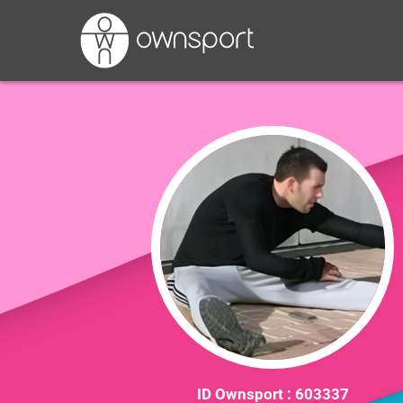
ID Ownsport :
603337