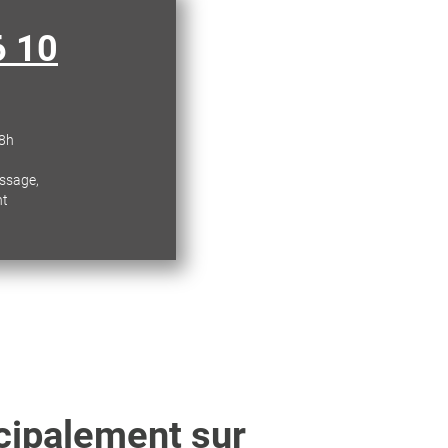
6 10
18h
essage,
nt
cipalement sur