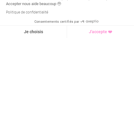
Accepter nous aide beaucoup 🥹
Politique de confidentialité
Consentements certifiés par
Demande d'infos
Je choisis
J'accepte ❤️
Axeptio consent
Plateforme de Gestion du Consentement : Personnalisez vo
Notre plateforme vous permet d'adapter et de gérer vos para
4,9 / 5 sur
1928
avis
Cours de sport
Objectif sportif