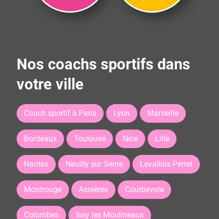
Nos coachs sportifs dans
votre ville
Coach sportif à Paris
Lyon
Marseille
Bordeaux
Toulouse
Nice
Lille
Nantes
Neuilly sur Seine
Levallois Perret
Montrouge
Asnières
Courbevoie
Colombes
Issy les Moulineaux