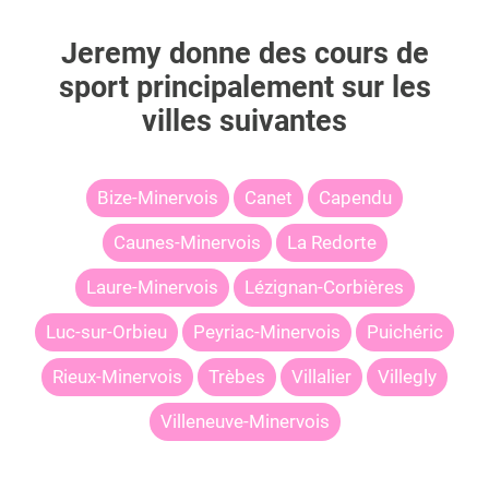
Jeremy
donne des cours de
sport principalement sur les
villes suivantes
Bize-Minervois
Canet
Capendu
Caunes-Minervois
La Redorte
Laure-Minervois
Lézignan-Corbières
Luc-sur-Orbieu
Peyriac-Minervois
Puichéric
Rieux-Minervois
Trèbes
Villalier
Villegly
Villeneuve-Minervois