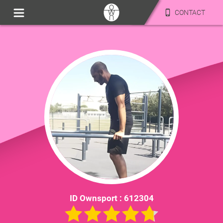
CONTACT
ID Ownsport :
612304