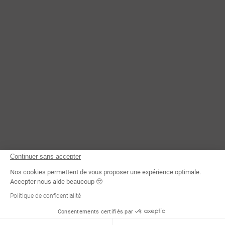
CONTACTEZ-NOUS
Continuer sans accepter
Nos cookies permettent de vous proposer une expérience optimale.
Accepter nous aide beaucoup 🥹
Politique de confidentialité
Consentements certifiés par
Demande d'infos