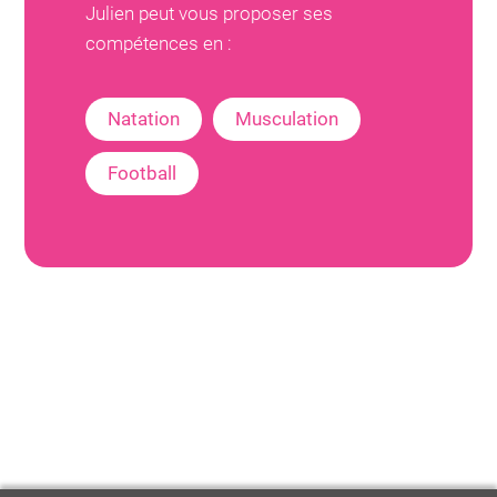
Julien
peut vous proposer ses
compétences en :
Natation
Musculation
Football