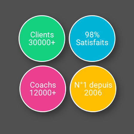
Clients
98%
30000+
Satisfaits
Coachs
N°1 depuis
12000+
2006