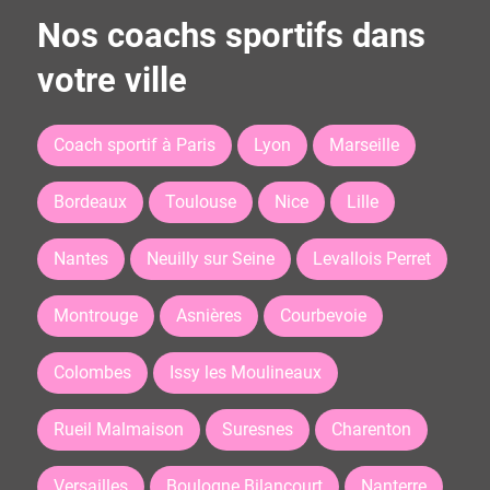
Nos coachs sportifs dans
votre ville
Coach sportif à Paris
Lyon
Marseille
Bordeaux
Toulouse
Nice
Lille
Nantes
Neuilly sur Seine
Levallois Perret
Montrouge
Asnières
Courbevoie
Colombes
Issy les Moulineaux
Rueil Malmaison
Suresnes
Charenton
Versailles
Boulogne Bilancourt
Nanterre