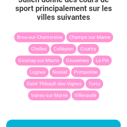
sport principalement sur les
villes suivantes
Brou-sur-Chantereine
Champs-sur-Marne
Chelles
Collégien
Courtry
Gournay-sur-Marne
Gouvernes
Le Pin
Lognes
Noisiel
Pomponne
Saint-Thibault-des-Vignes
Torcy
Vaires-sur-Marne
Villevaudé