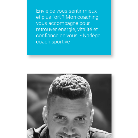
Envie de vous sentir mieux
et plus fort ? Mon coaching
vous accompagne pour
retrouver énergie, vitalité et
confiance en vous. - Nadège
coach sportive