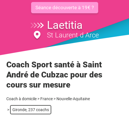
Séance découverte à 19€ ?
Laetitia
St Laurent d Arce
Coach Sport santé à Saint
André de Cubzac pour des
cours sur mesure
Coach à domicile
>
France
>
Nouvelle-Aquitaine
>
Gironde, 237 coachs