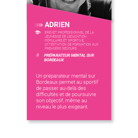
ADRIEN
BREVET PROFESSIONNEL DE LA
JEUNESSE DE L'EDUCATION
POPULAIRE ET SPORTIVE,
ATTESTATION DE FORMATION AUX
PREMIERS SECOURS
#
PRÉPARATEUR MENTAL SUR
BORDEAUX
Un préparateur mental sur
Bordeaux permet au sportif
de passer au-delà des
difficultés et de poursuivre
son objectif, même au
niveau le plus exigeant.