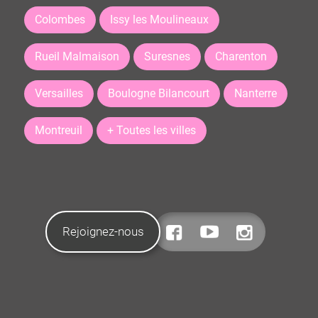
Colombes
Issy les Moulineaux
Rueil Malmaison
Suresnes
Charenton
Versailles
Boulogne Bilancourt
Nanterre
Montreuil
+ Toutes les villes
Rejoignez-nous
CONTACTEZ-NOUS