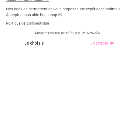
Nos cookies permettent de vous proposer une expérience optimale.
Accepter nous aide beaucoup 🥹
Politique de confidentialité
Consentements certifiés par
Demande d'infos
Je choisis
J'accepte ❤️
Axeptio consent
Plateforme de Gestion du Consentement : Personnalisez vo
Notre plateforme vous permet d'adapter et de gérer vos para