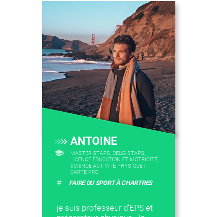
ANTOINE
MASTER STAPS, DEUG STAPS,
LICENCE ÉDUCATION ET MOTRICITÉ,
SCIENCE ACTIVITÉ PHYSIQUE /
CARTE PRO
#
FAIRE DU SPORT À CHARTRES
je suis professeur d'EPS et