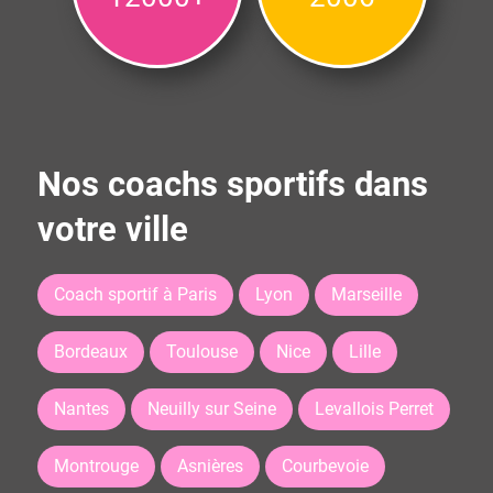
Nos coachs sportifs dans
votre ville
Coach sportif à Paris
Lyon
Marseille
Bordeaux
Toulouse
Nice
Lille
Nantes
Neuilly sur Seine
Levallois Perret
Montrouge
Asnières
Courbevoie