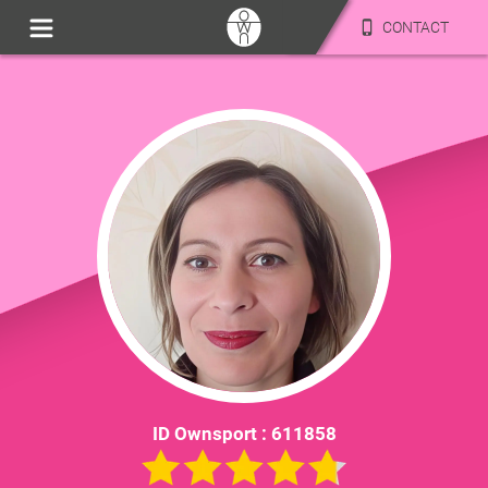
CONTACT
ID Ownsport :
611858