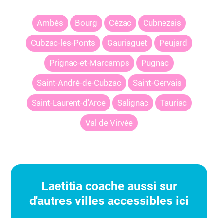
Ambès
Bourg
Cézac
Cubnezais
Cubzac-les-Ponts
Gauriaguet
Peujard
Prignac-et-Marcamps
Pugnac
Saint-André-de-Cubzac
Saint-Gervais
Saint-Laurent-d'Arce
Salignac
Tauriac
Val de Virvée
Laetitia
coache aussi sur
d'autres villes accessibles ici