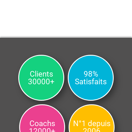
Clients
98%
30000+
Satisfaits
Coachs
N°1 depuis
12000+
2006