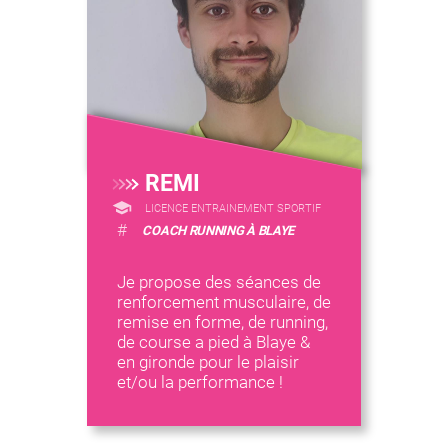
REMI
LICENCE ENTRAINEMENT SPORTIF
#
COACH RUNNING À BLAYE
Je propose des séances de
renforcement musculaire, de
remise en forme, de running,
de course a pied à Blaye &
en gironde pour le plaisir
et/ou la performance !