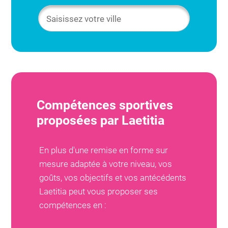
Compétences sportives
proposées par
Laetitia
En plus d'une remise en forme sur
mesure adaptée à votre niveau, vos
goûts, vos objectifs et vos antécédents
Laetitia
peut vous proposer ses
compétences en :