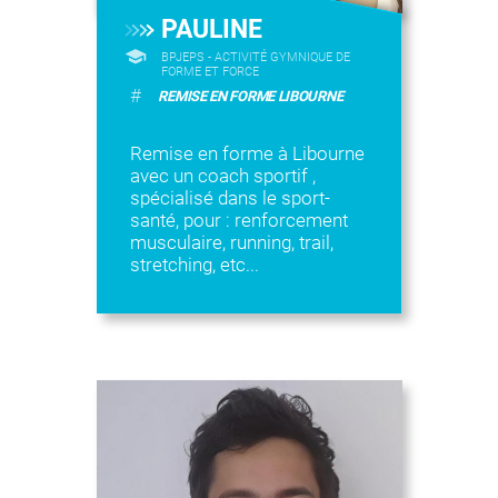
PAULINE
BPJEPS - ACTIVITÉ GYMNIQUE DE
FORME ET FORCE
#
REMISE EN FORME LIBOURNE
Remise en forme à Libourne
avec un coach sportif ,
spécialisé dans le sport-
santé, pour : renforcement
musculaire, running, trail,
stretching, etc...