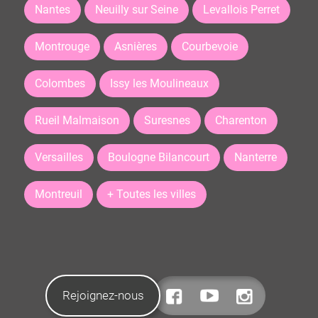
Nantes
Neuilly sur Seine
Levallois Perret
Montrouge
Asnières
Courbevoie
Colombes
Issy les Moulineaux
Rueil Malmaison
Suresnes
Charenton
Versailles
Boulogne Bilancourt
Nanterre
Montreuil
+ Toutes les villes
Rejoignez-nous