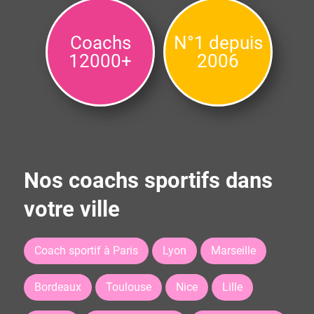
Coachs
N°1 depuis
12000+
2006
Nos coachs sportifs dans
votre ville
Coach sportif à Paris
Lyon
Marseille
Bordeaux
Toulouse
Nice
Lille