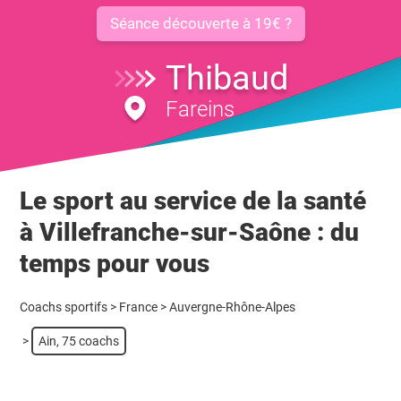
Séance découverte à 19€ ?
Thibaud
Fareins
Le sport au service de la santé
à Villefranche-sur-Saône : du
temps pour vous
Coachs sportifs
>
France
>
Auvergne-Rhône-Alpes
>
Ain, 75 coachs