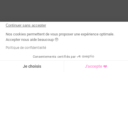
Continuer sans accepter
Nos cookies permettent de vous proposer une expérience optimale.
Accepter nous aide beaucoup 🥹
Politique de confidentialité
Consentements certifiés par
Demande d'infos
Je choisis
J'accepte ❤️
Axeptio consent
Plateforme de Gestion du Consentement : Personnalisez vo
Notre plateforme vous permet d'adapter et de gérer vos para
4,9 / 5 sur
1929
avis