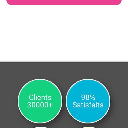
Clients
98%
30000+
Satisfaits