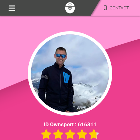
CONTACT
ID Ownsport :
616311