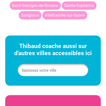
Saint-Georges-de-Reneins
Sainte-Euphémie
Savigneux
Villefranche-sur-Saône
Thibaud
coache aussi sur
d'autres villes accessibles ici