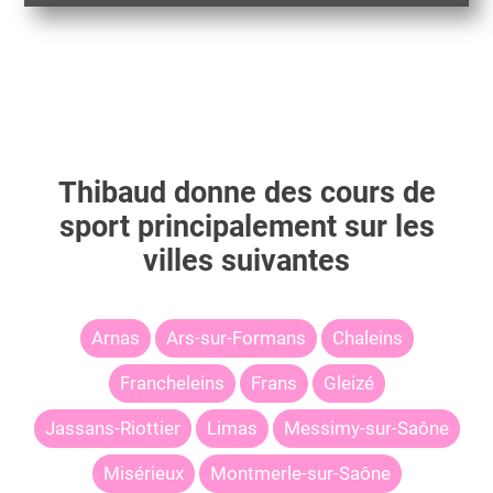
Thibaud
donne des cours de
sport principalement sur les
villes suivantes
Arnas
Ars-sur-Formans
Chaleins
Francheleins
Frans
Gleizé
Jassans-Riottier
Limas
Messimy-sur-Saône
Misérieux
Montmerle-sur-Saône