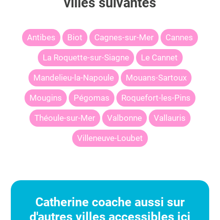
villes suivantes
Antibes
Biot
Cagnes-sur-Mer
Cannes
La Roquette-sur-Siagne
Le Cannet
Mandelieu-la-Napoule
Mouans-Sartoux
Mougins
Pégomas
Roquefort-les-Pins
Théoule-sur-Mer
Valbonne
Vallauris
Villeneuve-Loubet
Catherine
coache aussi sur
d'autres villes accessibles ici