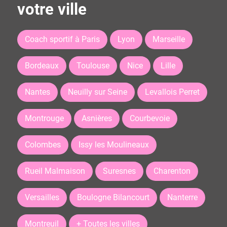
votre ville
Coach sportif à Paris
Lyon
Marseille
Bordeaux
Toulouse
Nice
Lille
Nantes
Neuilly sur Seine
Levallois Perret
Montrouge
Asnières
Courbevoie
Colombes
Issy les Moulineaux
Rueil Malmaison
Suresnes
Charenton
Versailles
Boulogne Bilancourt
Nanterre
Montreuil
+ Toutes les villes