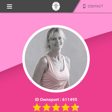
CONTACT
ID Ownsport :
611495