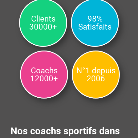
Clients
98%
30000+
Satisfaits
Coachs
N°1 depuis
12000+
2006
Nos coachs sportifs dans