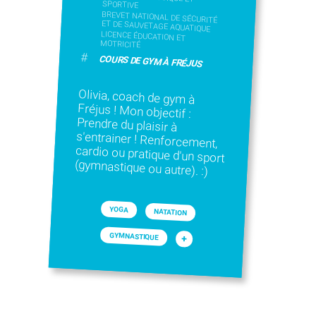
SPORTIVE
BREVET NATIONAL DE SÉCURITÉ
ET DE SAUVETAGE AQUATIQUE
LICENCE ÉDUCATION ET
MOTRICITÉ
#
COURS DE GYM À FRÉJUS
Olivia, coach de gym à
Fréjus ! Mon objectif :
Prendre du plaisir à
s'entrainer ! Renforcement,
cardio ou pratique d'un sport
(gymnastique ou autre). :)
YOGA
NATATION
GYMNASTIQUE
+