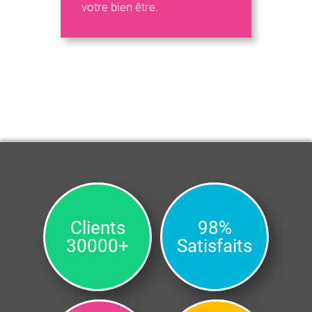
votre bien être.
Clients
98%
30000+
Satisfaits