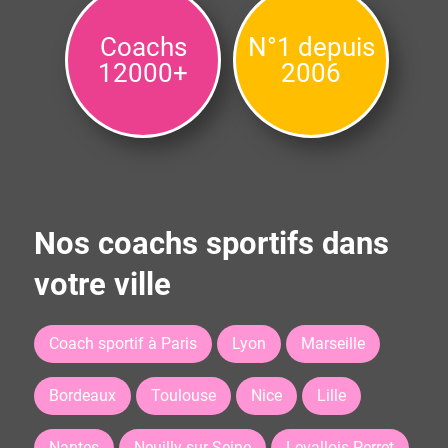
Coachs
N°1 depuis
12000+
2006
Nos coachs sportifs dans
votre ville
Coach sportif à Paris
Lyon
Marseille
Bordeaux
Toulouse
Nice
Lille
Nantes
Neuilly sur Seine
Levallois Perret