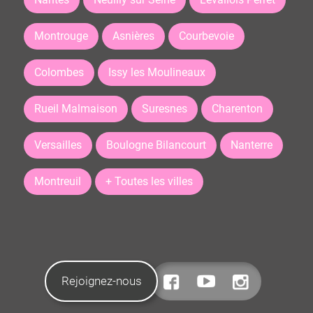
Montrouge
Asnières
Courbevoie
Colombes
Issy les Moulineaux
Rueil Malmaison
Suresnes
Charenton
Versailles
Boulogne Bilancourt
Nanterre
Montreuil
+ Toutes les villes
Rejoignez-nous