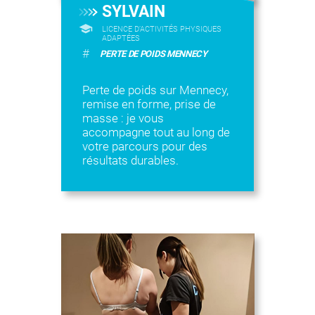
SYLVAIN
LICENCE D’ACTIVITÉS PHYSIQUES
ADAPTÉES
#
PERTE DE POIDS MENNECY
Perte de poids sur Mennecy,
remise en forme, prise de
masse : je vous
accompagne tout au long de
votre parcours pour des
résultats durables.