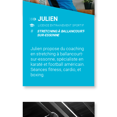
JULIEN
LICENCE ENTRAINEMENT SPORTIF
#
STRETCHING À BALLANCOURT-
SUR-ESSONNE
Julien propose du coaching
en stretching à ballancourt-
sur-essonne, spécialiste en
karaté et football américain.
Séances fitness, cardio, et
boxing.