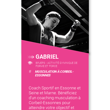
GABRIEL
BPJEPS - ACTIVITÉ GYMNIQUE DE
FORME ET FORCE
#
MUSCULATION À CORBEIL-
ESSONNES
Coach Sportif en Essonne et
Seine et Marne. Bénéficiez
d'un coaching musculation à
Corbeil-Essonnes pour
atteindre votre objectif et