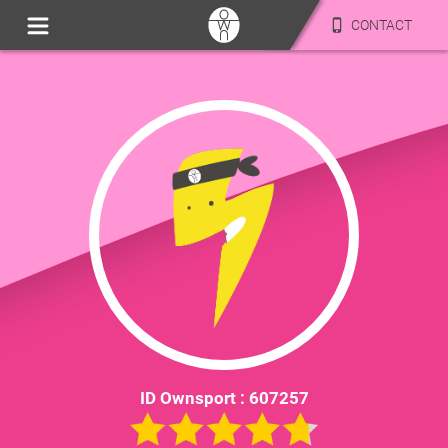
CONTACT
ID Ownsport :
607257