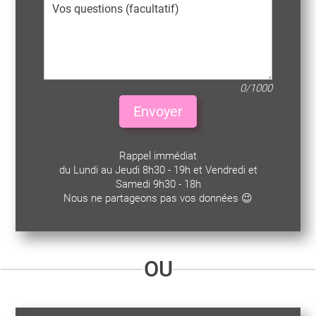
0/1000
Envoyer
Rappel immédiat
du Lundi au Jeudi 8h30 - 19h et Vendredi et
Samedi 9h30 - 18h
Nous ne partageons pas vos données 😉
OU