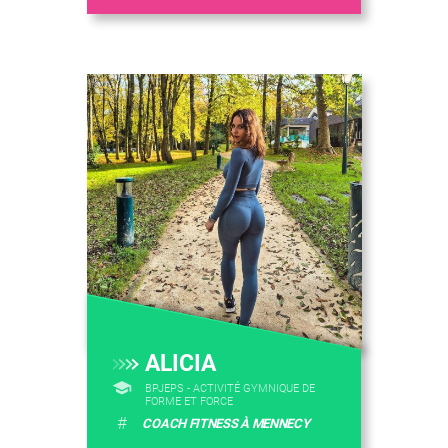
ALICIA
BPJEPS - ACTIVITÉ GYMNIQUE DE
FORME ET FORCE
#
COACH FITNESS À MENNECY