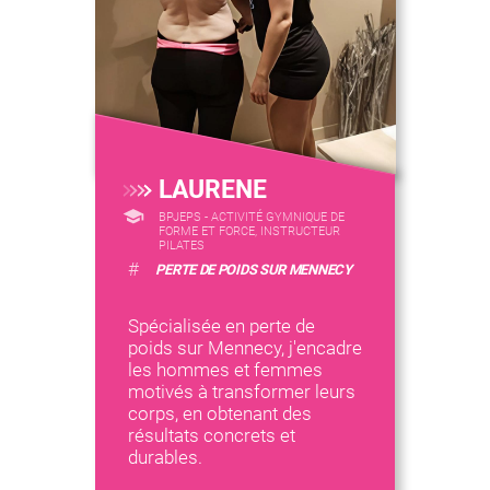
LAURENE
BPJEPS - ACTIVITÉ GYMNIQUE DE
FORME ET FORCE, INSTRUCTEUR
PILATES
#
PERTE DE POIDS SUR MENNECY
Spécialisée en perte de
poids sur Mennecy, j'encadre
les hommes et femmes
motivés à transformer leurs
corps, en obtenant des
résultats concrets et
durables.