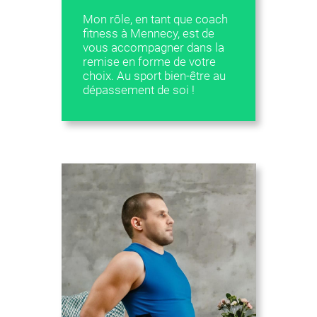
Mon rôle, en tant que coach
fitness à Mennecy, est de
vous accompagner dans la
remise en forme de votre
choix. Au sport bien-être au
dépassement de soi !