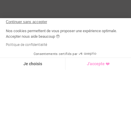
Continuer sans accepter
Nos cookies permettent de vous proposer une expérience optimale.
Accepter nous aide beaucoup 🥹
Politique de confidentialité
Consentements certifiés par
Demande d'infos
Je choisis
J'accepte ❤️
Axeptio consent
Plateforme de Gestion du Consentement : Personnalisez vo
Notre plateforme vous permet d'adapter et de gérer vos para