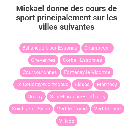
Mickael
donne des cours de
sport principalement sur les
villes suivantes
Ballancourt-sur-Essonne
Champcueil
Chevannes
Corbeil-Essonnes
Courcouronnes
Fontenay-le-Vicomte
Le Coudray-Montceaux
Lisses
Mennecy
Ormoy
Saint-Fargeau-Ponthierry
Saintry-sur-Seine
Vert-le-Grand
Vert-le-Petit
Villabé