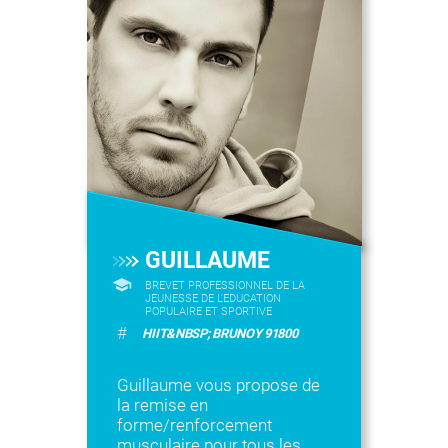
GUILLAUME
BREVET PROFESSIONNEL DE LA
JEUNESSE DE L'EDUCATION
POPULAIRE ET SPORTIVE
#
HIIT&NBSP; BRUNOY 91800
Guillaume vous propose de
la remise en
forme/renforcement
musculaire pour tous les