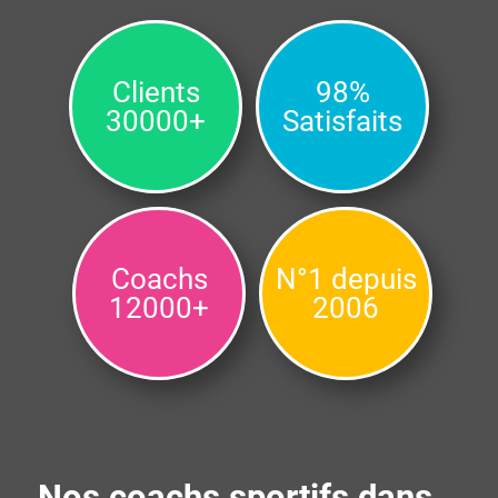
Clients
98%
30000+
Satisfaits
Coachs
N°1 depuis
12000+
2006
Nos coachs sportifs dans