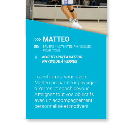
MATTEO
BPJEPS - ACTIVITÉS PHYSIQUES
POUR TOUS
#
MATTEO PRÉPARATEUR
PHYSIQUE À YERRES
Transformez vous avec
Matteo préparateur physique
à Yerres et coach dévoué.
Atteignez tout vos objectifs
avec un accompagnement
personnalisé et motivant.