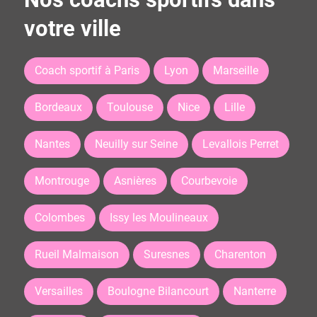
votre ville
Coach sportif à Paris
Lyon
Marseille
Bordeaux
Toulouse
Nice
Lille
Nantes
Neuilly sur Seine
Levallois Perret
Montrouge
Asnières
Courbevoie
Colombes
Issy les Moulineaux
Rueil Malmaison
Suresnes
Charenton
Versailles
Boulogne Bilancourt
Nanterre