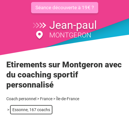
Séance découverte à 19€ ?
Jean-paul
MONTGERON
Etirements sur Montgeron avec
du coaching sportif
personnalisé
Coach personnel
>
France
>
Île-de-France
>
Essonne, 167 coachs