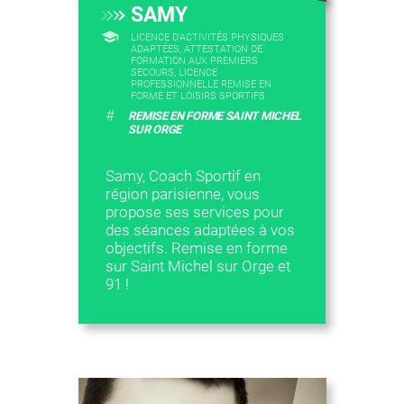
SAMY
LICENCE D’ACTIVITÉS PHYSIQUES
ADAPTÉES, ATTESTATION DE
FORMATION AUX PREMIERS
SECOURS, LICENCE
PROFESSIONNELLE REMISE EN
FORME ET LOISIRS SPORTIFS
#
REMISE EN FORME SAINT MICHEL
SUR ORGE
Samy, Coach Sportif en
région parisienne, vous
propose ses services pour
des séances adaptées à vos
objectifs. Remise en forme
sur Saint Michel sur Orge et
91 !