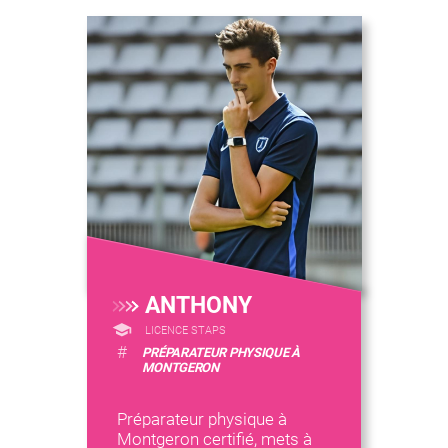
ANTHONY
LICENCE STAPS
#
PRÉPARATEUR PHYSIQUE À
MONTGERON
Préparateur physique à
Montgeron certifié, mets à