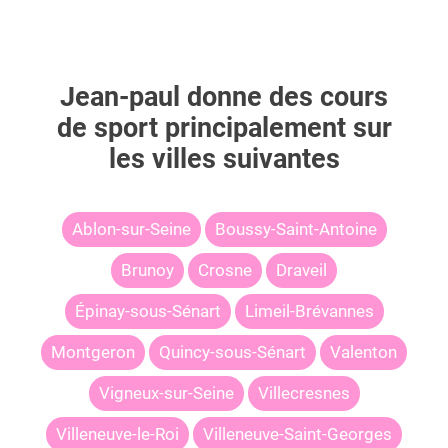
Jean-paul
donne des cours
de sport principalement sur
les villes suivantes
Ablon-sur-Seine
Boussy-Saint-Antoine
Brunoy
Crosne
Draveil
Épinay-sous-Sénart
Limeil-Brévannes
Montgeron
Quincy-sous-Sénart
Valenton
Vigneux-sur-Seine
Villecresnes
Villeneuve-le-Roi
Villeneuve-Saint-Georges