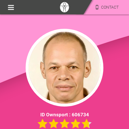
CONTACT
ID Ownsport :
606734