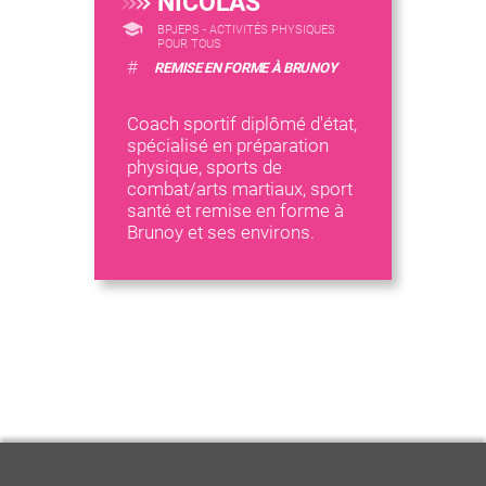
NICOLAS
BPJEPS - ACTIVITÉS PHYSIQUES
POUR TOUS
#
REMISE EN FORME À BRUNOY
Coach sportif diplômé d'état,
spécialisé en préparation
physique, sports de
combat/arts martiaux, sport
santé et remise en forme à
Brunoy et ses environs.