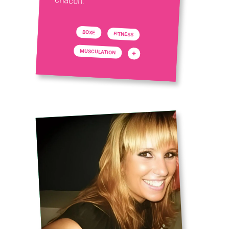
chacun.
BOXE
FITNESS
MUSCULATION
+