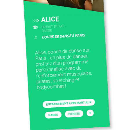
ALICE
BREVET D'ETAT -
DANSE
COURS DE DANSE À PARIS
#
Alice, coach de danse sur
Paris : en plus de danser,
profitez d'un programme
personnalisé avec du
renforcement musculaire,
pilates, stretching et
bodycombat !
ENTRAINEMENT ARTS MARTIAUX
+
FITNESS
DANSE