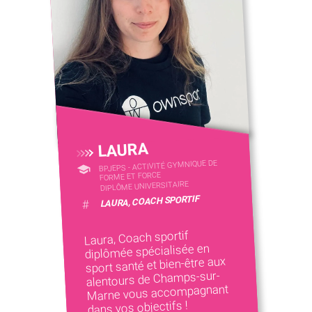
LAURA
BPJEPS - ACTIVITÉ GYMNIQUE DE
FORME ET FORCE
DIPLÔME UNIVERSITAIRE
LAURA, COACH SPORTIF
#
Laura, Coach sportif
diplômée spécialisée en
sport santé et bien-être aux
alentours de Champs-sur-
Marne vous accompagnant
dans vos objectifs !