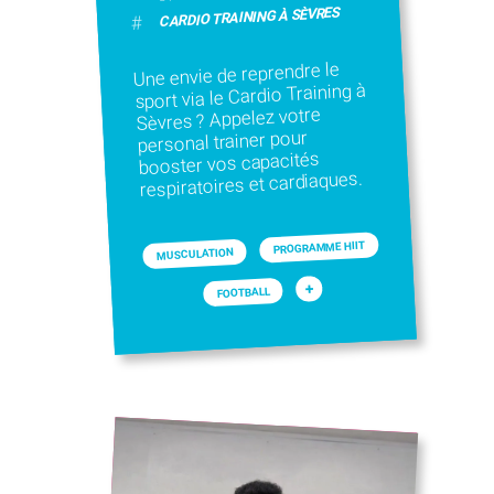
CARDIO TRAINING À SÈVRES
#
Une envie de reprendre le
sport via le Cardio Training à
Sèvres ? Appelez votre
personal trainer pour
booster vos capacités
respiratoires et cardiaques.
PROGRAMME HIIT
MUSCULATION
+
FOOTBALL