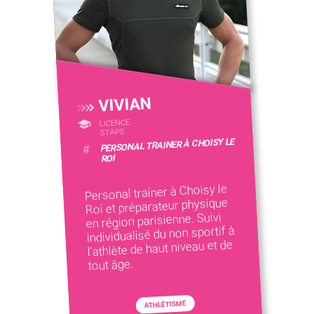
VIVIAN
LICENCE
STAPS
PERSONAL TRAINER À CHOISY LE
#
ROI
Personal trainer à Choisy le
Roi et préparateur physique
en région parisienne. Suivi
individualisé du non sportif à
l’athlète de haut niveau et de
tout âge.
ATHLÉTISME