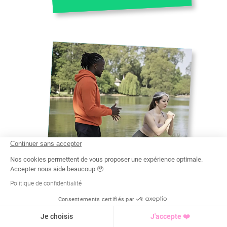
Continuer sans accepter
Nos cookies permettent de vous proposer une expérience optimale.
Accepter nous aide beaucoup 🥹
Politique de confidentialité
THEODORE
Consentements certifiés par
LICENCE D’ACTIVITÉS PHYSIQUES
ADAPTÉES
Recherche
Tarif
Demande d'info
Je choisis
J'accepte ❤️
#
SPORT ADAPTÉ À NOGENT SUR