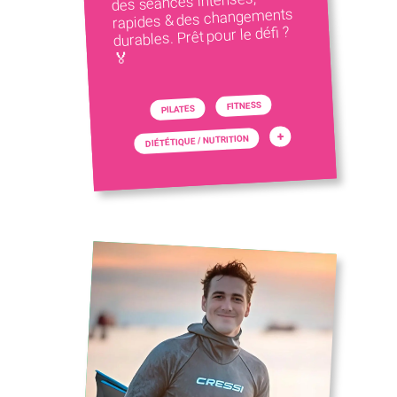
des séances intenses,
rapides & des changements
durables. Prêt pour le défi ?
🏅
FITNESS
PILATES
+
DIÉTÉTIQUE / NUTRITION