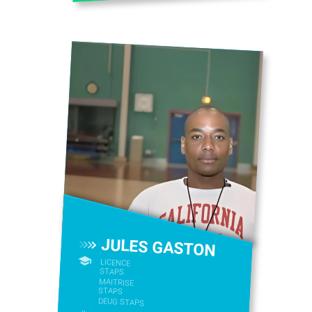
JULES GASTON
LICENCE
STAPS
MAITRISE
STAPS
DEUG STAPS