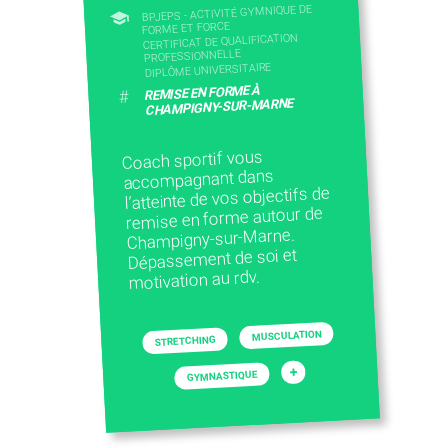
BPJEPS - ACTIVITÉ GYMNIQUE DE
FORME ET FORCE
CERTIFICAT DE QUALIFICATION
PROFESSIONNELLE
DIPLÔME UNIVERSITAIRE
REMISE EN FORME À
#
CHAMPIGNY-SUR-MARNE
Coach sportif vous
accompagnant dans
l’atteinte de vos objectifs de
remise en forme autour de
Champigny-sur-Marne.
Dépassement de soi et
motivation au rdv.
MUSCULATION
STRETCHING
+
GYMNASTIQUE