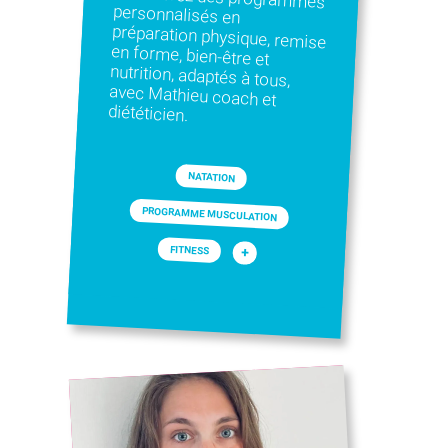
diététicien.
NATATION
PROGRAMME MUSCULATION
FITNESS
+