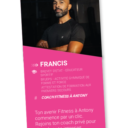
FRANCIS
BREVET D'ETAT - EDUCATEUR
SPORTIF
BPJEPS - ACTIVITÉ GYMNIQUE DE
FORME ET FORCE
ATTESTATION DE FORMATION AUX
PREMIERS SECOURS
COACH FITNESS À ANTONY
#
Ton avenir Fitness à Antony
commence par un clic.
Rejoins ton coach privé pour