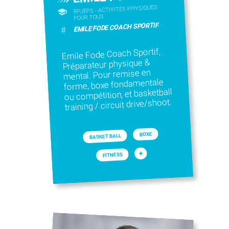
BPJEPS - ACTIVITÉS PHYSIQUES
POUR TOUS
EMILE FODE COACH SPORTIF
#
Emile Fode Coach Sportif,
Préparateur physique &
mental. Pour remise en
forme, boxe fondamentale
ou compétition, et basketball
training / circuit drive/shoot.
BOXE
BASKET BALL
+
FITNESS