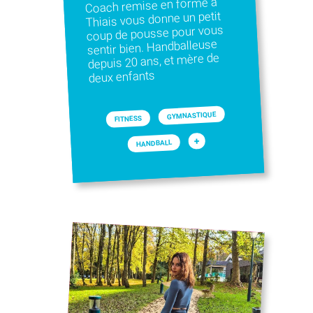
Coach remise en forme à
Thiais vous donne un petit
coup de pousse pour vous
sentir bien. Handballeuse
depuis 20 ans, et mère de
deux enfants
GYMNASTIQUE
FITNESS
+
HANDBALL