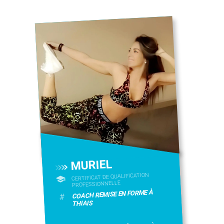
MURIEL
CERTIFICAT DE QUALIFICATION
PROFESSIONNELLE
COACH REMISE EN FORME À
#
THIAIS