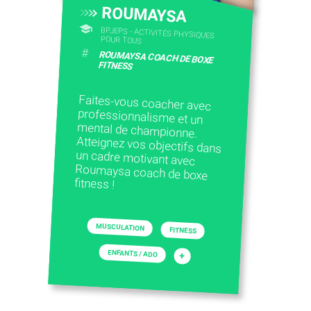
ROUMAYSA
BPJEPS - ACTIVITÉS PHYSIQUES
POUR TOUS
#
ROUMAYSA COACH DE BOXE
FITNESS
Faites-vous coacher avec
professionnalisme et un
mental de championne.
Atteignez vos objectifs dans
un cadre motivant avec
Roumaysa coach de boxe
fitness !
MUSCULATION
FITNESS
ENFANTS / ADO
+