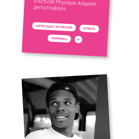
personnalisés.
DIÉTÉTIQUE / NUTRITION
FITNESS
HANDBALL
+