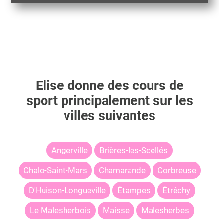
Elise
donne des cours de
sport principalement sur les
villes suivantes
Angerville
Brières-les-Scellés
Chalo-Saint-Mars
Chamarande
Corbreuse
D'Huison-Longueville
Étampes
Étréchy
Le Malesherbois
Maisse
Malesherbes