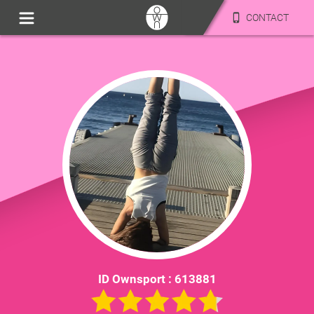
CONTACT
ID Ownsport :
613881