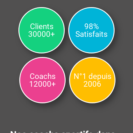
Clients
98%
30000+
Satisfaits
Coachs
N°1 depuis
12000+
2006