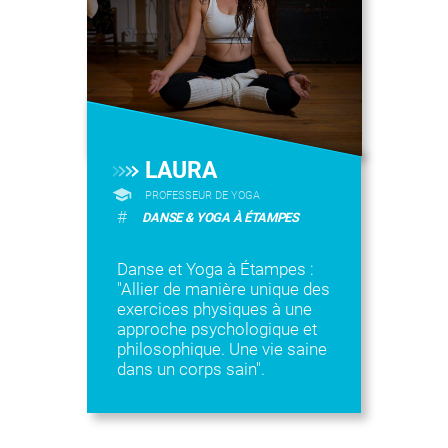
LAURA
PROFESSEUR DE YOGA
#
DANSE & YOGA À ÉTAMPES
Danse et Yoga à Étampes :
"Allier de manière unique des
exercices physiques à une
approche psychologique et
philosophique. Une vie saine
dans un corps sain".