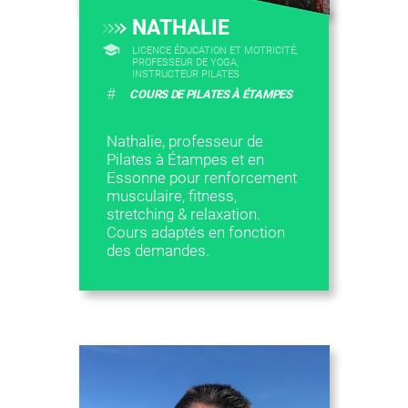
NATHALIE
LICENCE ÉDUCATION ET MOTRICITÉ,
PROFESSEUR DE YOGA,
INSTRUCTEUR PILATES
#
COURS DE PILATES À ÉTAMPES
Nathalie, professeur de
Pilates à Étampes et en
Essonne pour renforcement
musculaire, fitness,
stretching & relaxation.
Cours adaptés en fonction
des demandes.