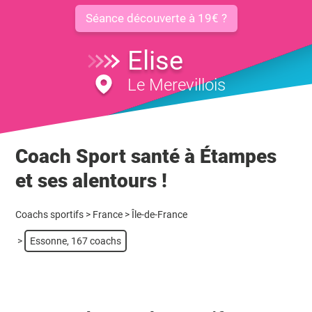
Séance découverte à 19€ ?
Elise
Le Merevillois
Coach Sport santé à Étampes
et ses alentours !
Coachs sportifs
>
France
>
Île-de-France
>
Essonne, 167 coachs