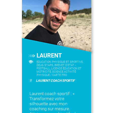
LAURENT
EDUCATION PHYSIQUE ET SPORTIVE,
DEUG STAPS, BREVET D'ETAT -
FOOTBALL, LICENCE ÉDUCATION ET
MOTRICITÉ, SCIENCE ACTIVITÉ
PHYSIQUE / CARTE PRO
#
LAURENT COACH SPORTIF
Laurent coach sportif : «
Transformez votre
silhouette avec mon
coaching sur mesure.