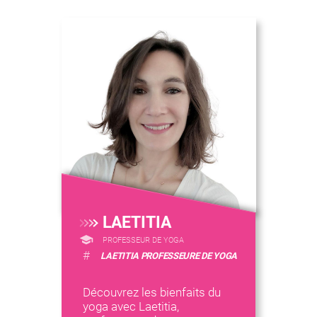
LAETITIA
PROFESSEUR DE YOGA
#
LAETITIA PROFESSEURE DE YOGA
Découvrez les bienfaits du
yoga avec Laetitia,