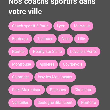
Nos coachs sportifs dans
votre ville
Coach sportif à Paris
Lyon
Marseille
Bordeaux
Toulouse
Nice
Lille
Nantes
Neuilly sur Seine
Levallois Perret
Montrouge
Asnières
Courbevoie
Colombes
Issy les Moulineaux
Rueil Malmaison
Suresnes
Charenton
Versailles
Boulogne Bilancourt
Nanterre