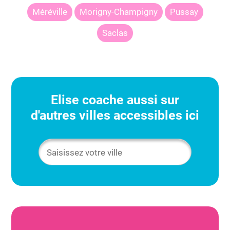
Méréville
Morigny-Champigny
Pussay
Saclas
Elise
coache aussi sur
d'autres villes accessibles ici