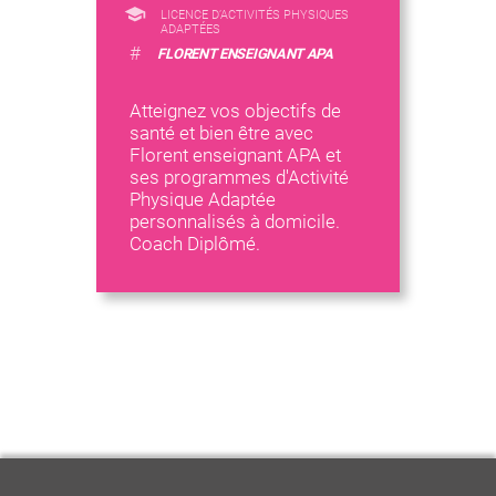
LICENCE D’ACTIVITÉS PHYSIQUES
ADAPTÉES
#
FLORENT ENSEIGNANT APA
Atteignez vos objectifs de
santé et bien être avec
Florent enseignant APA et
ses programmes d'Activité
Physique Adaptée
personnalisés à domicile.
Coach Diplômé.