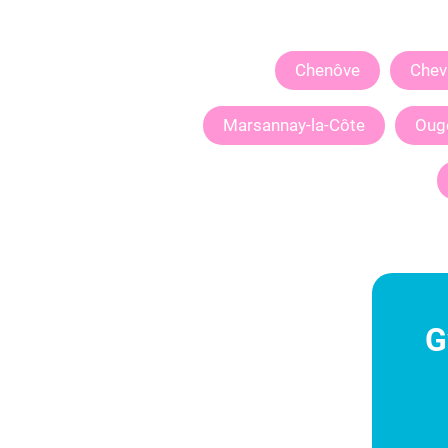
Chenôve
Chev
Marsannay-la-Côte
Oug
G