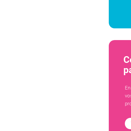
C
p
En
vo
pr