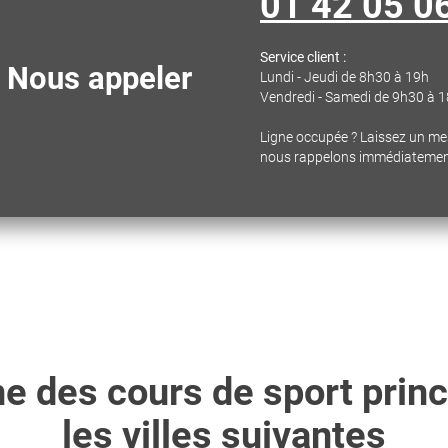
01 42 05 0
Service client :
Nous appeler
Lundi - Jeudi de 8h30 à 19h
Vendredi - Samedi de 9h30 à 
Ligne occupée ? Laissez un m
nous rappelons immédiateme
e des cours de sport prin
les villes suivantes