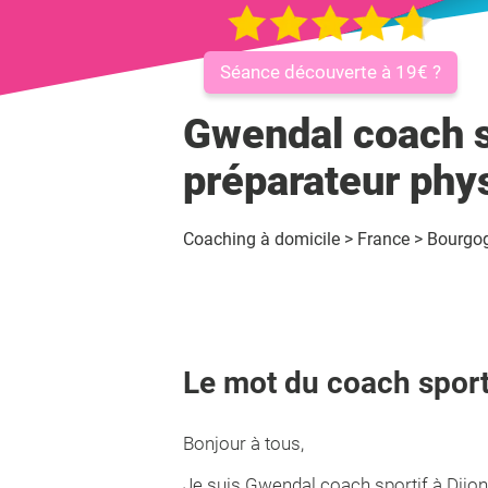
Séance découverte à 19€ ?
Gwendal coach sp
préparateur phy
Coaching à domicile
>
France
>
Bourgo
Le mot du coach sport
Bonjour à tous,
Je suis Gwendal coach sportif à Dijon