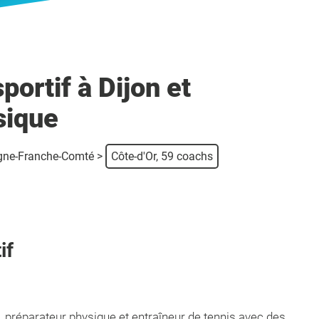
ortif à Dijon et
sique
gne-Franche-Comté
>
Côte-d'Or, 59 coachs
if
, préparateur physique et entraîneur de tennis avec des