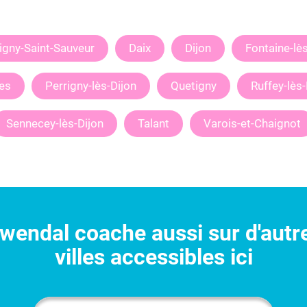
igny-Saint-Sauveur
Daix
Dijon
Fontaine-lès
es
Perrigny-lès-Dijon
Quetigny
Ruffey-lès-
Sennecey-lès-Dijon
Talant
Varois-et-Chaignot
wendal
coache aussi sur d'autr
villes accessibles ici