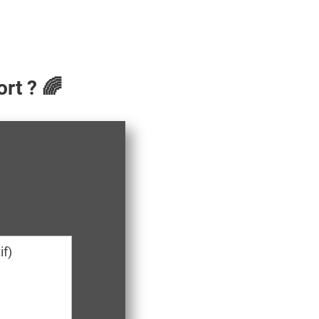
rt ? 🌈