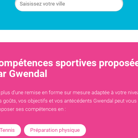
ompétences sportives proposé
ar
Gwendal
 plus d'une remise en forme sur mesure adaptée à votre nive
s goûts, vos objectifs et vos antécédents
Gwendal
peut vous
oposer ses compétences en :
Tennis
Préparation physique