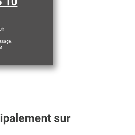
6 10
18h
essage,
nt
cipalement sur