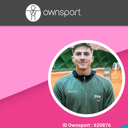
ID Ownsport :
620876