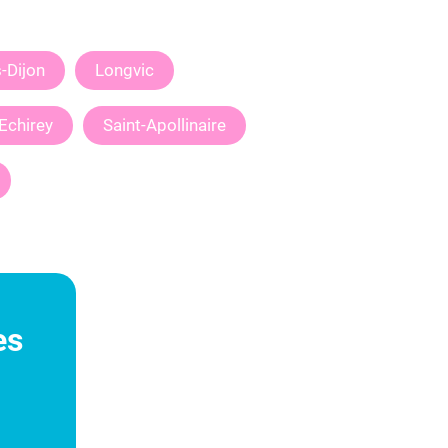
-Dijon
Longvic
Echirey
Saint-Apollinaire
es