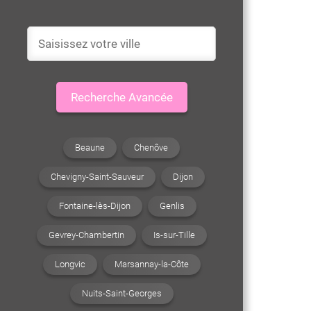
Recherche Avancée
Beaune
Chenôve
Chevigny-Saint-Sauveur
Dijon
Fontaine-lès-Dijon
Genlis
Gevrey-Chambertin
Is-sur-Tille
Longvic
Marsannay-la-Côte
Nuits-Saint-Georges