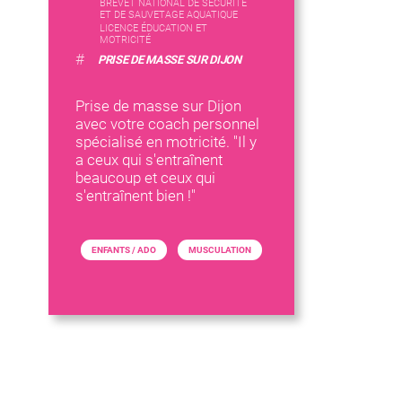
BREVET NATIONAL DE SÉCURITÉ
ET DE SAUVETAGE AQUATIQUE
LICENCE ÉDUCATION ET
MOTRICITÉ
#
PRISE DE MASSE SUR DIJON
Prise de masse sur Dijon
avec votre coach personnel
spécialisé en motricité. "Il y
a ceux qui s'entraînent
beaucoup et ceux qui
s'entraînent bien !"
ENFANTS / ADO
MUSCULATION