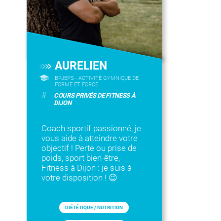
AURELIEN
BPJEPS - ACTIVITÉ GYMNIQUE DE
FORME ET FORCE
#
COURS PRIVÉS DE FITNESS À
DIJON
Coach sportif passionné, je
vous aide à atteindre votre
objectif ! Perte ou prise de
poids, sport bien-être,
Fitness à Dijon : je suis à
votre disposition ! 😉
DIÉTÉTIQUE / NUTRITION