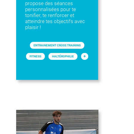
propose des séances
personnalisées pour te
tonifier, te renforcer et
atteindre tes objectifs avec
plaisir !
ENTRAINEMENT CROSS TRAINING
+
FITNESS
HALTÉROPHILIE