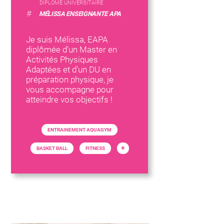
DIPLÔME UNIVERSITAIRE
#
MÉLISSA ENSEIGNANTE APA
Je suis Mélissa, EAPA
diplômée d'un Master en
Activités Physiques
Adaptées et d'un DU en
préparation physique, je
vous accompagne pour
atteindre vos objectifs !
ENTRAINEMENT AQUAGYM
+
BASKET BALL
FITNESS