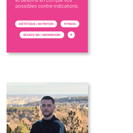
et besoins en compte vos
possibles contre-indications.
DIÉTÉTIQUE / NUTRITION
FITNESS
+
SÉANCE SKI / SNOWBOARD