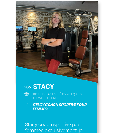
STACY
BPJEPS - ACTIVITÉ GYMNIQUE DE
FORME ET FORCE
#
STACY COACH SPORTIVE POUR
FEMMES
Stacy coach sportive pour
femmes exclusivement, je