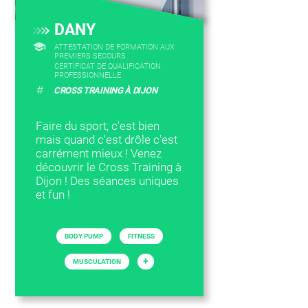
DANY
ATTESTATION DE FORMATION AUX
PREMIERS SECOURS
CERTIFICAT DE QUALIFICATION
PROFESSIONNELLE
#
CROSS TRAINING À DIJON
Faire du sport, c'est bien
mais quand c'est drôle c'est
carrément mieux ! Venez
découvrir le Cross Training à
Dijon ! Des séances uniques
et fun !
BODY PUMP
FITNESS
+
MUSCULATION