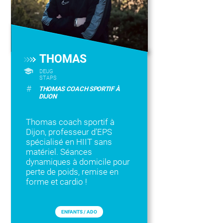
THOMAS
DEUG
STAPS
#
THOMAS COACH SPORTIF À
DIJON
Thomas coach sportif à
Dijon, professeur d’EPS
spécialisé en HIIT sans
matériel. Séances
dynamiques à domicile pour
perte de poids, remise en
forme et cardio !
ENFANTS / ADO