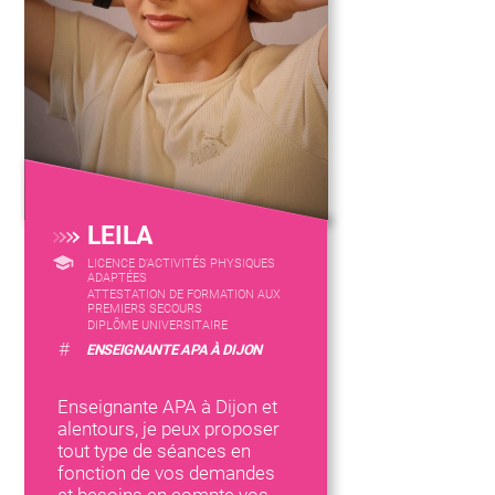
LEILA
LICENCE D’ACTIVITÉS PHYSIQUES
ADAPTÉES
ATTESTATION DE FORMATION AUX
PREMIERS SECOURS
DIPLÔME UNIVERSITAIRE
#
ENSEIGNANTE APA À DIJON
Enseignante APA à Dijon et
alentours, je peux proposer
tout type de séances en
fonction de vos demandes