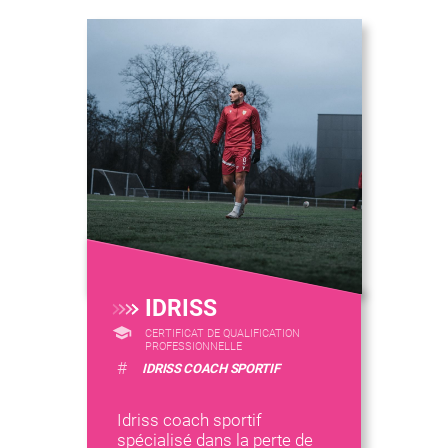
IDRISS
CERTIFICAT DE QUALIFICATION
PROFESSIONNELLE
#
IDRISS COACH SPORTIF
Idriss coach sportif
spécialisé dans la perte de