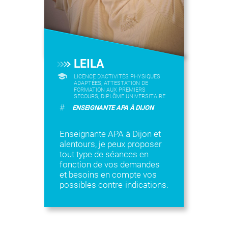
LEILA
LICENCE D’ACTIVITÉS PHYSIQUES
ADAPTÉES, ATTESTATION DE
FORMATION AUX PREMIERS
SECOURS, DIPLÔME UNIVERSITAIRE
#
ENSEIGNANTE APA À DIJON
Enseignante APA à Dijon et
alentours, je peux proposer
tout type de séances en
fonction de vos demandes
et besoins en compte vos
possibles contre-indications.