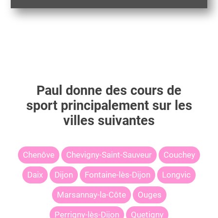
Paul
donne des cours de
sport principalement sur les
villes suivantes
Chenôve
Chevigny-Saint-Sauveur
Couchey
Daix
Dijon
Fontaine-lès-Dijon
Longvic
Marsannay-la-Côte
Ouges
Perrigny-lès-Dijon
Quetigny