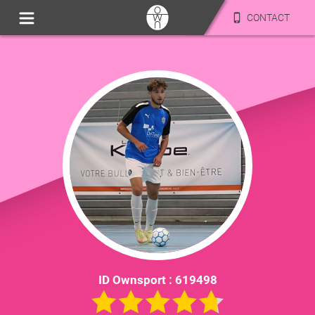
CONTACT
ID Ownsport :
619498