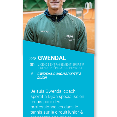
GWENDAL
LICENCE ENTRAINEMENT SPORTIF,
LICENCE PRÉPARATION PHYSIQUE
#
GWENDAL COACH SPORTIF À
DIJON
Je suis Gwendal coach
sportif à Dijon spécialisé en
tennis pour des
professionnelles dans le
tennis sur le circuit junior &