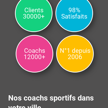
Clients
98%
30000+
Satisfaits
Coachs
N°1 depuis
12000+
2006
Nos coachs sportifs dans
votre ville