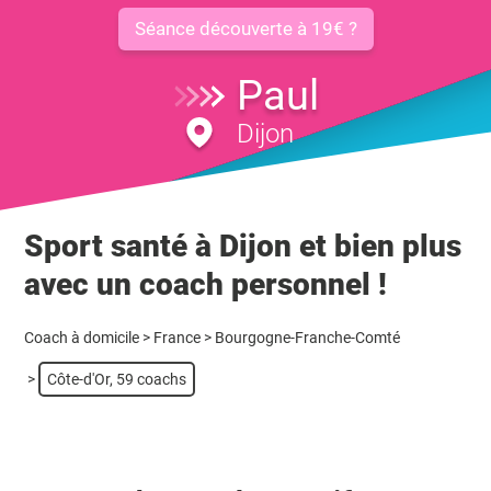
Séance découverte à 19€ ?
Paul
Dijon
Sport santé à Dijon et bien plus
avec un coach personnel !
Coach à domicile
>
France
>
Bourgogne-Franche-Comté
>
Côte-d'Or, 59 coachs