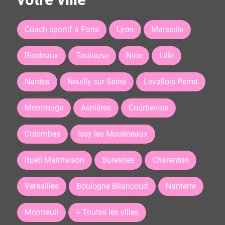
Coach sportif à Paris
Lyon
Marseille
Bordeaux
Toulouse
Nice
Lille
Nantes
Neuilly sur Seine
Levallois Perret
Montrouge
Asnières
Courbevoie
Colombes
Issy les Moulineaux
Rueil Malmaison
Suresnes
Charenton
Versailles
Boulogne Bilancourt
Nanterre
Montreuil
+ Toutes les villes