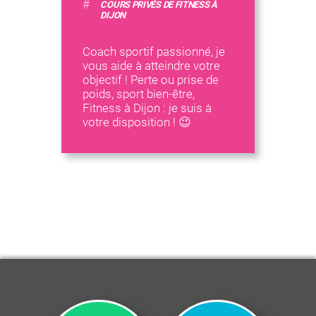
#
COURS PRIVÉS DE FITNESS À
DIJON
Coach sportif passionné, je
vous aide à atteindre votre
objectif ! Perte ou prise de
poids, sport bien-être,
Fitness à Dijon : je suis à
votre disposition ! 😉