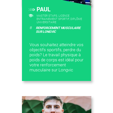
PAUL
MASTER STAPS, LICENCE
ENTRAINEMENT SPORTIF, DIPLÔME
UNIVERSITAIRE
#
RENFORCEMENT MUSCULAIRE
SUR LONGVIC
Vous souhaitez atteindre vos
objectifs sportifs, perdre du
poids? Le travail physique à
poids de corps est idéal pour
votre renforcement
musculaire sur Longvic