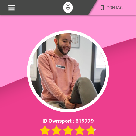
CONTACT
ID Ownsport :
619779