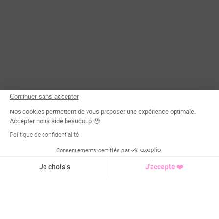
Continuer sans accepter
Nos cookies permettent de vous proposer une expérience optimale.
Accepter nous aide beaucoup 🥹
Politique de confidentialité
Consentements certifiés par
Demande d'infos
Je choisis
J'accepte ❤️
Axeptio consent
Plateforme de Gestion du Consentement : Personnalisez vo
Notre plateforme vous permet d'adapter et de gérer vos para