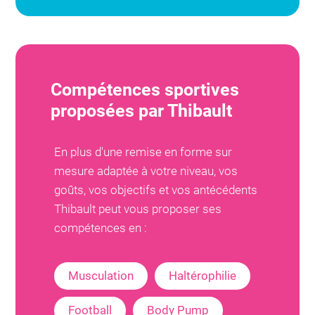
Compétences sportives
proposées par
Thibault
En plus d'une remise en forme sur
mesure adaptée à votre niveau, vos
goûts, vos objectifs et vos antécédents
Thibault
peut vous proposer ses
compétences en :
Musculation
Haltérophilie
Football
Body Pump