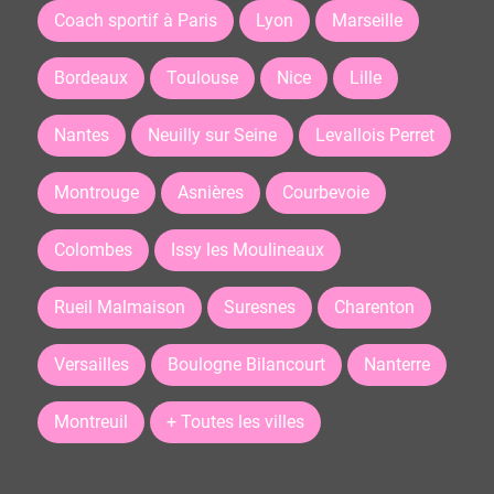
Coach sportif à Paris
Lyon
Marseille
Bordeaux
Toulouse
Nice
Lille
Nantes
Neuilly sur Seine
Levallois Perret
Montrouge
Asnières
Courbevoie
Colombes
Issy les Moulineaux
Rueil Malmaison
Suresnes
Charenton
Versailles
Boulogne Bilancourt
Nanterre
Montreuil
+ Toutes les villes