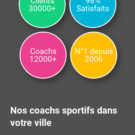
Clients
98%
30000+
Satisfaits
Coachs
N°1 depuis
12000+
2006
Nos coachs sportifs dans
votre ville