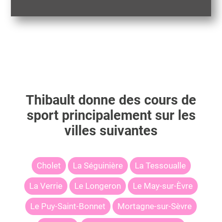
Thibault
donne des cours de
sport principalement sur les
villes suivantes
Cholet
La Séguinière
La Tessoualle
La Verrie
Le Longeron
Le May-sur-Èvre
Le Puy-Saint-Bonnet
Mortagne-sur-Sèvre