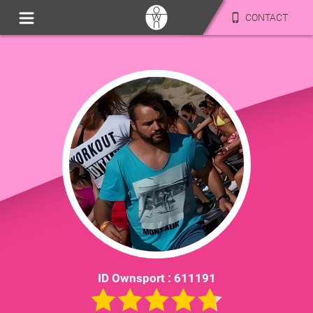
CONTACT
ID Ownsport :
611191