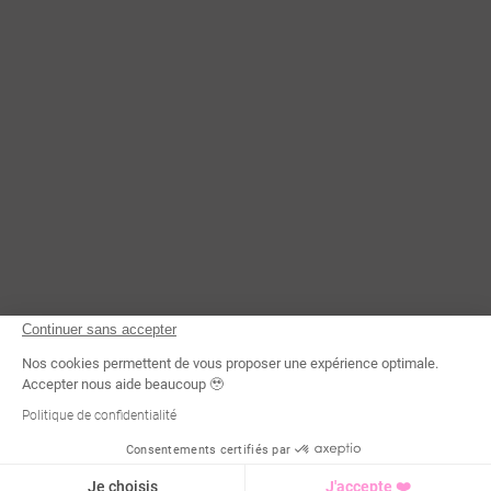
Continuer sans accepter
Nos cookies permettent de vous proposer une expérience optimale.
Accepter nous aide beaucoup 🥹
Politique de confidentialité
Consentements certifiés par
Demande d'infos
Je choisis
J'accepte ❤️