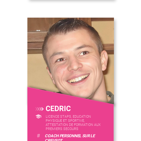
CEDRIC
LICENCE STAPS, EDUCATION
PHYSIQUE ET SPORTIVE,
ATTESTATION DE FORMATION AUX
PREMIERS SECOURS
#
COACH PERSONNEL SUR LE
CREUSOT