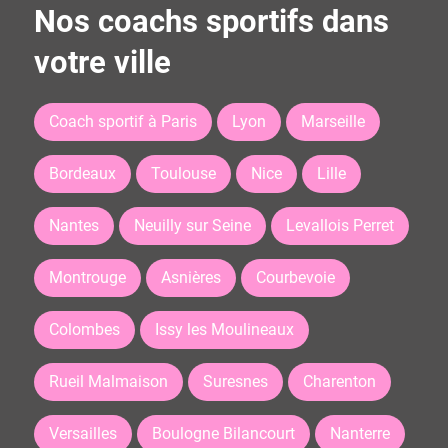
Nos coachs sportifs dans
votre ville
Coach sportif à Paris
Lyon
Marseille
Bordeaux
Toulouse
Nice
Lille
Nantes
Neuilly sur Seine
Levallois Perret
Montrouge
Asnières
Courbevoie
Colombes
Issy les Moulineaux
Rueil Malmaison
Suresnes
Charenton
Versailles
Boulogne Bilancourt
Nanterre