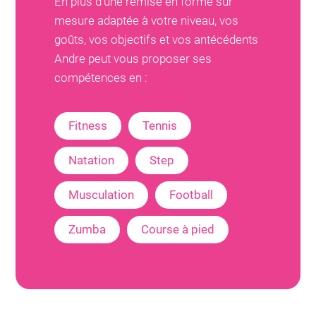
En plus d'une remise en forme sur
mesure adaptée à votre niveau, vos
goûts, vos objectifs et vos antécédents
Andre
peut vous proposer ses
compétences en :
Fitness
Tennis
Natation
Step
Musculation
Football
Zumba
Course à pied