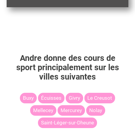
Andre
donne des cours de
sport principalement sur les
villes suivantes
Buxy
Écuisses
Givry
Le Creusot
Mellecey
Mercurey
Nolay
Saint-Léger-sur-Dheune