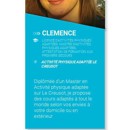
CLEMENCE
LICENCE D’ACTIVITÉS PHYSIQUES
ADAPTÉES, MASTER D'ACTIVITÉS
PHYSIQUES ADAPTÉES,
ATTESTATION DE FORMATION AUX
PREMIERS SECOURS
#
ACTIVITÉ PHYSIQUE ADAPTÉE LE
CREUSOT
Diplômée d'un Master en
Activité physique adaptée
sur Le Creusot, je propose
des cours adaptés à tout le
monde selon vos envies à
votre domicile ou en
extérieur