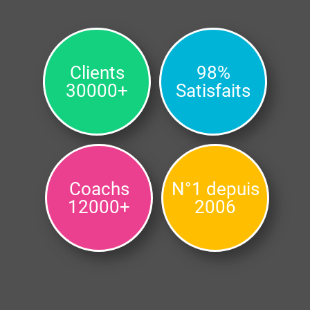
Clients
98%
30000+
Satisfaits
Coachs
N°1 depuis
12000+
2006