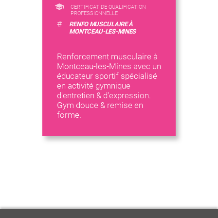
CERTIFICAT DE QUALIFICATION
PROFESSIONNELLE
#
RENFO MUSCULAIRE À
MONTCEAU-LES-MINES
Renforcement musculaire à
Montceau-les-Mines avec un
éducateur sportif spécialisé
en activité gymnique
d'entretien & d'expression.
Gym douce & remise en
forme.