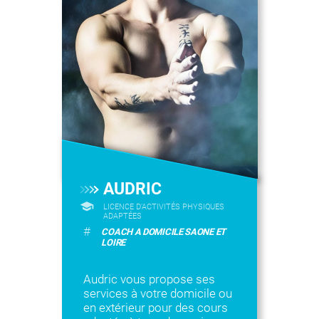
AUDRIC
LICENCE D’ACTIVITÉS PHYSIQUES
ADAPTÉES
#
COACH A DOMICILE SAONE ET
LOIRE
Audric vous propose ses
services à votre domicile ou
en extérieur pour des cours