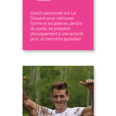
Coach personnel sur Le
Creusot pour retrouver
forme et souplesse, perdre
du poids, se préparer
physiquement à une activité
pour un bien-être quotidien