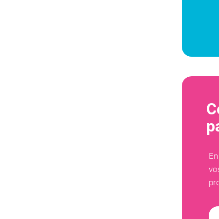
C
p
En
vo
pr