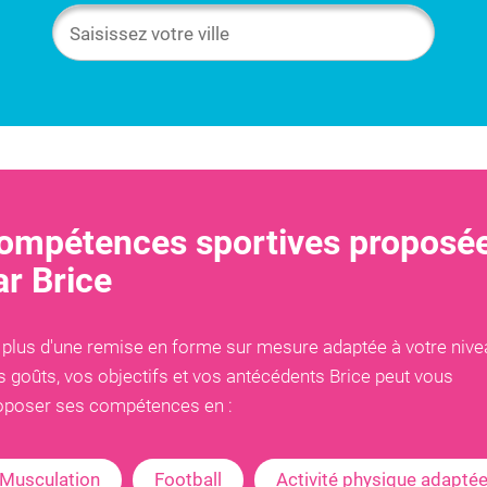
ompétences sportives proposé
ar
Brice
 plus d'une remise en forme sur mesure adaptée à votre nive
s goûts, vos objectifs et vos antécédents
Brice
peut vous
oposer ses compétences en :
Musculation
Football
Activité physique adapté