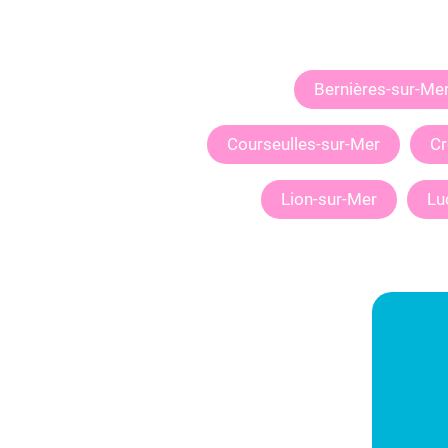
Bernières-sur-Me
Courseulles-sur-Mer
Cr
Lion-sur-Mer
Lu