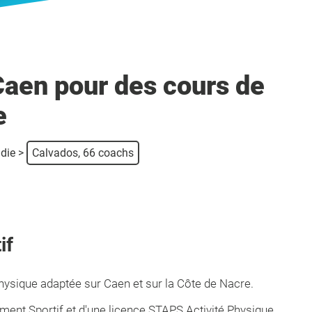
aen pour des cours de
e
die
>
Calvados, 66 coachs
if
physique adaptée sur Caen et sur la Côte de Nacre.
ement Sportif et d'une licence STAPS Activité Physique