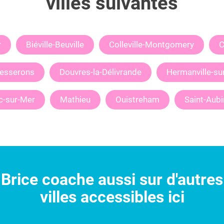
villes suivantes
r
Biéville-Beuville
Colleville-Montgomery
C
esserons
Douvres-la-Délivrande
Hermanville-su
c-sur-Mer
Mathieu
Ouistreham
Saint-Aubi
Brice
coache aussi sur d'autres
villes accessibles ici