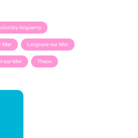
olomby-Anguerny
r-Mer
Langrune-sur-Mer
n-sur-Mer
Thaon