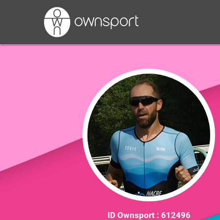
ID Ownsport :
612496