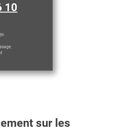
6 10
18h
essage,
nt
lement sur les