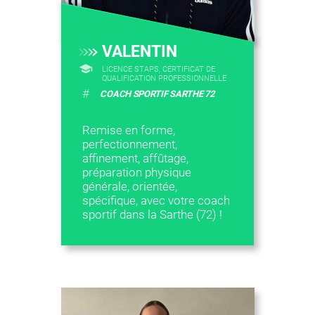
VALENTIN
LICENCE STAPS, CERTIFICAT DE
QUALIFICATION PROFESSIONNELLE
#
COACH SPORTIF SARTHE 72
Remise en forme,
perfectionnement,
affinement, affûtage,
préparation physique
générale, orientée,
spécifique, avec votre coach
sportif dans la Sarthe (72) !