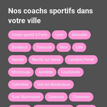
Nos coachs sportifs dans
votre ville
Coach sportif à Paris
Lyon
Marseille
Bordeaux
Toulouse
Nice
Lille
Nantes
Neuilly sur Seine
Levallois Perret
Montrouge
Asnières
Courbevoie
Colombes
Issy les Moulineaux
Rueil Malmaison
Suresnes
Charenton