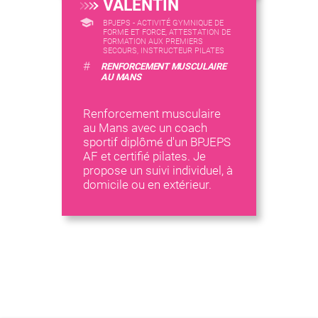
VALENTIN
BPJEPS - ACTIVITÉ GYMNIQUE DE
FORME ET FORCE, ATTESTATION DE
FORMATION AUX PREMIERS
SECOURS, INSTRUCTEUR PILATES
#
RENFORCEMENT MUSCULAIRE
AU MANS
Renforcement musculaire
au Mans avec un coach
sportif diplômé d'un BPJEPS
AF et certifié pilates. Je
propose un suivi individuel, à
domicile ou en extérieur.