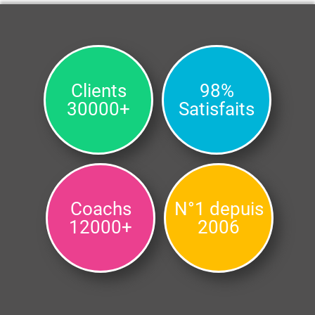
Clients
98%
30000+
Satisfaits
Coachs
N°1 depuis
12000+
2006