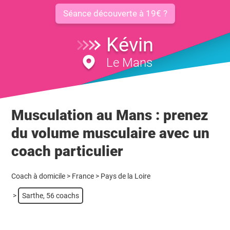
Séance découverte à 19€ ?
Kévin
Le Mans
Musculation au Mans : prenez
du volume musculaire avec un
coach particulier
Coach à domicile
>
France
>
Pays de la Loire
>
Sarthe, 56 coachs