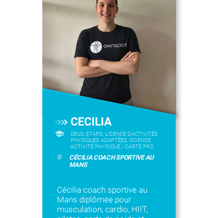
CECILIA
DEUG STAPS, LICENCE D’ACTIVITÉS
PHYSIQUES ADAPTÉES, SCIENCE
ACTIVITÉ PHYSIQUE / CARTE PRO
#
CÉCILIA COACH SPORTIVE AU
MANS
Cécilia coach sportive au
Mans diplômée pour :
musculation, cardio, HIIT,