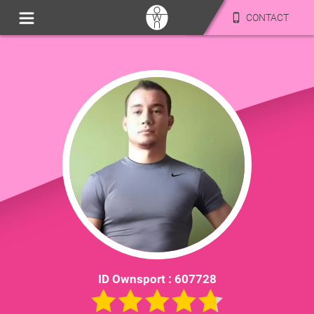
CONTACT
ID Ownsport :
607728