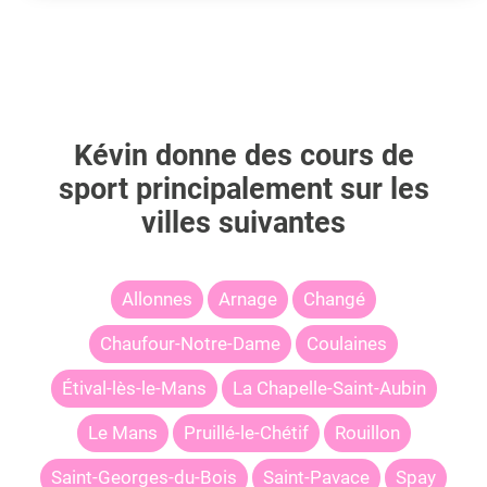
Kévin
donne des cours de
sport principalement sur les
villes suivantes
Allonnes
Arnage
Changé
Chaufour-Notre-Dame
Coulaines
Étival-lès-le-Mans
La Chapelle-Saint-Aubin
Le Mans
Pruillé-le-Chétif
Rouillon
Saint-Georges-du-Bois
Saint-Pavace
Spay