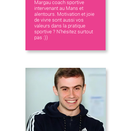
Margau coach sportive
intervenant au Mans et
alentours. Motivation et joie
de vivre sont aussi vos
valeurs dans la pratique
sportive ? N’hésitez surtout
pas :))