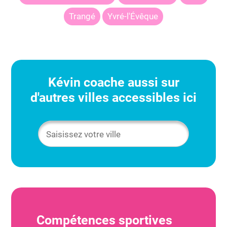
Trangé
Yvré-l'Évêque
Kévin
coache aussi sur
d'autres villes accessibles ici
Compétences sportives