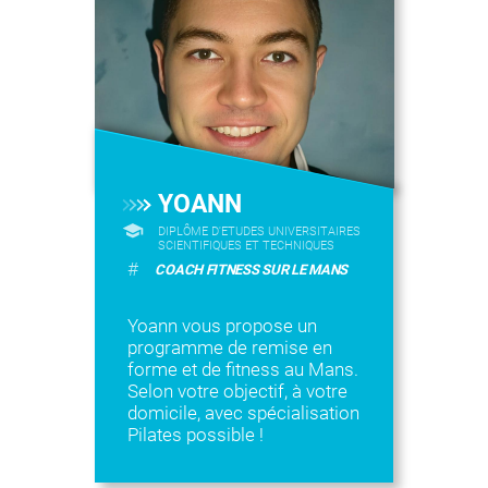
YOANN
DIPLÔME D'ETUDES UNIVERSITAIRES
SCIENTIFIQUES ET TECHNIQUES
#
COACH FITNESS SUR LE MANS
Yoann vous propose un
programme de remise en
forme et de fitness au Mans.
Selon votre objectif, à votre
domicile, avec spécialisation
Pilates possible !