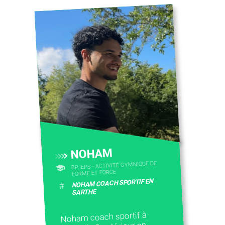
NOHAM
BPJEPS - ACTIVITÉ GYMNIQUE DE
FORME ET FORCE
NOHAM COACH SPORTIF EN
#
SARTHE
Noham coach sportif à