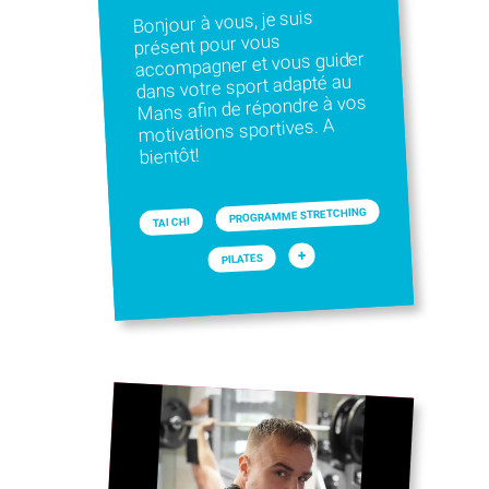
Bonjour à vous, je suis
présent pour vous
accompagner et vous guider
dans votre sport adapté au
Mans afin de répondre à vos
motivations sportives. A
bientôt!
PROGRAMME STRETCHING
TAI CHI
+
PILATES