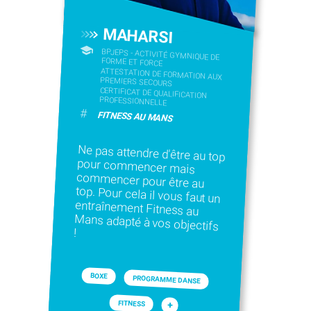
MAHARSI
BPJEPS - ACTIVITÉ GYMNIQUE DE
FORME ET FORCE
ATTESTATION DE FORMATION AUX
PREMIERS SECOURS
CERTIFICAT DE QUALIFICATION
PROFESSIONNELLE
#
FITNESS AU MANS
Ne pas attendre d'être au top
pour commencer mais
commencer pour être au
top. Pour cela il vous faut un
entraînement Fitness au
Mans adapté à vos objectifs
!
BOXE
PROGRAMME DANSE
FITNESS
+