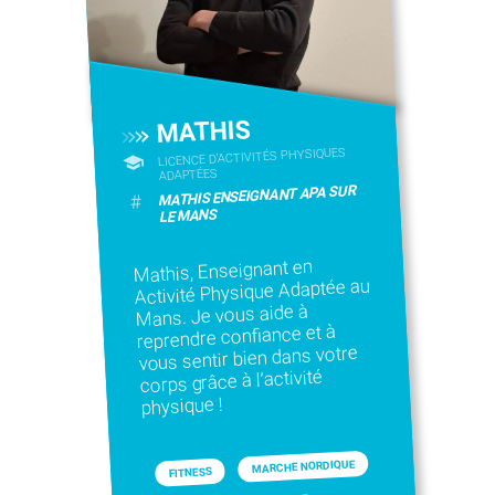
MATHIS
LICENCE D’ACTIVITÉS PHYSIQUES
ADAPTÉES
MATHIS ENSEIGNANT APA SUR
#
LE MANS
Mathis, Enseignant en
Activité Physique Adaptée au
Mans. Je vous aide à
reprendre confiance et à
vous sentir bien dans votre
corps grâce à l’activité
physique !
MARCHE NORDIQUE
FITNESS