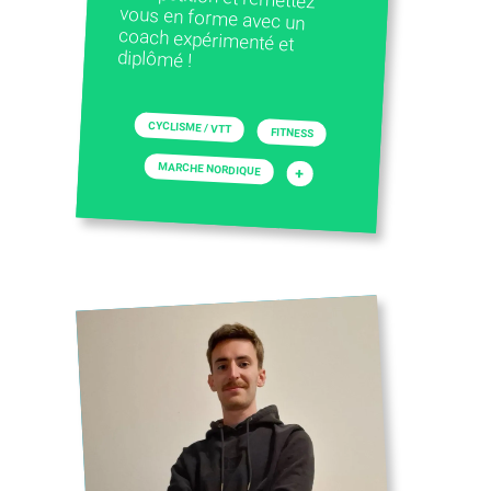
diplômé !
CYCLISME / VTT
FITNESS
MARCHE NORDIQUE
+