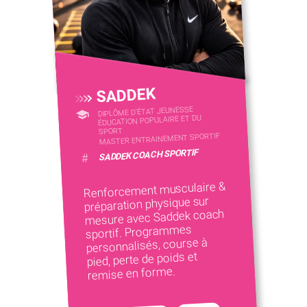
SADDEK
DIPLÔME D'ÉTAT JEUNESSE
ÉDUCATION POPULAIRE ET DU
SPORT
MASTER ENTRAINEMENT SPORTIF
SADDEK COACH SPORTIF
#
Renforcement musculaire &
préparation physique sur
mesure avec Saddek coach
sportif. Programmes
personnalisés, course à
pied, perte de poids et
remise en forme.