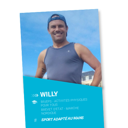
WILLY
BPJEPS - ACTIVITÉS PHYSIQUES
POUR TOUS
BREVET D'ETAT - MARCHE
NORDIQUE
SPORT ADAPTÉ AU MANS
#