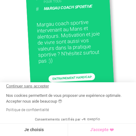
POUR TOUS
MARGAU COACH SPORTIVE
#
Margau coach sportive
intervenant au Mans et
alentours. Motivation et joie
de vivre sont aussi vos
valeurs dans la pratique
sportive ? N’hésitez surtout
pas :))
ENTRAINEMENT HANDICAP
Continuer sans accepter
+
ENFANTS / ADO
FOOTBALL
Nos cookies permettent de vous proposer une expérience optimale.
Accepter nous aide beaucoup 🥹
Politique de confidentialité
Consentements certifiés par
Recherche
Tarif
Demande d'info
Je choisis
J'accepte ❤️