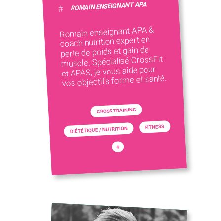
ROMAIN ENSEIGNANT APA
#
Romain enseignant APA &
coach nutrition expert en
perte de poids et gain de
muscle. Spécialisé CrossFit
et APAS, je vous aide pour
vos objectifs forme et santé.
CROSS TRAINING
FITNESS
DIÉTÉTIQUE / NUTRITION
+