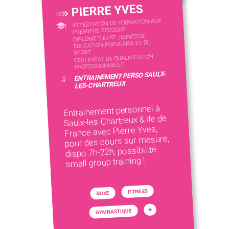
PIERRE YVES
ATTESTATION DE FORMATION AUX
PREMIERS SECOURS
DIPLÔME D'ÉTAT JEUNESSE
ÉDUCATION POPULAIRE ET DU
SPORT
CERTIFICAT DE QUALIFICATION
PROFESSIONNELLE
ENTRAINEMENT PERSO SAULX-
#
LES-CHARTREUX
Entrainement personnel à
Saulx-les-Chartreux & Ile de
France avec Pierre Yves,
pour des cours sur mesure,
dispo 7h-22h, possibilité
small group training !
FITNESS
BOXE
+
GYMNASTIQUE