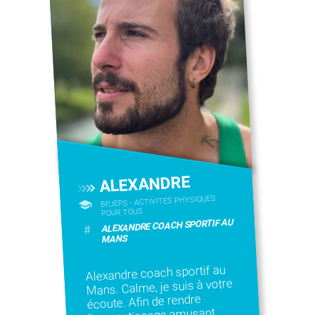
ALEXANDRE
BPJEPS - ACTIVITÉS PHYSIQUES
POUR TOUS
ALEXANDRE COACH SPORTIF AU
#
MANS
Alexandre coach sportif au
Mans. Calme, je suis à votre
écoute. Afin de rendre