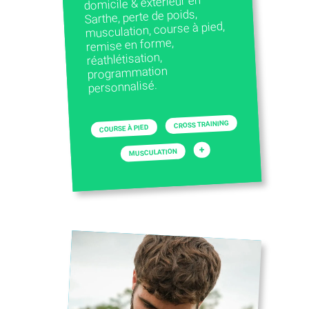
domicile & extérieur en
Sarthe, perte de poids,
musculation, course à pied,
remise en forme,
réathlétisation,
programmation
personnalisé.
CROSS TRAINING
COURSE À PIED
+
MUSCULATION