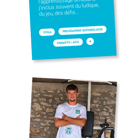
l'apprentissage amusant,
j'inclus souvent du ludique,
du jeu, des défis…
PROGRAMME SOPHROLOGIE
YOGA
+
ENFANTS / ADO