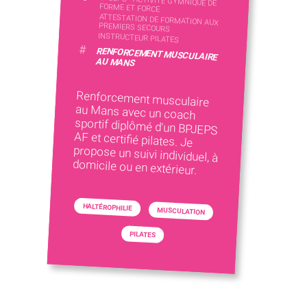
BPJEPS - ACTIVITÉ GYMNIQUE DE
FORME ET FORCE
ATTESTATION DE FORMATION AUX
PREMIERS SECOURS
INSTRUCTEUR PILATES
#
RENFORCEMENT MUSCULAIRE
AU MANS
Renforcement musculaire
au Mans avec un coach
sportif diplômé d'un BPJEPS
AF et certifié pilates. Je
propose un suivi individuel, à
domicile ou en extérieur.
HALTÉROPHILIE
MUSCULATION
PILATES