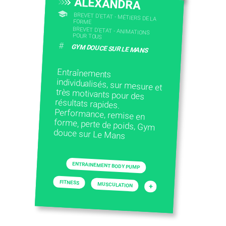
ALEXANDRA
BREVET D'ETAT - MÉTIERS DE LA
FORME
BREVET D'ETAT - ANIMATIONS
POUR TOUS
#
GYM DOUCE SUR LE MANS
Entraînements
individualisés, sur mesure et
très motivants pour des
résultats rapides.
Performance, remise en
forme, perte de poids, Gym
douce sur Le Mans
ENTRAINEMENT BODY PUMP
FITNESS
MUSCULATION
+