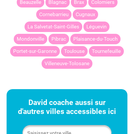
Beauzelle
Blagnac
Brax
Colomiers
Cornebarrieu
Cugnaux
La Salvetat-Saint-Gilles
Léguevin
Mondonville
Pibrac
Plaisance-du-Touch
Portet-sur-Garonne
Toulouse
Tournefeuille
Villeneuve-Tolosane
David
coache aussi sur
d'autres villes accessibles ici