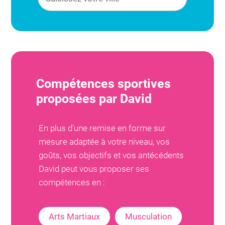
Compétences sportives
proposées par
David
En plus d'une remise en forme sur
mesure adaptée à votre niveau, vos
goûts, vos objectifs et vos antécédents
David
peut vous proposer ses
compétences en :
Arts Martiaux
Musculation