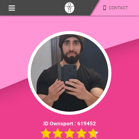
CONTACT
ID Ownsport :
619452