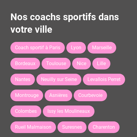
Nos coachs sportifs dans
votre ville
Coach sportif à Paris
Lyon
Marseille
Bordeaux
Toulouse
Nice
Lille
Nantes
Neuilly sur Seine
Levallois Perret
Montrouge
Asnières
Courbevoie
Colombes
Issy les Moulineaux
Rueil Malmaison
Suresnes
Charenton