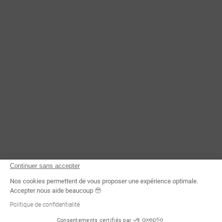
CONTACTEZ-NOUS
Continuer sans accepter
Nos cookies permettent de vous proposer une expérience optimale.
Accepter nous aide beaucoup 🥹
Politique de confidentialité
Consentements certifiés par