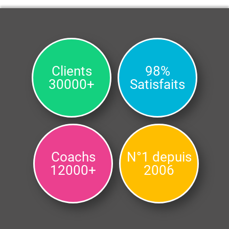
Clients
98%
30000+
Satisfaits
Coachs
N°1 depuis
12000+
2006