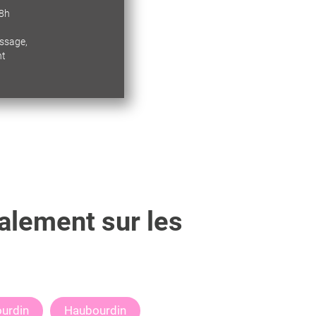
18h
essage,
nt
alement sur les
ourdin
Haubourdin