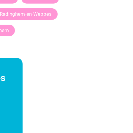
Radinghem-en-Weppes
ghem
es