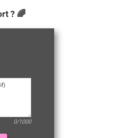
rt ? 🌈
0/1000