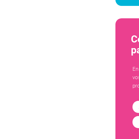
C
p
En
vo
pr