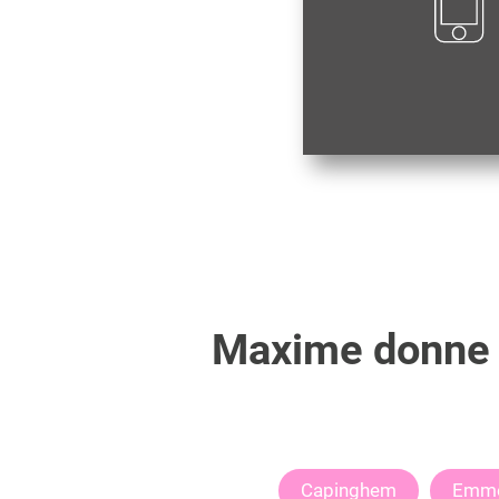
Maxime
donne 
Capinghem
Emme