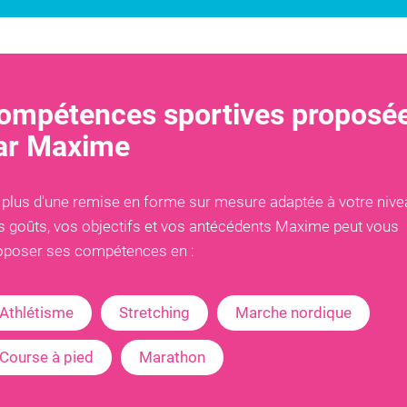
ompétences sportives proposé
ar
Maxime
 plus d'une remise en forme sur mesure adaptée à votre nive
s goûts, vos objectifs et vos antécédents
Maxime
peut vous
oposer ses compétences en :
Athlétisme
Stretching
Marche nordique
Course à pied
Marathon