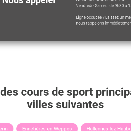
Nous appeler
Vendredi - Samedi de 9h30 à 
Ligne occupée ? Laissez un m
nous rappelons immédiateme
des cours de sport princip
villes suivantes
rin
Ennetières-en-Weppes
Hallennes-lez-Haub