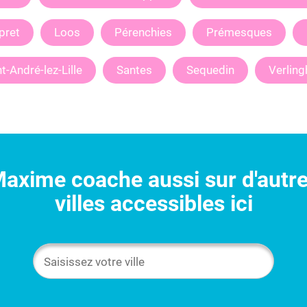
pret
Loos
Pérenchies
Prémesques
t-André-lez-Lille
Santes
Sequedin
Verlin
Maxime
coache aussi sur d'autr
villes accessibles ici