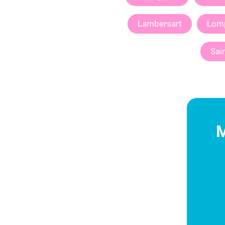
Lambersart
Lom
Sain