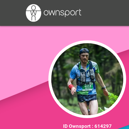
ID Ownsport :
614297