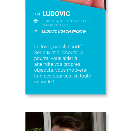
LUDOVIC
BPJEPS - ACTIVITÉ GYMNIQUE DE
FORME ET FORCE
#
LUDOVIC COACH SPORTIF
Ludovic, coach sportif :
Sérieux et à l’écoute, je
pourrai vous aider à
atteindre vos propres
objectifs, vous motiverai
lors des séances, en toute
sécurité !