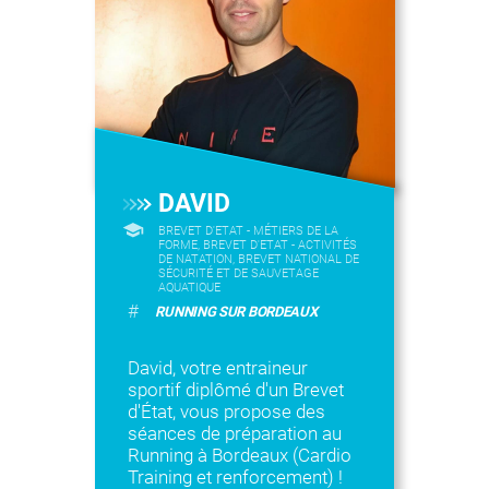
DAVID
BREVET D'ETAT - MÉTIERS DE LA
FORME, BREVET D'ETAT - ACTIVITÉS
DE NATATION, BREVET NATIONAL DE
SÉCURITÉ ET DE SAUVETAGE
AQUATIQUE
#
RUNNING SUR BORDEAUX
David, votre entraineur
sportif diplômé d'un Brevet
d'État, vous propose des
séances de préparation au
Running à Bordeaux (Cardio
Training et renforcement) !