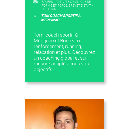
BPJEPS - ACTIVITÉ GYMNIQUE DE
FORME ET FORCE, BREVET D'ETAT -
SKI ALPIN
#
TOM COACH SPORTIF À
MÉRIGNAC
Tom, coach sportif à
Mérignac et Bordeaux :
renforcement, running,
relaxation et plus. Découvrez
un coaching global et sur-
mesure adapté à tous vos
objectifs !