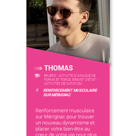
THOMAS
BPJEPS - ACTIVITÉ GYMNIQUE DE
FORME ET FORCE, BREVET D'ETAT -
ACTIVITÉS DE NATATION
#
RENFORCEMENT MUSCULAIRE
SUR MÉRIGNAC
Renforcement musculaire
sur Mérignac pour trouver
un nouveau dynamisme et
placer votre bien-être au
cœur de votre vie pour plus