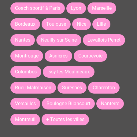
Coach sportif à Paris
Lyon
Marseille
Bordeaux
Toulouse
Nice
Lille
Nantes
Neuilly sur Seine
Levallois Perret
Montrouge
Asnières
Courbevoie
Colombes
Issy les Moulineaux
Rueil Malmaison
Suresnes
Charenton
Versailles
Boulogne Bilancourt
Nanterre
Montreuil
+ Toutes les villes