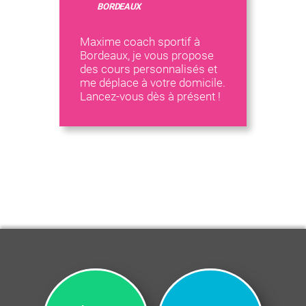
BORDEAUX
Maxime coach sportif à
Bordeaux, je vous propose
des cours personnalisés et
me déplace à votre domicile.
Lancez-vous dès à présent !