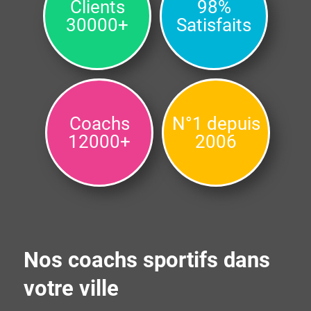
Clients
98%
30000+
Satisfaits
Coachs
N°1 depuis
12000+
2006
Nos coachs sportifs dans
votre ville