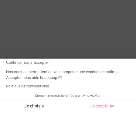
Continuer sans accepter
Nos cookies permettent de vous proposer une expérience optimale.
Accepter nous aide beaucoup 🥹
Politique de confidentialité
Consentements certifiés par
Demande d'infos
Je choisis
J'accepte ❤️
Axeptio consent
Plateforme de Gestion du Consentement : Personnalisez vo
Notre plateforme vous permet d'adapter et de gérer vos para