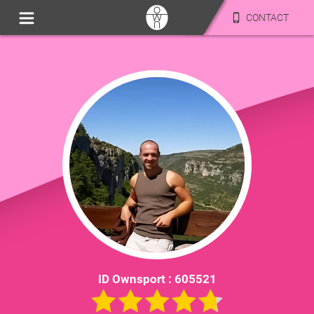
CONTACT
ID Ownsport :
605521