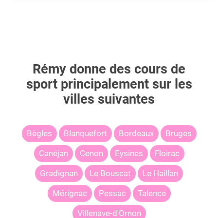
Rémy
donne des cours de
sport principalement sur les
villes suivantes
Bègles
Blanquefort
Bordeaux
Bruges
Canéjan
Cenon
Eysines
Floirac
Gradignan
Le Bouscat
Le Haillan
Mérignac
Pessac
Talence
Villenave-d'Ornon