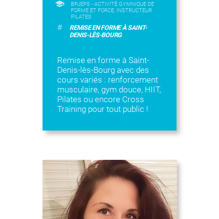
BPJEPS - ACTIVITÉ GYMNIQUE DE
FORME ET FORCE, INSTRUCTEUR
PILATES
#
REMISE EN FORME À SAINT-
DENIS-LÈS-BOURG
Remise en forme à Saint-
Denis-lès-Bourg avec des
cours variés : renforcement
musculaire, gym douce, HIIT,
Pilates ou encore Cross
Training pour tout public !