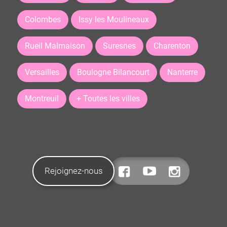
Colombes
Issy les Moulineaux
Rueil Malmaison
Suresnes
Charenton
Versailles
Boulogne Bilancourt
Nanterre
Montreuil
+ Toutes les villes
Rejoignez-nous
CONTACTEZ-NOUS