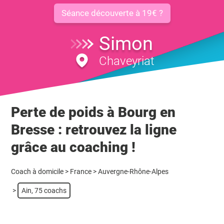
Séance découverte à 19€ ?
Simon
Chaveyriat
Perte de poids à Bourg en
Bresse : retrouvez la ligne
grâce au coaching !
Coach à domicile
>
France
>
Auvergne-Rhône-Alpes
>
Ain, 75 coachs