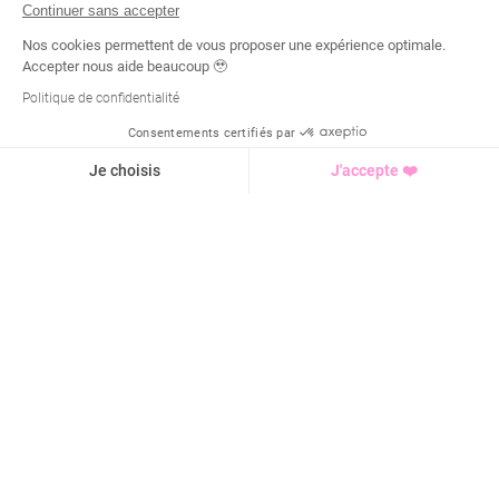
Continuer sans accepter
Nos cookies permettent de vous proposer une expérience optimale.
Accepter nous aide beaucoup 🥹
Politique de confidentialité
Consentements certifiés par
Demande d'infos
Je choisis
J'accepte ❤️
Axeptio consent
Plateforme de Gestion du Consentement : Personnalisez vo
Notre plateforme vous permet d'adapter et de gérer vos para