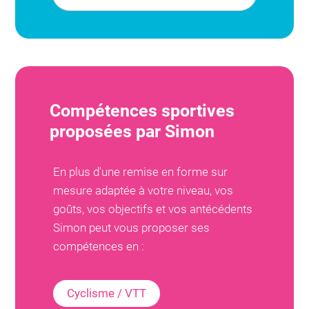
Compétences sportives
proposées par
Simon
En plus d'une remise en forme sur
mesure adaptée à votre niveau, vos
goûts, vos objectifs et vos antécédents
Simon
peut vous proposer ses
compétences en :
Cyclisme / VTT