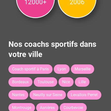
12000+
2006
Nos coachs sportifs dans
votre ville
Coach sportif à Paris
Lyon
Marseille
Bordeaux
Toulouse
Nice
Lille
Nantes
Neuilly sur Seine
Levallois Perret
Montrouge
Asnières
Courbevoie