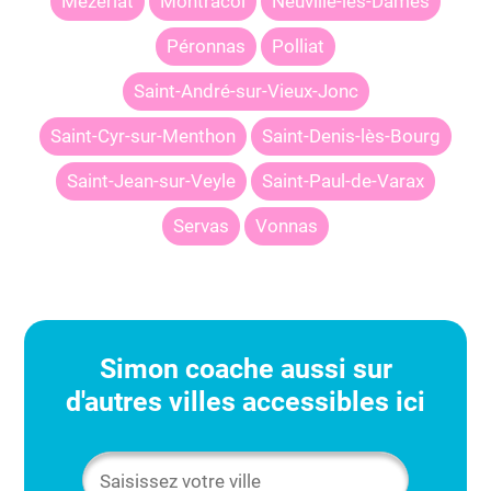
Mézériat
Montracol
Neuville-les-Dames
Péronnas
Polliat
Saint-André-sur-Vieux-Jonc
Saint-Cyr-sur-Menthon
Saint-Denis-lès-Bourg
Saint-Jean-sur-Veyle
Saint-Paul-de-Varax
Servas
Vonnas
Simon
coache aussi sur
d'autres villes accessibles ici