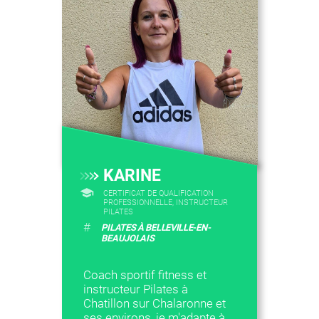
KARINE
CERTIFICAT DE QUALIFICATION
PROFESSIONNELLE, INSTRUCTEUR
PILATES
#
PILATES À BELLEVILLE-EN-
BEAUJOLAIS
Coach sportif fitness et
instructeur Pilates à
Chatillon sur Chalaronne et
ses environs, je m'adapte à