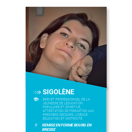
SIGOLÈNE
BREVET PROFESSIONNEL DE LA
JEUNESSE DE L'EDUCATION
POPULAIRE ET SPORTIVE,
ATTESTATION DE FORMATION AUX
PREMIERS SECOURS, LICENCE
ÉDUCATION ET MOTRICITÉ
#
REMISE EN FORME BOURG EN
BRESSE