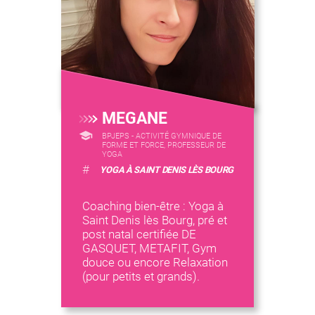
MEGANE
BPJEPS - ACTIVITÉ GYMNIQUE DE
FORME ET FORCE, PROFESSEUR DE
YOGA
#
YOGA À SAINT DENIS LÈS BOURG
Coaching bien-être : Yoga à
Saint Denis lès Bourg, pré et
post natal certifiée DE
GASQUET, METAFIT, Gym
douce ou encore Relaxation
(pour petits et grands).