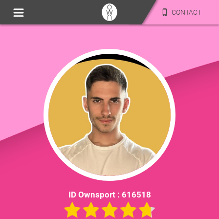
CONTACT
ID Ownsport :
616518