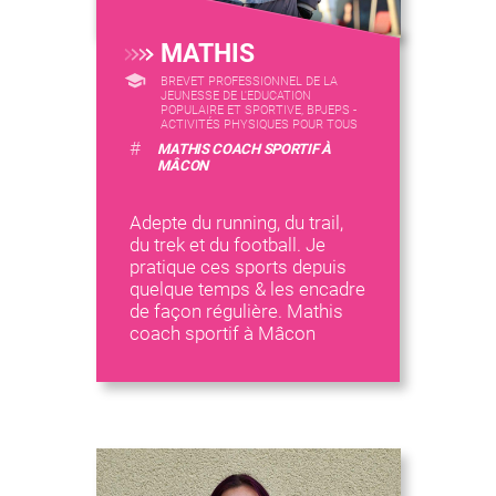
MATHIS
BREVET PROFESSIONNEL DE LA
JEUNESSE DE L'EDUCATION
POPULAIRE ET SPORTIVE, BPJEPS -
ACTIVITÉS PHYSIQUES POUR TOUS
#
MATHIS COACH SPORTIF À
MÂCON
Adepte du running, du trail,
du trek et du football. Je
pratique ces sports depuis
quelque temps & les encadre
de façon régulière. Mathis
coach sportif à Mâcon