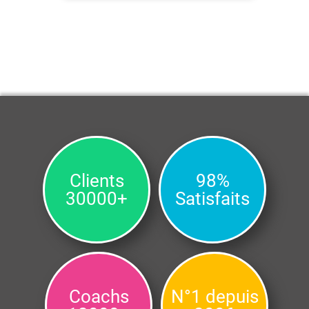
Clients
98%
30000+
Satisfaits
Coachs
N°1 depuis