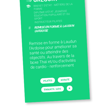
BREVET D'ETAT - MÉTIERS DE LA
FORME
DIPLÔME D'ÉTAT JEUNESSE
ÉDUCATION POPULAIRE ET DU
SPORT
INSTRUCTEUR PILATES
REMISE EN FORME À LAUDUN
#
L'ARDOISE
Remise en forme à Laudun
l'Ardoise pour améliorer sa
santé ou atteindre des
objectifs. Au travers de la
boxe Thaï et/ou d'activités
de cardio - renforcement
KARATÉ
PILATES
+
ENFANTS / ADO