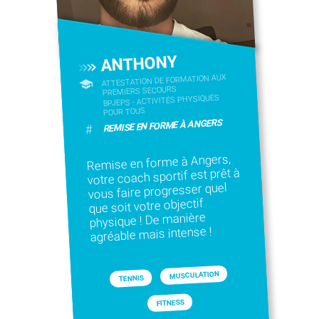
ANTHONY
ATTESTATION DE FORMATION AUX
PREMIERS SECOURS
BPJEPS - ACTIVITÉS PHYSIQUES
POUR TOUS
REMISE EN FORME À ANGERS
#
Remise en forme à Angers,
votre coach sportif est prêt à
vous faire progresser quel
que soit votre objectif
physique ! De manière
agréable mais intense !
MUSCULATION
TENNIS
FITNESS