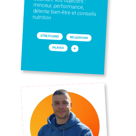
nutrition
STRETCHING
RELAXATION
PILATES
+