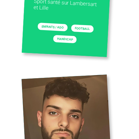
et Lille
ENFANTS / ADO
FOOTBALL
HANDICAP