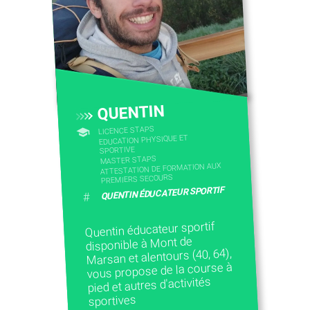
QUENTIN
LICENCE STAPS
EDUCATION PHYSIQUE ET
SPORTIVE
MASTER STAPS
ATTESTATION DE FORMATION AUX
PREMIERS SECOURS
QUENTIN ÉDUCATEUR SPORTIF
#
Quentin éducateur sportif
disponible à Mont de
Marsan et alentours (40, 64),
vous propose de la course à
pied et autres d'activités
sportives