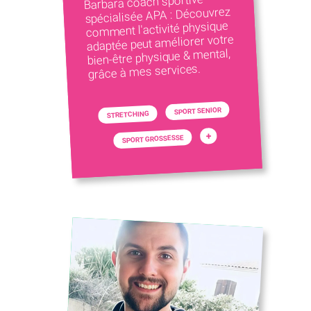
Barbara coach sportive
spécialisée APA : Découvrez
comment l'activité physique
adaptée peut améliorer votre
bien-être physique & mental,
grâce à mes services.
SPORT SENIOR
STRETCHING
+
SPORT GROSSESSE