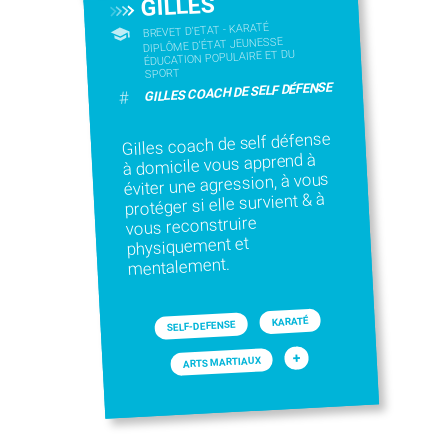
GILLES
BREVET D'ETAT - KARATÉ
DIPLÔME D'ÉTAT JEUNESSE
ÉDUCATION POPULAIRE ET DU
SPORT
GILLES COACH DE SELF DÉFENSE
#
Gilles coach de self défense
à domicile vous apprend à
éviter une agression, à vous
protéger si elle survient & à
vous reconstruire
physiquement et
mentalement.
KARATÉ
SELF-DEFENSE
+
ARTS MARTIAUX