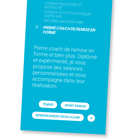
LICENCE ÉDUCATION ET
MOTRICITÉ
SCIENCE ACTIVITÉ PHYSIQUE /
CARTE PRO
DIPLÔME UNIVERSITAIRE
#
PIERRE COACH DE REMISE EN
FORME
Pierre coach de remise en
forme et bien plus. Diplômé
et expérimenté, je vous
propose des séances
personnalisées et vous
accompagne dans leur
réalisation.
TENNIS
SPORT SENIOR
RENFORCEMENT MUSCULAIRE
+