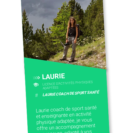
CONTACTEZ-NOUS
LAURIE
LICENCE D’ACTIVITÉS PHYSIQUES
ADAPTÉES
LAURIE COACH DE SPORT SANTÉ
#
Laurie coach de sport santé
et enseignante en activité
physique adaptée, je vous
offre un accompagnement
sur mesure, adapté à vos