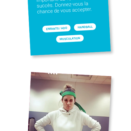
succès. Donnez-vous la
chance de vous accepter.
HANDBALL
ENFANTS / ADO
MUSCULATION