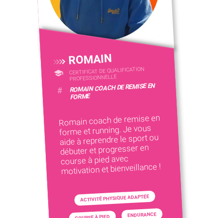
ROMAIN
CERTIFICAT DE QUALIFICATION
PROFESSIONNELLE
ROMAIN COACH DE REMISE EN
#
FORME
Romain coach de remise en
forme et running. Je vous
aide à reprendre le sport ou
débuter et progresser en
course à pied avec
motivation et bienveillance !
ACTIVITÉ PHYSIQUE ADAPTÉE
ENDURANCE
COURSE À PIED