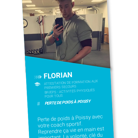
FLORIAN
ATTESTATION DE FORMATION AUX
PREMIERS SECOURS
BPJEPS - ACTIVITÉS PHYSIQUES
POUR TOUS
PERTE DE POIDS À POISSY
#
Perte de poids à Poissy avec
votre coach sportif.
Reprendre ça vie en main est
important. La volonté, clé du