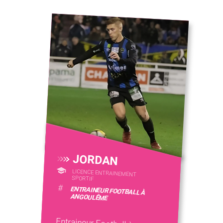
JORDAN
LICENCE ENTRAINEMENT
SPORTIF
#
ENTRAINEUR FOOTBALL À
ANGOULÊME