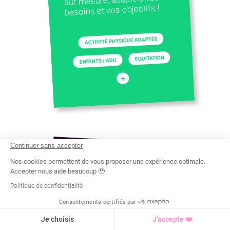
besoins et vos objectifs !
ACTIVITÉ PHYSIQUE ADAPTÉE
EQUITATION
ENFANTS / ADO
+
Continuer sans accepter
Nos cookies permettent de vous proposer une expérience optimale.
Accepter nous aide beaucoup 🥹
Politique de confidentialité
Consentements certifiés par
Recherche
Tarif
Demande d'info
Je choisis
J'accepte ❤️