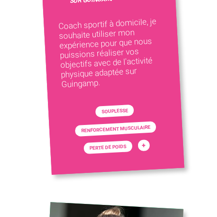
Coach sportif à domicile, je
souhaite utiliser mon
expérience pour que nous
puissions réaliser vos
objectifs avec de l'activité
physique adaptée sur
Guingamp.
SOUPLESSE
RENFORCEMENT MUSCULAIRE
+
PERTE DE POIDS