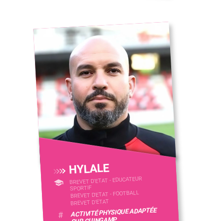
HYLALE
BREVET D'ETAT - EDUCATEUR
SPORTIF
BREVET D'ETAT - FOOTBALL
BREVET D'ETAT
ACTIVITÉ PHYSIQUE ADAPTÉE
#
SUR GUINGAMP