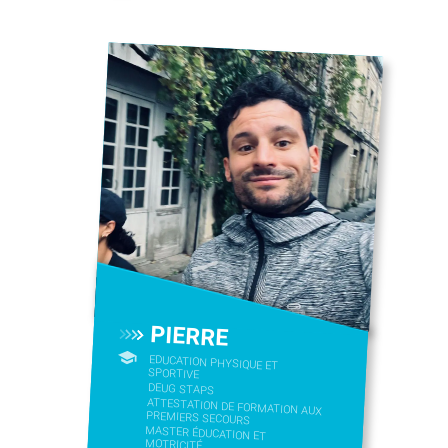
PIERRE
EDUCATION PHYSIQUE ET
SPORTIVE
DEUG STAPS
ATTESTATION DE FORMATION AUX
PREMIERS SECOURS
MASTER ÉDUCATION ET
MOTRICITÉ