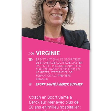
VIRGINIE
BREVET NATIONAL DE SÉCURITÉ ET
DE SAUVETAGE AQUATIQUE, MASTER
D'ACTIVITÉS PHYSIQUES ADAPTÉES,
MAITRISE D'ACTIVITÉS PHYSIQUES
ADAPTÉES, ATTESTATION DE
FORMATION AUX PREMIERS
SECOURS
#
SPORT SANTÉ À BERCK SUR MER
Coach en Sport Santé à
Berck sur Mer avec plus de
20 ans en milieu hospitalier :