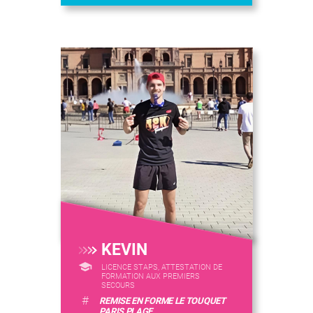
KEVIN
LICENCE STAPS, ATTESTATION DE
FORMATION AUX PREMIERS
SECOURS
#
REMISE EN FORME LE TOUQUET
PARIS PLAGE