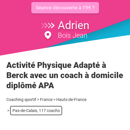
Séance découverte à 19€ ?
Adrien
Bois Jean
Activité Physique Adapté à
Berck avec un coach à domicile
diplômé APA
Coaching sportif
>
France
>
Hauts-de-France
>
Pas-de-Calais, 117 coachs