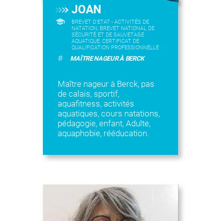
JOAN
BREVET D'ETAT - ACTIVITÉS DE
NATATION, BREVET NATIONAL DE
SÉCURITÉ ET DE SAUVETAGE
AQUATIQUE, CERTIFICAT DE
QUALIFICATION PROFESSIONNELLE
#
MAÎTRE NAGEUR À BERCK
Maître nageur à Berck, pas
de calais, sportif,
aquafitness, activités
aquatiques, cours natations,
pédagogie, enfant, Adulte,
aquaphobie, rééducation.