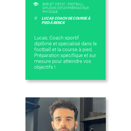
BREVET D'ETAT - FOOTBALL,
DIPLÔME D'ETAT-PRÉPARATEUR
PHYSIQUE.
#
LUCAS COACH DE COURSE À
PIED À BERCK
Lucas, Coach sportif
diplômé et spécialisé dans le
football et la course à pied.
Préparation spécifique et sur
mesure pour atteindre vos
objectifs !