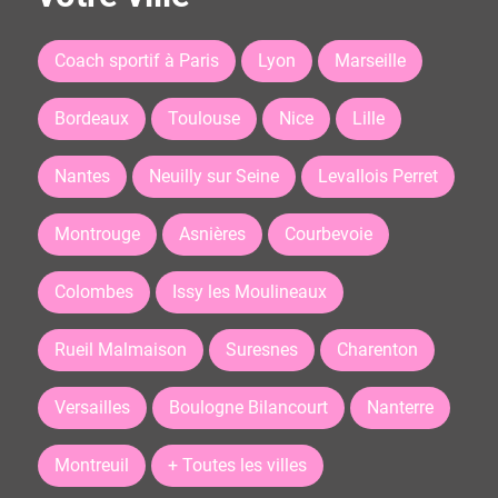
Coach sportif à Paris
Lyon
Marseille
Bordeaux
Toulouse
Nice
Lille
Nantes
Neuilly sur Seine
Levallois Perret
Montrouge
Asnières
Courbevoie
Colombes
Issy les Moulineaux
Rueil Malmaison
Suresnes
Charenton
Versailles
Boulogne Bilancourt
Nanterre
Montreuil
+ Toutes les villes