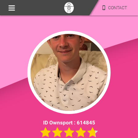
CONTACT
ID Ownsport :
614845