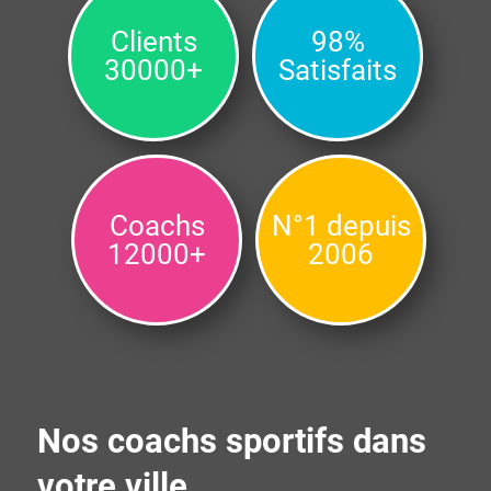
Clients
98%
30000+
Satisfaits
Coachs
N°1 depuis
12000+
2006
Nos coachs sportifs dans
votre ville