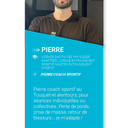
PIERRE
LICENCE D’ACTIVITÉS PHYSIQUES
ADAPTÉES, LICENCE ENTRAINEMENT
SPORTIF, MASTER ENTRAINEMENT
SPORTIF
#
PIERRE COACH SPORTIF
Pierre coach sportif au
Touquet et alentours, pour
séances individuelles ou
collectives. Perte de poids,
prise de masse, retour de
blessure… je m'adapte !