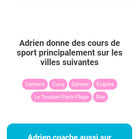
Adrien
donne des cours de
sport principalement sur les
villes suivantes
Camiers
Cucq
Dannes
Étaples
Le Touquet-Paris-Plage
Rue
Adrien
coache aussi sur